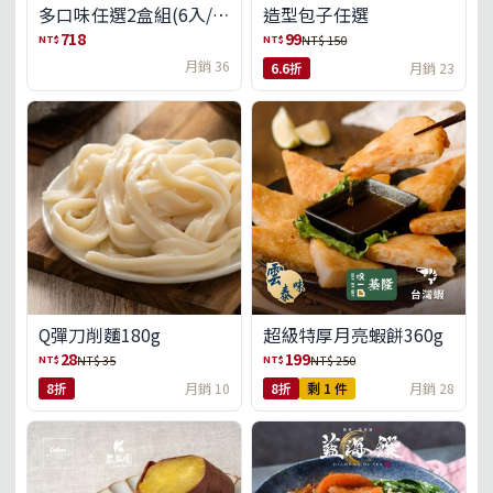
多口味任選2盒組(6入/
造型包子任選
盒)(免運)
718
99
NT$
NT$
NT$ 150
月銷 36
6.6折
月銷 23
Q彈刀削麵180g
超級特厚月亮蝦餅360g
28
199
NT$
NT$
NT$ 35
NT$ 250
8折
月銷 10
8折
剩 1 件
月銷 28