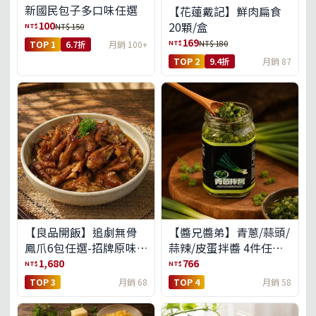
新國民包子多口味任選
【花蓮戴記】鮮肉扁食
100
20顆/盒
NT$
NT$ 150
169
NT$
NT$ 180
TOP 1
6.7折
月銷 100+
TOP 2
9.4折
月銷 87
【良品開飯】追劇無骨
【醬兄醬弟】青蔥/蒜頭/
鳳爪6包任選-招牌原味/
蒜辣/皮蛋拌醬 4件任選
濃濃蒜香/過癮麻辣(免運
(免運組)
1,680
766
NT$
NT$
組)
TOP 3
月銷 68
TOP 4
月銷 58