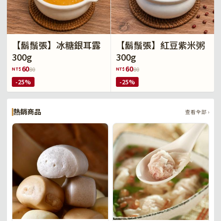
【鬍鬚張】冰糖銀耳露
【鬍鬚張】紅豆紫米粥
300g
300g
60
60
NT$
NT$
80
80
-25%
-25%
熱銷商品
查看全部 ›