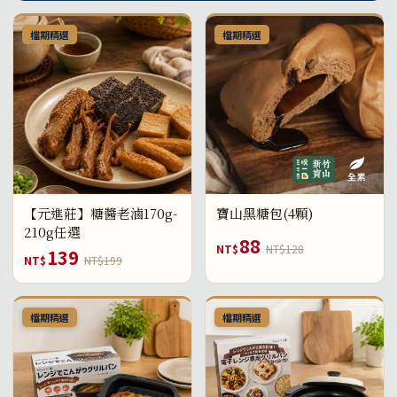
檔期精選
檔期精選
【元進莊】糖醬老滷170g-
寶山黑糖包(4顆)
210g任選
88
NT$
NT$128
139
NT$
NT$199
檔期精選
檔期精選