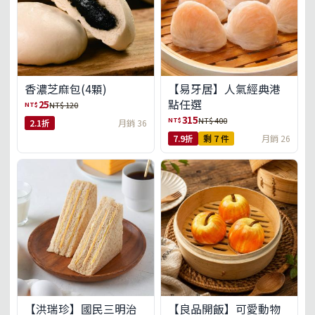
【易牙居】人氣經典港
香濃芝麻包(4顆)
點任選
25
NT$
NT$ 120
315
NT$
NT$ 400
2.1折
月銷 36
7.9折
剩 7 件
月銷 26
【洪瑞珍】國民三明治
【良品開飯】可愛動物