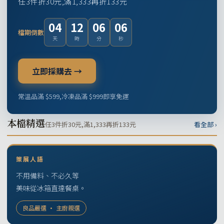
任3件折30元,滿1,333再折133元
04
12
06
05
檔期倒數
天
時
分
秒
立即採購去 →
常溫品滿 $599,冷凍品滿 $999即享免運
本檔精選
任3件折30元,滿1,333再折133元
看全部 ›
策展人語
不用備料、不必久等
美味從冰箱直達餐桌。
良品嚴選 · 主廚親選