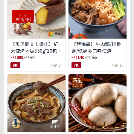
【瓜瓜園 x 卡樂比】紅
【藍海饌】牛肉麵/排骨
天使烤地瓜350g*10包
麵/乾麵多口味任選
(免運組)
899
140
NT$
NT$
NT$ 999
NT$ 200
9折
月銷 24
7折
月銷 19