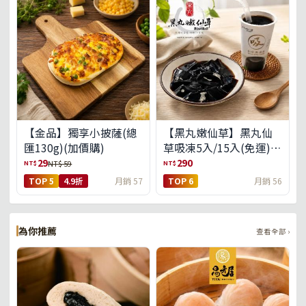
【金品】獨享小披薩(總
【黑丸嫩仙草】黑丸仙
匯130g)(加價購)
草吸凍5入/15入(免運)
(預購中8/14出貨)
29
290
NT$
NT$
NT$ 59
TOP 5
4.9折
月銷 57
TOP 6
月銷 56
為你推薦
查看全部 ›