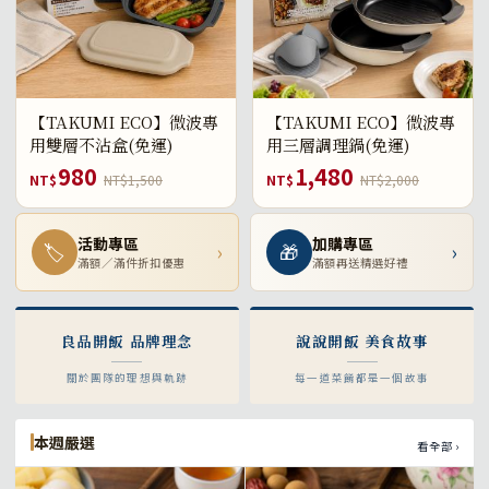
【TAKUMI ECO】微波專
【TAKUMI ECO】微波專
用雙層不沾盒(免運)
用三層調理鍋(免運)
980
1,480
NT$
NT$1,500
NT$
NT$2,000
活動專區
加購專區
🏷
›
🎁
›
滿額／滿件折扣優惠
滿額再送精選好禮
良品開飯 品牌理念
說說開飯 美食故事
關於團隊的理想與軌跡
每一道菜餚都是一個故事
本週嚴選
看全部 ›