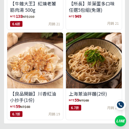
【牛雜大王】紅燒老饕
【所長】茶葉蛋多口味
筋肉湯 500g
任選5包組(免運)
138
949
NT$
NT$
NT$ 210
月銷 21
6.6折
月銷 21
【良品開飯】川香紅油
上海蔥油拌麵(2份)
小抄手(1份)
59
NT$
NT$ 88
59
NT$
NT$ 88
6.7折
月銷 18
6.7折
月銷 19
LINE