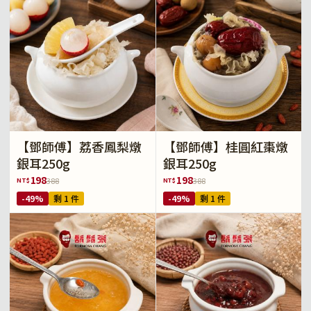
【鄧師傅】荔香鳳梨燉
【鄧師傅】桂圓紅棗燉
銀耳250g
銀耳250g
198
198
NT$
NT$
388
388
-49%
剩 1 件
-49%
剩 1 件