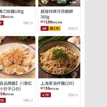
彈刀削麵180g
超級特厚月亮蝦餅
360g
28
$
NT$ 35
199
NT$
NT$ 250
折
月銷 10
8折
剩 1 件
月銷 28
良品開飯】川香紅
上海蔥油拌麵(2份)
小抄手(1份)
59
NT$
NT$ 88
59
$
NT$ 88
6.7折
月銷 18
.7折
月銷 19