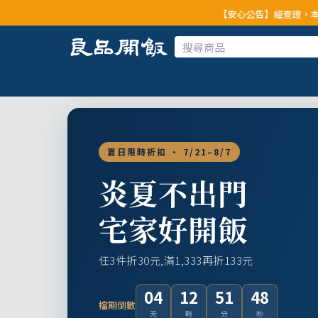
【安心公告】經查證，本公司全品項與上游
夏日限時折扣 · 7/21–8/7
炎夏不出門
宅家好開飯
任3件折30元,滿1,333再折133元
04
12
51
46
檔期倒數
天
時
分
秒