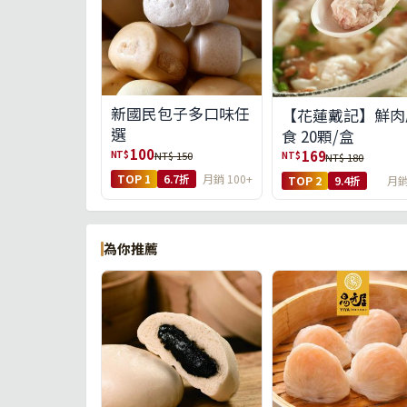
新國民包子多口味任
【花蓮戴記】鮮肉
選
食 20顆/盒
100
169
NT$
NT$ 150
NT$
NT$ 180
TOP 1
6.7折
月銷 100+
TOP 2
9.4折
月銷
為你推薦