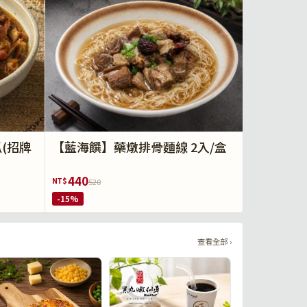
(招牌
【藍海饌】藥燉排骨麵線 2入/盒
440
NT$
520
-15%
查看全部 ›