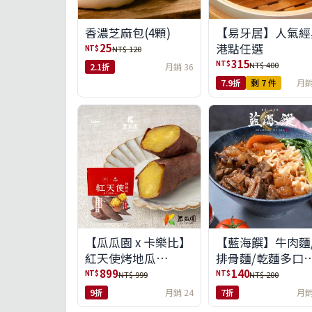
【易牙居】人氣經
香濃芝麻包(4顆)
港點任選
25
NT$
NT$ 120
315
NT$
NT$ 400
2.1折
月銷 36
7.9折
剩 7 件
月銷
【瓜瓜園 x 卡樂比】
【藍海饌】牛肉麵
紅天使烤地瓜
排骨麵/乾麵多口
350g*10包(免運組)
任選
899
140
NT$
NT$
NT$ 999
NT$ 200
9折
月銷 24
7折
月銷