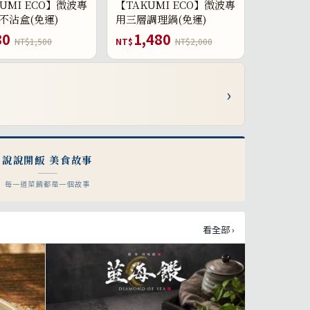
UMI ECO】微波專
【TAKUMI ECO】微波專
不沾盒(免運)
用三層調理鍋(免運)
80
1,480
NT$1,500
NT$
NT$2,000
›
說說開飯 美食故事
每一道菜餚都是一個故事
看全部 ›