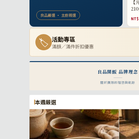
【元
21
良品嚴選 · 主廚親選
NT$
活動專區
🏷
滿額／滿件折扣優惠
良品開飯 品牌理念
關於團隊的理想與軌跡
本週嚴選