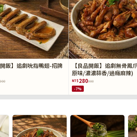
開飯】追劇吮指鴨翅-招牌
【良品開飯】追劇無骨鳳爪
原味/濃濃蒜香/過癮麻辣)
280
NT$
300
300
-7%