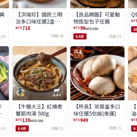
典
【洪瑞珍】國民三明
【良品開飯】可愛動
Q
治多口味任選2盒組
物造型包子任選
NT
(6入/盒)(免運)
718
99
NT$
NT$
NT$ 150
8
月銷 36
 26
6.6折
月銷 23
/
【牛雜大王】紅燒老
【所長】茶葉蛋多口
【
味
饕筋肉湯 500g
味任選5包組(免運)
油
138
949
NT$
NT$
NT
NT$ 210
月銷 21
 19
6.6折
月銷 21
6