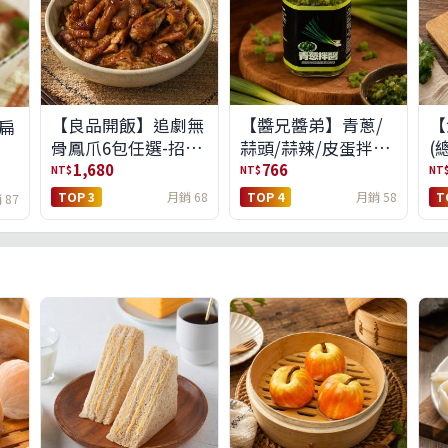
【良品開飯】追劇無
【醬兄醬弟】青蔥/
【
扁
骨鳳爪6包任選-招牌
蒜頭/蒜辣/皮蛋拌醬
(
原味/濃濃蒜香/過癮
4件任選(免運組)
1,680
766
NT$
NT$
NT
麻辣(免運組)
TOP 3
月銷 68
TOP 4
月銷 58
T
 87