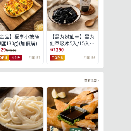
金品】獨享小披薩
【黑丸嫩仙草】黑丸
總匯130g)(加價購)
仙草吸凍5入/15入
(免運)(預購中8/14出
29
290
$
NT$
NT$ 59
貨)
OP 5
4.9折
月銷 57
TOP 6
月銷 56
查看全部 ›