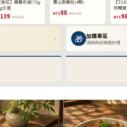
進莊】糖醬老滷170g-
寶山黑糖包(4顆)
【TAK
0g任選
用雙層
88
NT$
NT$128
139
9
NT$199
NT$
加購專區
🎁
›
滿額再送精選好禮