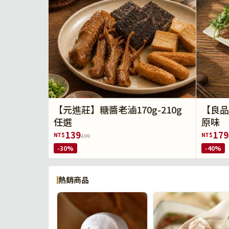
【元進莊】糖醬老滷170g-210g
【良品
任選
原味
139
179
NT$
NT$
199
-30%
-40%
熱銷商品