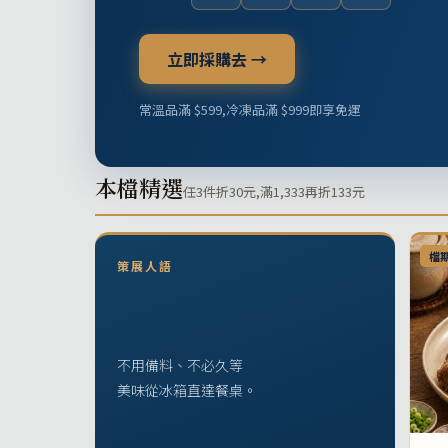
立即採購去 →
常溫品滿 $599,冷凍品滿 $999即享免運
本檔精選
任3件折30元,滿1,333再折133元
檔
策展人語
不用備料、不必久等
美味從冰箱直達餐桌。