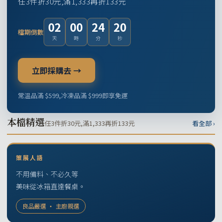
任3件折30元,滿1,333再折133元
02
00
24
19
檔期倒數
天
時
分
秒
立即採購去 →
常溫品滿 $599,冷凍品滿 $999即享免運
本檔精選
任3件折30元,滿1,333再折133元
看全部 ›
策展人語
不用備料、不必久等
美味從冰箱直達餐桌。
良品嚴選 · 主廚親選