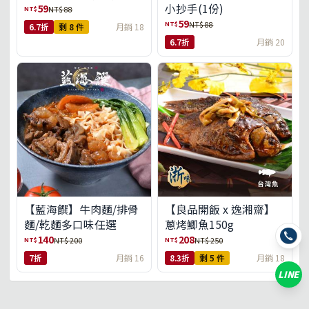
小抄手(1份)
59
NT$
NT$ 88
59
NT$
NT$ 88
6.7折
剩 8 件
月銷 18
6.7折
月銷 20
【藍海饌】牛肉麵/排骨
【良品開飯 x 逸湘齋】
麵/乾麵多口味任選
蔥烤鯽魚150g
140
208
NT$
NT$
NT$ 200
NT$ 250
7折
月銷 16
8.3折
剩 5 件
月銷 18
LINE