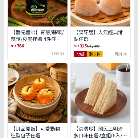
【醬兄醬弟】青蔥/蒜頭/
【易牙居】人氣經典港
蒜辣/皮蛋拌醬 4件任選
點任選
(免運組)
766
315
NT$
NT$
NT$ 400
月銷 53
7.9折
剩 5 件
月銷 26
【良品開飯】可愛動物
【洪瑞珍】國民三明治
造型包子任選
多口味任選2盒組(6入/