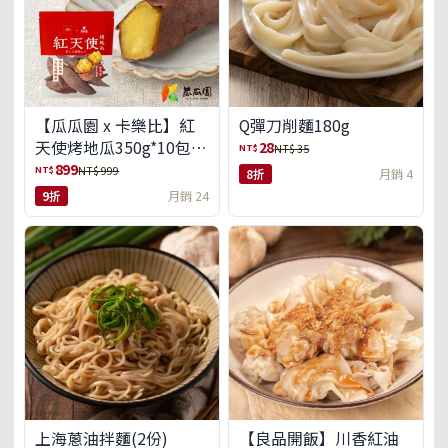
【瓜瓜園 x 卡樂比】紅
Q彈刀削麵180g
天使烤地瓜350g*10包
28
NT$
NT$ 35
(免運組)
899
NT$
NT$ 999
8折
月銷 4
9折
月銷 24
上海蔥油拌麵(2份)
【良品開飯】川香紅油