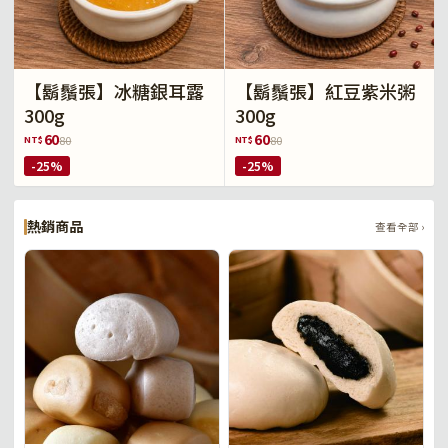
【鬍鬚張】冰糖銀耳露
【鬍鬚張】紅豆紫米粥
300g
300g
60
60
NT$
NT$
80
80
-25%
-25%
熱銷商品
查看全部 ›