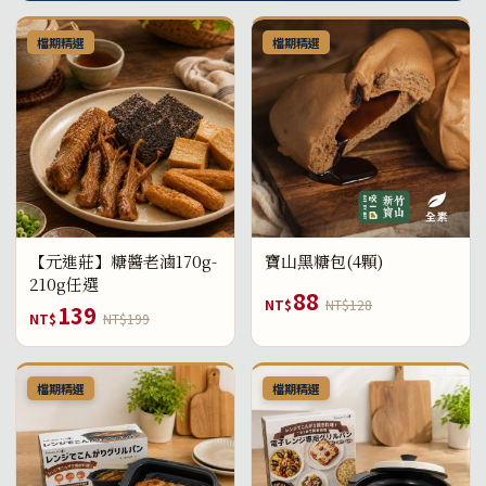
檔期精選
檔期精選
【元進莊】糖醬老滷170g-
寶山黑糖包(4顆)
210g任選
88
NT$
NT$128
139
NT$
NT$199
檔期精選
檔期精選