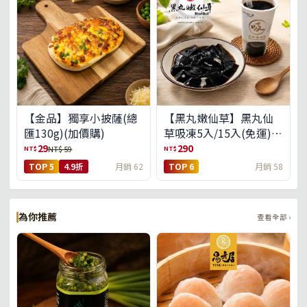
【金品】獨享小披薩(總
【黑丸嫩仙草】黑丸仙
匯130g)(加價購)
草吸凍5入/15入(免運)
(預購中8/14出貨)
29
290
NT$
NT$
NT$ 59
TOP 5
4.9折
月銷 62
TOP 6
月銷 58
為你推薦
查看全部 ›