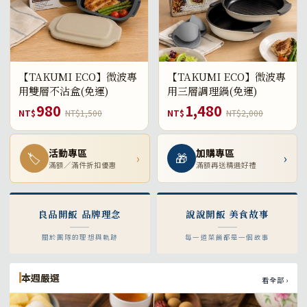
【TAKUMI ECO】微波專
【TAKUMI ECO】微波專
用雙層不沾盒(免運)
用三層調理鍋(免運)
980
1,480
NT$
NT$1,500
NT$
NT$2,000
活動專區
加購專區
🏷
›
🎁
›
滿額／滿件折扣優惠
滿額再送精選好禮
良品開飯 品牌理念
說說開飯 美食故事
關於團隊的理想與軌跡
每一道菜餚都是一個故事
本週嚴選
看全部 ›