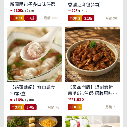
新國民包子多口味任選
香濃芝麻包(4顆)
100
25
NT$
NT$
NT$ 150
NT$ 120
TOP 1
6.7折
月銷 100+
TOP 2
2.1折
月銷 90
【良品開飯】追劇無骨
【花蓮戴記】鮮肉扁食
鳳爪6包任選-招牌原味/
20顆/盒
濃濃蒜香/過癮麻辣(免運
1,680
169
NT$
NT$
NT$ 180
組)
TOP 4
月銷 71
TOP 3
9.4折
月銷 76