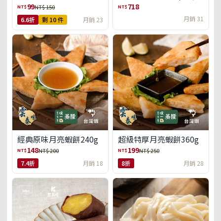
盒)(免運)
99
718
NT$
NT$
NT$ 150
月銷 31
6.6折
剩 10 件
月銷 23
經典原味月亮蝦餅240g
超級特厚月亮蝦餅360g
148
199
NT$
NT$
NT$ 200
NT$ 250
7.4折
月銷 18
8折
月銷 28