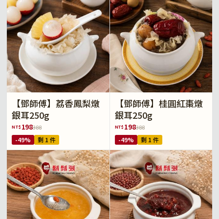
【鄧師傅】荔香鳳梨燉
【鄧師傅】桂圓紅棗燉
銀耳250g
銀耳250g
198
198
NT$
NT$
388
388
-49%
剩 1 件
-49%
剩 1 件