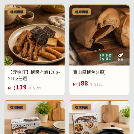
檔期精選
檔期精選
【元進莊】糖醬老滷170g-
寶山黑糖包(4顆)
210g任選
88
NT$
NT$128
139
NT$
NT$199
檔期精選
檔期精選