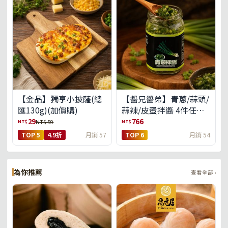
【金品】獨享小披薩(總
【醬兄醬弟】青蔥/蒜頭/
匯130g)(加價購)
蒜辣/皮蛋拌醬 4件任選
(免運組)
29
766
NT$
NT$
NT$ 59
TOP 5
4.9折
月銷 57
TOP 6
月銷 54
為你推薦
查看全部 ›