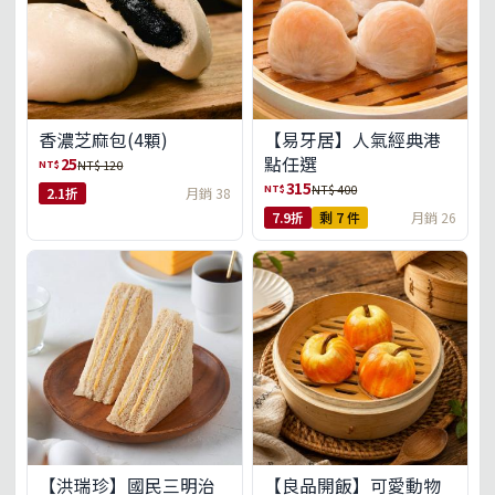
【易牙居】人氣經典港
香濃芝麻包(4顆)
點任選
25
NT$
NT$ 120
315
NT$
NT$ 400
2.1折
月銷 38
7.9折
剩 7 件
月銷 26
【洪瑞珍】國民三明治
【良品開飯】可愛動物