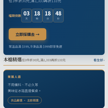
任3件折30元,滿1,333再折133元
03
18
18
47
檔期倒數
天
時
分
秒
立即採購去 →
常溫品滿 $599,冷凍品滿 $999即享免運
本檔精選
任3件折30元,滿1,333再折133元
看全部 ›
策展人語
不用備料、不必久等
美味從冰箱直達餐桌。
良品嚴選 · 主廚親選