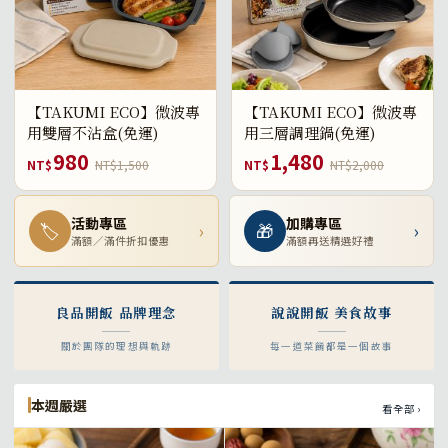
【TAKUMI ECO】微波專
【TAKUMI ECO】微波專
用雙層不沾盒(免運)
用三層調理鍋(免運)
980
1,480
NT$
NT$1,500
NT$
NT$2,000
活動專區
加購專區
🏷
›
🎁
›
滿額／滿件折扣優惠
滿額再送精選好禮
良品開飯 品牌理念
說說開飯 美食故事
關於團隊的理想與軌跡
每一道菜餚都是一個故事
本週嚴選
看全部 ›