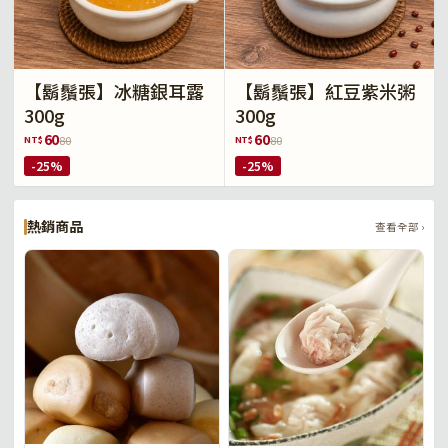
【鬍鬚張】冰糖銀耳露
【鬍鬚張】紅豆紫米粥
300g
300g
60
60
NT$
NT$
80
80
-25%
-25%
熱銷商品
查看全部 ›