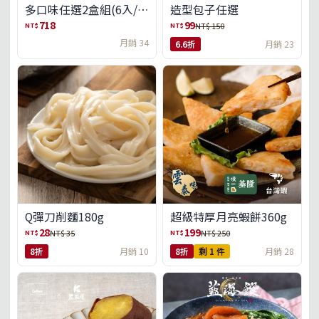
多口味任選2盒組(6入/
造型包子任選
盒)(免運)
718
99
NT$
NT$
NT$ 150
月銷 34
6.6折
月銷 23
Q彈刀削麵180g
超級特厚月亮蝦餅360g
28
199
NT$
NT$
NT$ 35
NT$ 250
8折
月銷 10
8折
剩 1 件
月銷 28