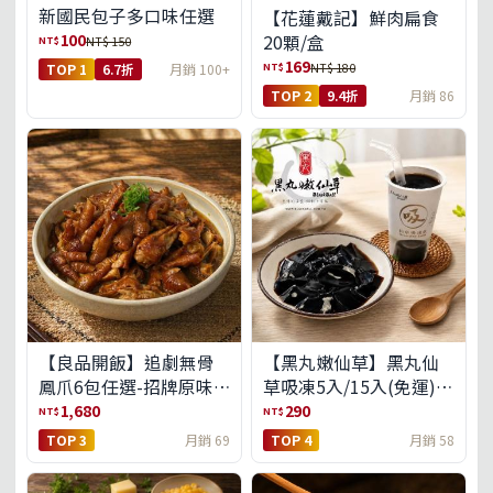
新國民包子多口味任選
【花蓮戴記】鮮肉扁食
100
20顆/盒
NT$
NT$ 150
169
NT$
NT$ 180
TOP 1
6.7折
月銷 100+
TOP 2
9.4折
月銷 86
【良品開飯】追劇無骨
【黑丸嫩仙草】黑丸仙
鳳爪6包任選-招牌原味/
草吸凍5入/15入(免運)
濃濃蒜香/過癮麻辣(免運
(預購中8/14出貨)
1,680
290
NT$
NT$
組)
TOP 3
月銷 69
TOP 4
月銷 58