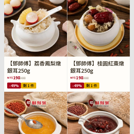
【鄧師傅】荔香鳳梨燉
【鄧師傅】桂圓紅棗燉
銀耳250g
銀耳250g
198
198
NT$
NT$
388
388
-49%
剩 1 件
-49%
剩 1 件