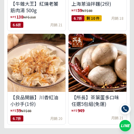
【牛雜大王】紅燒老饕
上海蔥油拌麵(2份)
筋肉湯 500g
59
NT$
NT$ 88
138
NT$
NT$ 210
6.7折
剩 10 件
月銷 18
6.6折
月銷 21
【良品開飯】川香紅油
【所長】茶葉蛋多口味
小抄手(1份)
任選5包組(免運)
59
949
NT$
NT$
NT$ 88
月銷 21
6.7折
月銷 20
LINE