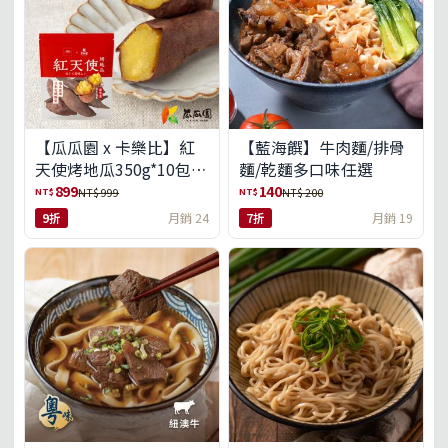
【瓜瓜園 x 卡樂比】紅
【藍海饌】牛肉麵/排骨
天使烤地瓜350g*10包
麵/乾麵多口味任選
(免運組)
899
140
NT$
NT$
NT$ 999
NT$ 200
9折
月銷 24
7折
月銷 19