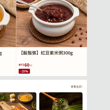
g
【鬍鬚張】紅豆紫米粥300g
60
NT$
80
-25%
查看全部 ›