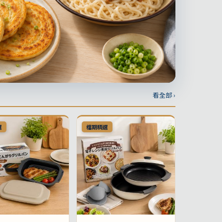
看全部 ›
選
檔期精選