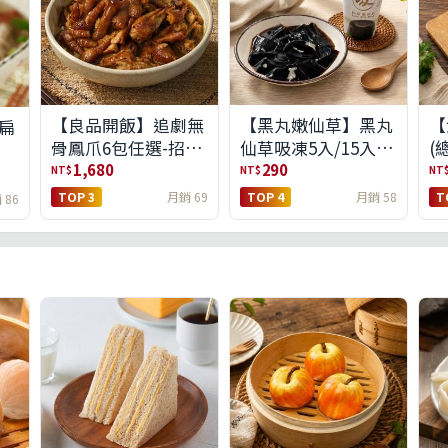
【良品開飯】追劇無
【黑丸嫩仙草】黑丸
【
扁
骨鳳爪6包任選-招牌
仙草吸凍5入/15入
(
原味/濃濃蒜香/過癮
(免運)(預購中8/14出
1,680
290
NT$
NT$
NT
麻辣(免運組)
貨)
TOP 3
月銷 69
TOP 4
月銷 58
T
 86