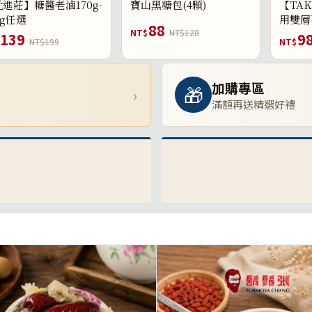
進莊】糖醬老滷170g-
寶山黑糖包(4顆)
【TAK
0g任選
用雙層
88
NT$
NT$128
139
9
NT$199
NT$
加購專區
🎁
›
滿額再送精選好禮