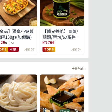
金品】獨享小披薩
【醬兄醬弟】青蔥/
總匯130g)(加價購)
蒜頭/蒜辣/皮蛋拌醬
4件任選(免運組)
29
766
$
NT$
NT$ 59
OP 5
4.9折
月銷 57
TOP 6
月銷 54
查看全部 ›