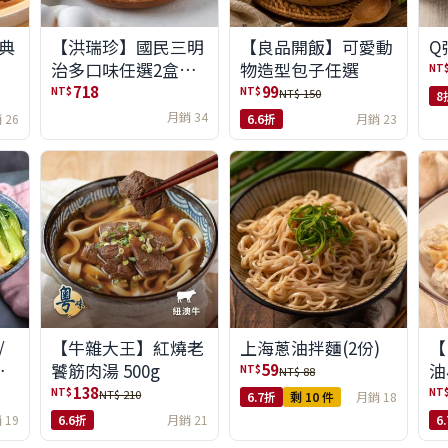
典
【洪瑞珍】國民三明
【良品開飯】可愛動
Q
治多口味任選2盒組
物造型包子任選
NT
(6入/盒)(免運)
718
99
NT$
NT$
NT$ 150
8
月銷 34
 26
6.6折
月銷 23
/
【牛雜大王】紅燒老
上海蔥油拌麵(2份)
【
味
饕筋肉湯 500g
油
59
NT$
NT$ 88
138
NT$
NT
NT$ 210
6.7折
剩 10 件
月銷 18
 19
6.6折
月銷 21
6