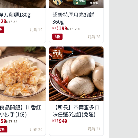
彈刀削麵180g
超級特厚月亮蝦餅
360g
28
$
NT$ 35
199
NT$
NT$ 250
折
月銷 10
8折
月銷 28
良品開飯】川香紅
【所長】茶葉蛋多口
小抄手(1份)
味任選5包組(免運)
59
949
$
NT$
NT$ 88
月銷 21
.7折
月銷 20