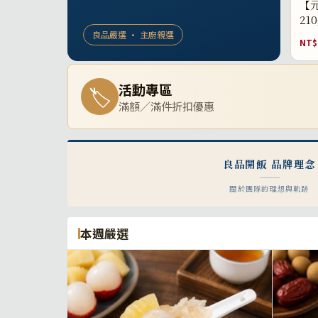
【元
21
良品嚴選 · 主廚親選
NT$
活動專區
🏷
滿額／滿件折扣優惠
良品開飯 品牌理念
關於團隊的理想與軌跡
本週嚴選