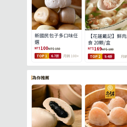
新國民包子多口味任
【花蓮戴記】鮮肉
選
食 20顆/盒
100
169
NT$
NT$ 150
NT$
NT$ 180
TOP 1
6.7折
月銷 100+
TOP 2
9.4折
月銷
為你推薦