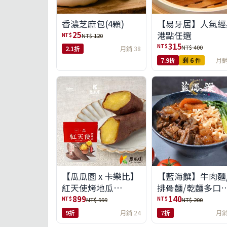
【易牙居】人氣經
香濃芝麻包(4顆)
港點任選
25
NT$
NT$ 120
315
NT$
NT$ 400
2.1折
月銷 38
7.9折
剩 6 件
月銷
【瓜瓜園 x 卡樂比】
【藍海饌】牛肉麵
紅天使烤地瓜
排骨麵/乾麵多口
350g*10包(免運組)
任選
899
140
NT$
NT$
NT$ 999
NT$ 200
9折
月銷 24
7折
月銷