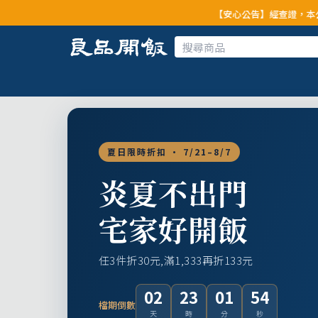
【安心公告】經查證，本公司全品項與上游
夏日限時折扣 · 7/21–8/7
炎夏不出門
宅家好開飯
任3件折30元,滿1,333再折133元
02
23
01
52
檔期倒數
天
時
分
秒