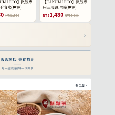
UMI ECO】微波專
【TAKUMI ECO】微波專
不沾盒(免運)
用三層調理鍋(免運)
80
1,480
NT$1,500
NT$
NT$2,000
›
說說開飯 美食故事
每一道菜餚都是一個故事
看全部 ›