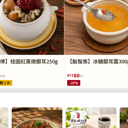
傅】桂圓紅棗燉銀耳250g
【鬍鬚張】冰糖銀耳露300
60
NT$
388
80
剩 1 件
-25%