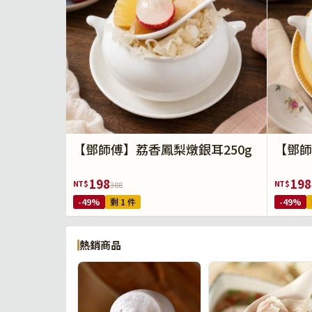
【鄧師傅】荔香鳳梨燉銀耳250g
【鄧師
198
198
NT$
NT$
388
-49%
剩 1 件
-49%
熱銷商品