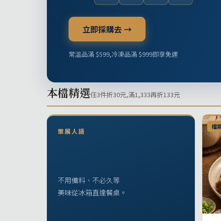
立即採購去 →
常溫品滿 $599,冷凍品滿 $999即享免運
本檔精選
任3件折30元,滿1,333再折133元
檔
策展人語
不用備料、不必久等
美味從冰箱直達餐桌。