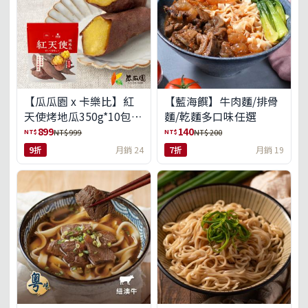
【瓜瓜園 x 卡樂比】紅
【藍海饌】牛肉麵/排骨
天使烤地瓜350g*10包
麵/乾麵多口味任選
(免運組)
899
140
NT$
NT$
NT$ 999
NT$ 200
9折
月銷 24
7折
月銷 19