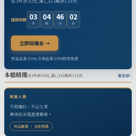
任3件折30元,滿1,333再折133元
03
04
46
01
檔期倒數
天
時
分
秒
立即採購去 →
常溫品滿 $599,冷凍品滿 $999即享免運
本檔精選
任3件折30元,滿1,333再折133元
看全部 ›
策展人語
不用備料、不必久等
美味從冰箱直達餐桌。
良品嚴選 · 主廚親選