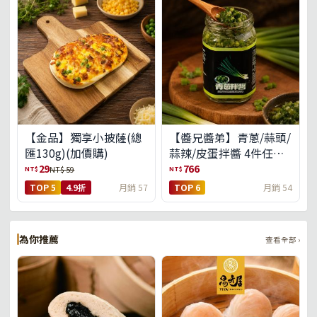
【金品】獨享小披薩(總
【醬兄醬弟】青蔥/蒜頭/
匯130g)(加價購)
蒜辣/皮蛋拌醬 4件任選
(免運組)
29
766
NT$
NT$
NT$ 59
TOP 5
4.9折
月銷 57
TOP 6
月銷 54
為你推薦
查看全部 ›