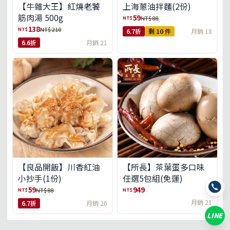
【牛雜大王】紅燒老饕
上海蔥油拌麵(2份)
筋肉湯 500g
59
NT$
NT$ 88
138
NT$
NT$ 210
6.7折
剩 10 件
月銷 18
6.6折
月銷 21
【良品開飯】川香紅油
【所長】茶葉蛋多口味
小抄手(1份)
任選5包組(免運)
59
949
NT$
NT$
NT$ 88
月銷 21
6.7折
月銷 20
LINE