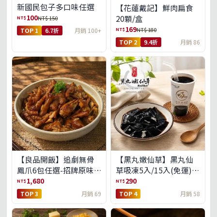
新國民包子多口味任選
【花蓮戴記】鮮肉扁食
100
20顆/盒
NT$
NT$ 150
169
NT$
NT$ 180
TOP 1
6.7折
月銷 100+
TOP 2
9.4折
月銷 86
【良品開飯】追劇無骨
【黑丸嫩仙草】黑丸仙
鳳爪6包任選-招牌原味/
草吸凍5入/15入(免運)
濃濃蒜香/過癮麻辣(免運
(預購中8/14出貨)
1,680
290
NT$
NT$
組)
TOP 3
月銷 69
TOP 4
月銷 58