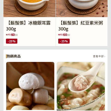
【鬍鬚張】冰糖銀耳露
【鬍鬚張】紅豆紫米粥
300g
300g
60
60
NT$
NT$
80
80
-25%
-25%
熱銷商品
查看全部 ›