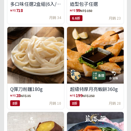
多口味任選2盒組(6入/
造型包子任選
盒)(免運)
718
99
NT$
NT$
NT$ 150
月銷 34
6.6折
月銷 23
Q彈刀削麵180g
超級特厚月亮蝦餅360g
28
199
NT$
NT$
NT$ 35
NT$ 250
8折
月銷 10
8折
月銷 28