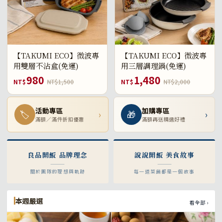
【TAKUMI ECO】微波專
【TAKUMI ECO】微波專
用雙層不沾盒(免運)
用三層調理鍋(免運)
980
1,480
NT$
NT$1,500
NT$
NT$2,000
活動專區
加購專區
🏷
›
🎁
›
滿額／滿件折扣優惠
滿額再送精選好禮
良品開飯 品牌理念
說說開飯 美食故事
關於團隊的理想與軌跡
每一道菜餚都是一個故事
本週嚴選
看全部 ›