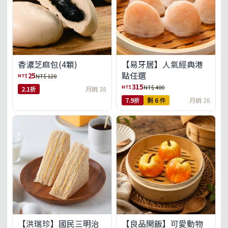
【易牙居】人氣經典港
香濃芝麻包(4顆)
點任選
25
NT$
NT$ 120
315
NT$
NT$ 400
2.1折
月銷 38
7.9折
剩 6 件
月銷 26
【洪瑞珍】國民三明治
【良品開飯】可愛動物