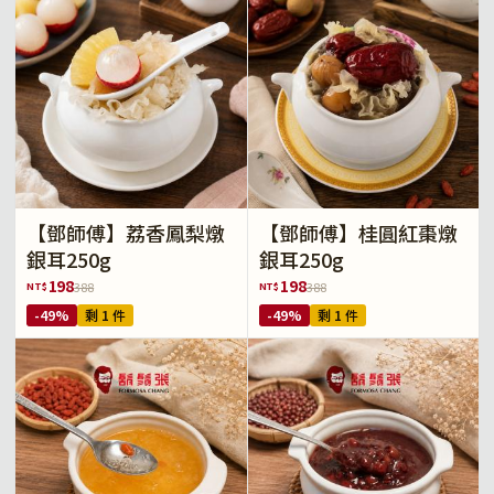
【鄧師傅】荔香鳳梨燉
【鄧師傅】桂圓紅棗燉
銀耳250g
銀耳250g
198
198
NT$
NT$
388
388
-49%
剩 1 件
-49%
剩 1 件