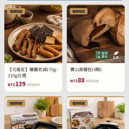
檔期精選
檔期精選
【元進莊】糖醬老滷170g-
寶山黑糖包(4顆)
210g任選
88
NT$
NT$128
139
NT$
NT$199
檔期精選
檔期精選