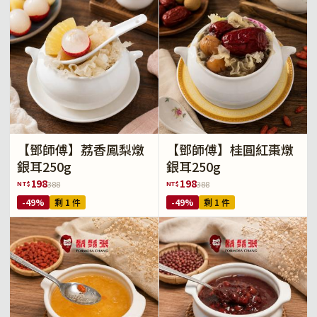
【鄧師傅】荔香鳳梨燉
【鄧師傅】桂圓紅棗燉
銀耳250g
銀耳250g
198
198
NT$
NT$
388
388
-49%
剩 1 件
-49%
剩 1 件