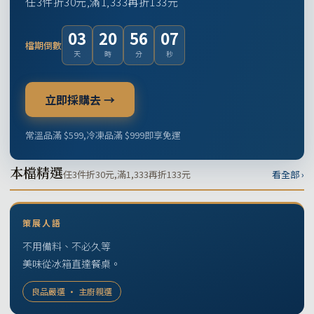
任3件折30元,滿1,333再折133元
03
20
56
06
檔期倒數
天
時
分
秒
立即採購去 →
常溫品滿 $599,冷凍品滿 $999即享免運
本檔精選
任3件折30元,滿1,333再折133元
看全部 ›
策展人語
不用備料、不必久等
美味從冰箱直達餐桌。
良品嚴選 · 主廚親選