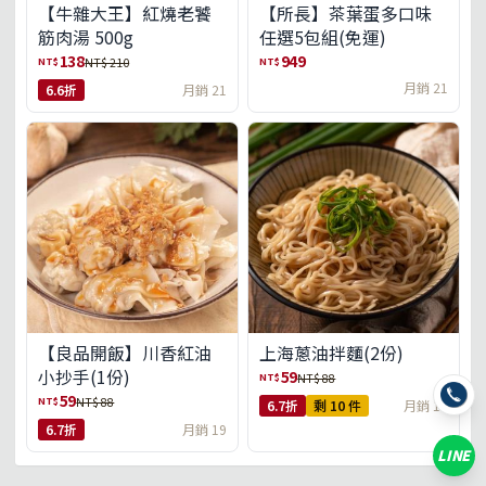
【牛雜大王】紅燒老饕
【所長】茶葉蛋多口味
筋肉湯 500g
任選5包組(免運)
138
949
NT$
NT$
NT$ 210
月銷 21
6.6折
月銷 21
【良品開飯】川香紅油
上海蔥油拌麵(2份)
小抄手(1份)
59
NT$
NT$ 88
59
NT$
NT$ 88
6.7折
剩 10 件
月銷 18
6.7折
月銷 19
LINE