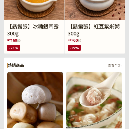
【鬍鬚張】冰糖銀耳露
【鬍鬚張】紅豆紫米粥
300g
300g
60
60
NT$
NT$
80
80
-25%
-25%
熱銷商品
查看全部 ›