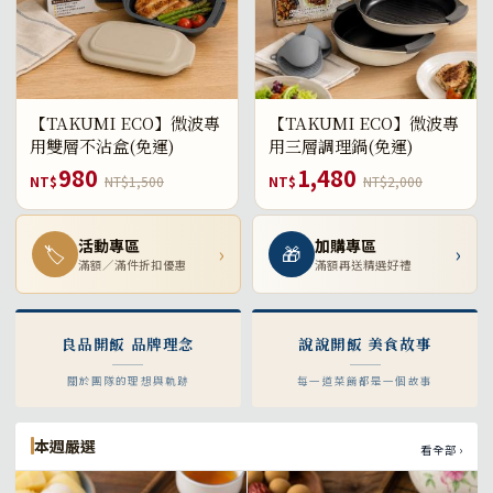
【TAKUMI ECO】微波專
【TAKUMI ECO】微波專
用雙層不沾盒(免運)
用三層調理鍋(免運)
980
1,480
NT$
NT$1,500
NT$
NT$2,000
活動專區
加購專區
🏷
›
🎁
›
滿額／滿件折扣優惠
滿額再送精選好禮
良品開飯 品牌理念
說說開飯 美食故事
關於團隊的理想與軌跡
每一道菜餚都是一個故事
本週嚴選
看全部 ›