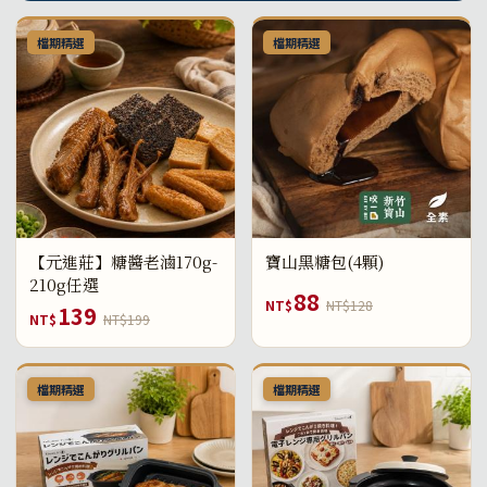
檔期精選
檔期精選
【元進莊】糖醬老滷170g-
寶山黑糖包(4顆)
210g任選
88
NT$
NT$128
139
NT$
NT$199
檔期精選
檔期精選