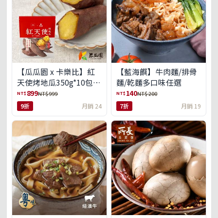
【瓜瓜園 x 卡樂比】紅
【藍海饌】牛肉麵/排骨
天使烤地瓜350g*10包
麵/乾麵多口味任選
(免運組)
899
140
NT$
NT$
NT$ 999
NT$ 200
9折
月銷 24
7折
月銷 19