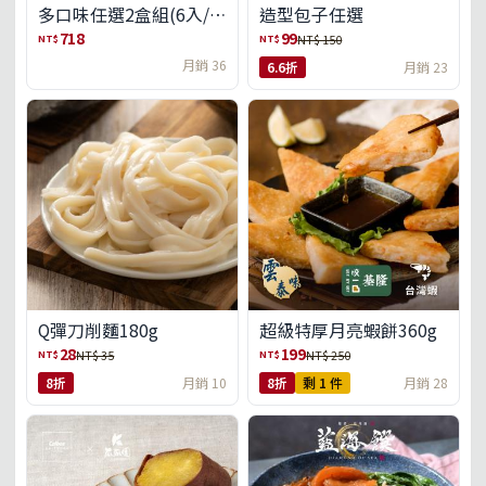
多口味任選2盒組(6入/
造型包子任選
盒)(免運)
718
99
NT$
NT$
NT$ 150
月銷 36
6.6折
月銷 23
Q彈刀削麵180g
超級特厚月亮蝦餅360g
28
199
NT$
NT$
NT$ 35
NT$ 250
8折
月銷 10
8折
剩 1 件
月銷 28