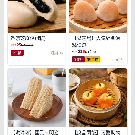
【易牙居】人氣經典港
香濃芝麻包(4顆)
點任選
25
NT$
NT$ 120
315
NT$
NT$ 400
2.1折
月銷 36
7.9折
剩 7 件
月銷 26
【洪瑞珍】國民三明治
【良品開飯】可愛動物