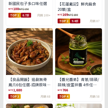
新國民包子多口味任選
【花蓮戴記】鮮肉扁食
100
20顆/盒
NT$
NT$ 150
169
NT$
NT$ 180
TOP 1
6.7折
月銷 100+
TOP 2
9.4折
月銷 87
【良品開飯】追劇無骨
【醬兄醬弟】青蔥/蒜頭/
鳳爪6包任選-招牌原味/
蒜辣/皮蛋拌醬 4件任選
濃濃蒜香/過癮麻辣(免運
(免運組)
1,680
766
NT$
NT$
組)
TOP 3
月銷 68
TOP 4
月銷 58