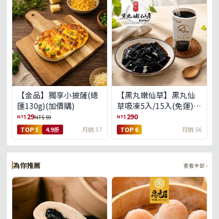
【金品】獨享小披薩(總
【黑丸嫩仙草】黑丸仙
匯130g)(加價購)
草吸凍5入/15入(免運)
(預購中8/14出貨)
29
290
NT$
NT$
NT$ 59
TOP 5
4.9折
月銷 57
TOP 6
月銷 56
為你推薦
查看全部 ›