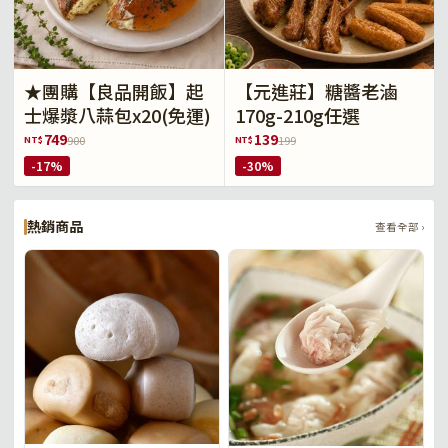
★團購【良品開飯】起
【元進莊】糖醬老滷
士爆漿八蒜包x20(免運)
170g-210g任選
749
139
NT$
NT$
900
199
-17%
-30%
熱銷商品
查看全部 ›