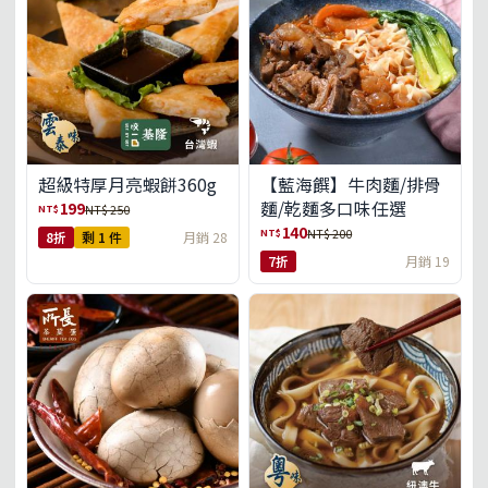
超級特厚月亮蝦餅360g
【藍海饌】牛肉麵/排骨
麵/乾麵多口味任選
199
NT$
NT$ 250
140
NT$
NT$ 200
8折
剩 1 件
月銷 28
7折
月銷 19