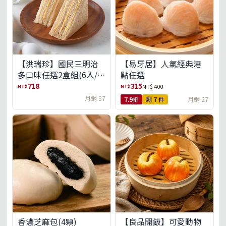
【洪瑞珍】國民三明治
【易牙居】人氣經典港
多口味任選2盒組(6入/
點任選
盒)(免運)
718
315
NT$
NT$
NT$ 400
月銷 37
7.9折
剩 7 件
月銷 27
【良品開飯】可愛動物
香濃芝麻包(4顆)