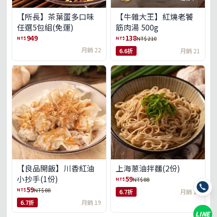
【所長】茶葉蛋多口味
【牛雜大王】紅燒老饕
任選5包組(免運)
筋肉湯 500g
949
138
NT$
NT$
NT$ 210
月銷 22
6.6折
月銷 21
【良品開飯】川香紅油
上海蔥油拌麵(2份)
小抄手(1份)
59
NT$
NT$ 88
59
NT$
NT$ 88
6.7折
月銷 18
6.7折
月銷 19
LINE