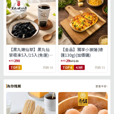
【黑丸嫩仙草】黑丸仙
【金品】獨享小披薩(總
草吸凍5入/15入(免運)
匯130g)(加價購)
(預購中8/14出貨)
290
29
NT$
NT$
NT$ 59
TOP 5
月銷 56
TOP 6
4.9折
月銷 55
為你推薦
查看全部 ›