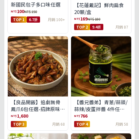
新國民包子多口味任選
【花蓮戴記】鮮肉扁食
100
20顆/盒
NT$
NT$ 150
169
NT$
NT$ 180
TOP 1
6.7折
月銷 100+
TOP 2
9.4折
月銷 87
【良品開飯】追劇無骨
【醬兄醬弟】青蔥/蒜頭/
鳳爪6包任選-招牌原味/
蒜辣/皮蛋拌醬 4件任選
濃濃蒜香/過癮麻辣(免運
(免運組)
1,680
766
NT$
NT$
組)
TOP 3
月銷 68
TOP 4
月銷 58