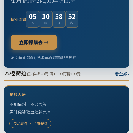
任3件折30元,滿1,333再折133元
05
10
58
51
檔期倒數
天
時
分
秒
立即採購去 →
常溫品滿 $599,冷凍品滿 $999即享免運
本檔精選
任3件折30元,滿1,333再折133元
看全部 ›
策展人語
不用備料、不必久等
美味從冰箱直達餐桌。
良品嚴選 · 主廚親選