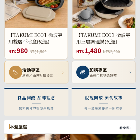
【TAKUMI ECO】微波專
【TAKUMI ECO】微波專
用雙層不沾盒(免運)
用三層調理鍋(免運)
980
1,480
NT$
NT$1,500
NT$
NT$2,000
活動專區
加購專區
🏷
›
🎁
›
滿額／滿件折扣優惠
滿額再送精選好禮
良品開飯 品牌理念
說說開飯 美食故事
關於團隊的理想與軌跡
每一道菜餚都是一個故事
本週嚴選
看全部 ›