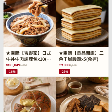
★團購【吉野家】日式
★團購【良品開飯】三
牛丼牛肉調理包x10(免
色千層饅頭x5(免運)
運)
1,049
888
NT$
NT$
1,250
1,250
-16%
-29%