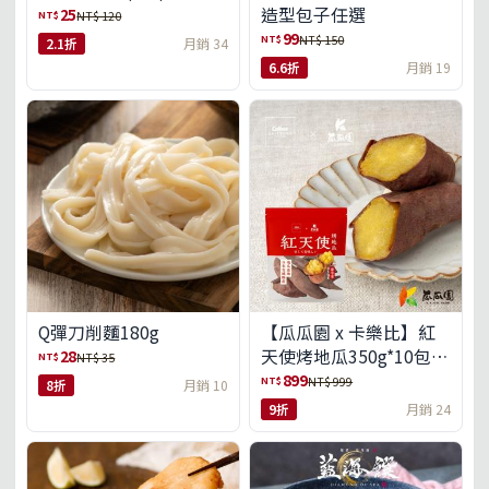
造型包子任選
25
NT$
NT$ 120
99
NT$
NT$ 150
2.1折
月銷 34
6.6折
月銷 19
Q彈刀削麵180g
【瓜瓜園 x 卡樂比】紅
天使烤地瓜350g*10包
28
NT$
NT$ 35
(免運組)
899
NT$
NT$ 999
8折
月銷 10
9折
月銷 24