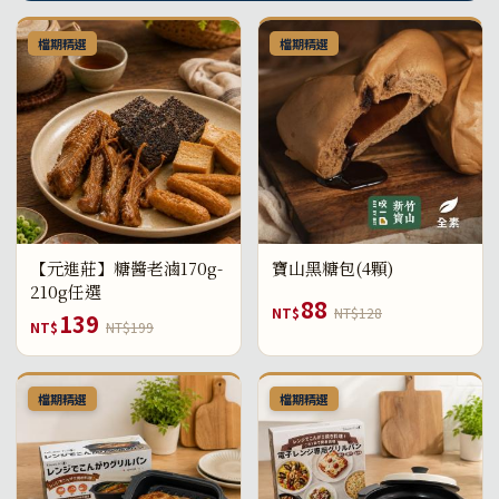
檔期精選
檔期精選
【元進莊】糖醬老滷170g-
寶山黑糖包(4顆)
210g任選
88
NT$
NT$128
139
NT$
NT$199
檔期精選
檔期精選