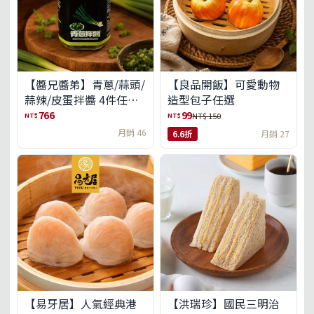
【醬兄醬弟】青蔥/蒜頭/
【良品開飯】可愛動物
蒜辣/皮蛋拌醬 4件任選
造型包子任選
(免運組)
766
99
NT$
NT$
NT$ 150
月銷 46
6.6折
月銷 27
【易牙居】人氣經典港
【洪瑞珍】國民三明治