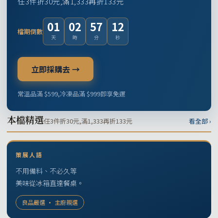
任3件折30元,滿1,333再折133元
01
02
57
11
檔期倒數
天
時
分
秒
立即採購去 →
常溫品滿 $599,冷凍品滿 $999即享免運
本檔精選
任3件折30元,滿1,333再折133元
看全部 ›
策展人語
不用備料、不必久等
美味從冰箱直達餐桌。
良品嚴選 · 主廚親選