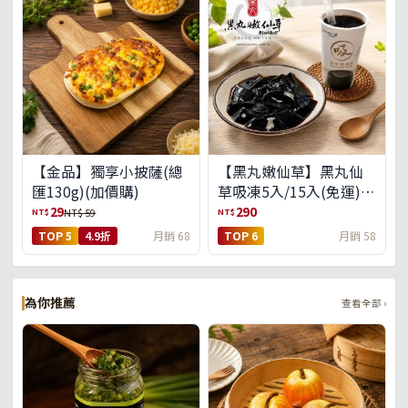
【金品】獨享小披薩(總
【黑丸嫩仙草】黑丸仙
匯130g)(加價購)
草吸凍5入/15入(免運)
(預購中8/14出貨)
29
290
NT$
NT$
NT$ 59
TOP 5
4.9折
月銷 68
TOP 6
月銷 58
為你推薦
查看全部 ›