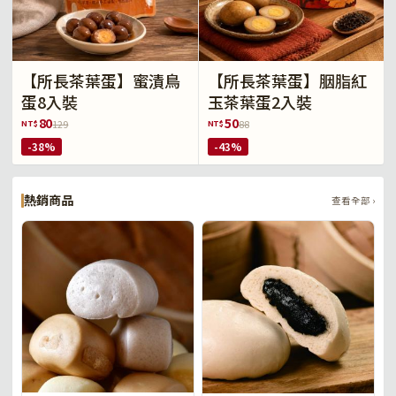
【所長茶葉蛋】蜜漬鳥
【所長茶葉蛋】胭脂紅
蛋8入裝
玉茶葉蛋2入裝
80
50
NT$
NT$
129
88
-38%
-43%
熱銷商品
查看全部 ›