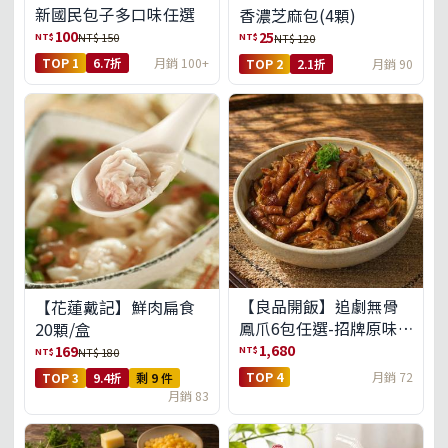
新國民包子多口味任選
香濃芝麻包(4顆)
100
25
NT$
NT$
NT$ 150
NT$ 120
TOP 1
6.7折
月銷 100+
TOP 2
2.1折
月銷 90
【良品開飯】追劇無骨
【花蓮戴記】鮮肉扁食
鳳爪6包任選-招牌原味/
20顆/盒
濃濃蒜香/過癮麻辣(免運
1,680
169
NT$
NT$
NT$ 180
組)
TOP 4
月銷 72
TOP 3
9.4折
剩 9 件
月銷 83