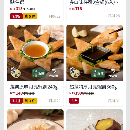
點任選
多口味任選2盒組(6入/
盒)(免運)
315
718
NT$
NT$
NT$ 400
月銷 28
7.9折
剩 5 件
月銷 23
經典原味月亮蝦餅240g
超級特厚月亮蝦餅360g
148
199
NT$
NT$
NT$ 200
NT$ 250
7.4折
剩 3 件
月銷 23
8折
月銷 31