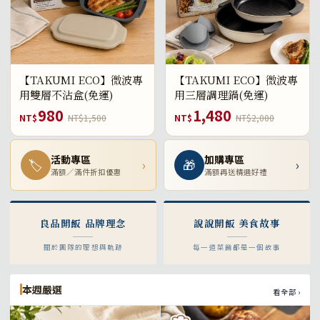
【TAKUMI ECO】微波專
【TAKUMI ECO】微波專
用雙層不沾盒(免運)
用三層調理鍋(免運)
980
1,480
NT$
NT$1,500
NT$
NT$2,000
活動專區
加購專區
🏷
›
🎁
›
滿額／滿件折扣優惠
滿額再送精選好禮
良品開飯 品牌理念
說說開飯 美食故事
關於團隊的理想與軌跡
每一道菜餚都是一個故事
本週嚴選
看全部 ›