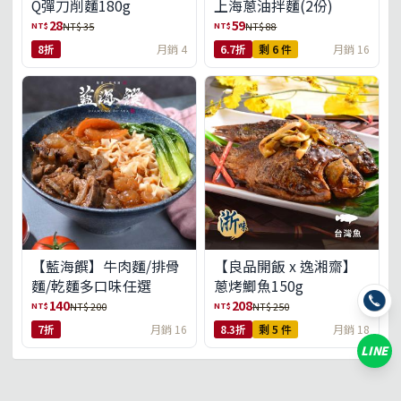
Q彈刀削麵180g
上海蔥油拌麵(2份)
28
59
NT$
NT$
NT$ 35
NT$ 88
8折
月銷 4
6.7折
剩 6 件
月銷 16
【藍海饌】牛肉麵/排骨
【良品開飯 x 逸湘齋】
麵/乾麵多口味任選
蔥烤鯽魚150g
140
208
NT$
NT$
NT$ 200
NT$ 250
7折
月銷 16
8.3折
剩 5 件
月銷 18
LINE