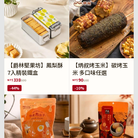
【爵林堅果坊】鳳梨酥
【炳叔烤玉米】碳烤玉
7入精裝鐵盒
米 多口味任選
338
90
NT$
NT$
599
100
-44%
-10%