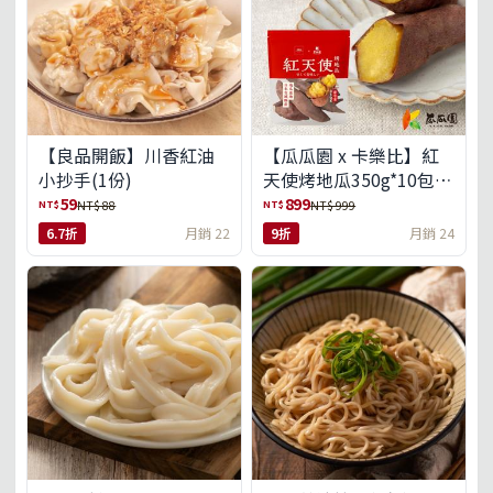
【良品開飯】川香紅油
【瓜瓜園 x 卡樂比】紅
小抄手(1份)
天使烤地瓜350g*10包
(免運組)
59
899
NT$
NT$
NT$ 88
NT$ 999
6.7折
月銷 22
9折
月銷 24