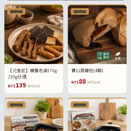
檔期精選
檔期精選
【元進莊】糖醬老滷170g-
寶山黑糖包(4顆)
210g任選
88
NT$
NT$128
139
NT$
NT$199
檔期精選
檔期精選