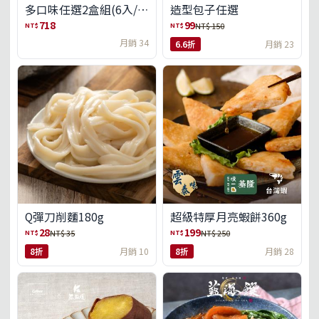
多口味任選2盒組(6入/
造型包子任選
盒)(免運)
718
99
NT$
NT$
NT$ 150
月銷 34
6.6折
月銷 23
Q彈刀削麵180g
超級特厚月亮蝦餅360g
28
199
NT$
NT$
NT$ 35
NT$ 250
8折
月銷 10
8折
月銷 28