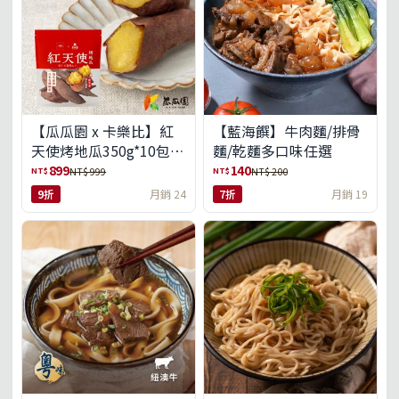
【瓜瓜園 x 卡樂比】紅
【藍海饌】牛肉麵/排骨
天使烤地瓜350g*10包
麵/乾麵多口味任選
(免運組)
899
140
NT$
NT$
NT$ 999
NT$ 200
9折
月銷 24
7折
月銷 19