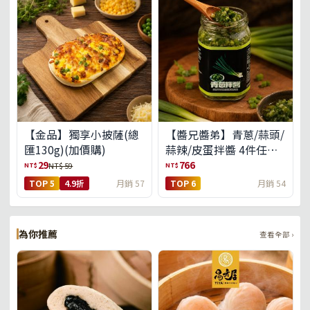
【金品】獨享小披薩(總
【醬兄醬弟】青蔥/蒜頭/
匯130g)(加價購)
蒜辣/皮蛋拌醬 4件任選
(免運組)
29
766
NT$
NT$
NT$ 59
TOP 5
4.9折
月銷 57
TOP 6
月銷 54
為你推薦
查看全部 ›