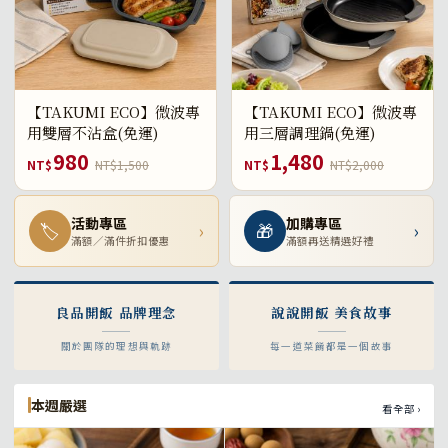
【TAKUMI ECO】微波專
【TAKUMI ECO】微波專
用雙層不沾盒(免運)
用三層調理鍋(免運)
980
1,480
NT$
NT$1,500
NT$
NT$2,000
活動專區
加購專區
🏷
›
🎁
›
滿額／滿件折扣優惠
滿額再送精選好禮
良品開飯 品牌理念
說說開飯 美食故事
關於團隊的理想與軌跡
每一道菜餚都是一個故事
本週嚴選
看全部 ›