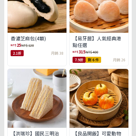
【易牙居】人氣經典港
香濃芝麻包(4顆)
點任選
25
NT$
NT$ 120
315
NT$
NT$ 400
2.1折
月銷 38
7.9折
剩 6 件
月銷 26
【洪瑞珍】國民三明治
【良品開飯】可愛動物