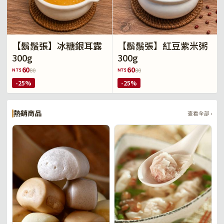
【鬍鬚張】冰糖銀耳露
【鬍鬚張】紅豆紫米粥
300g
300g
60
60
NT$
NT$
80
80
-25%
-25%
熱銷商品
查看全部 ›