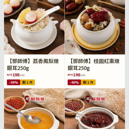
【鄧師傅】荔香鳳梨燉
【鄧師傅】桂圓紅棗燉
銀耳250g
銀耳250g
198
198
NT$
NT$
388
388
-49%
剩 1 件
-49%
剩 1 件