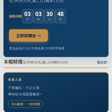
任3件折30元,滿1,333再折133元
03
03
30
47
檔期倒數
天
時
分
秒
立即採購去 →
常溫品滿 $599,冷凍品滿 $999即享免運
本檔精選
任3件折30元,滿1,333再折133元
看全部 ›
策展人語
不用備料、不必久等
美味從冰箱直達餐桌。
良品嚴選 · 主廚親選