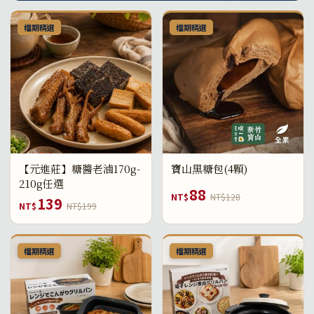
檔期精選
檔期精選
【元進莊】糖醬老滷170g-
寶山黑糖包(4顆)
210g任選
88
NT$
NT$128
139
NT$
NT$199
檔期精選
檔期精選