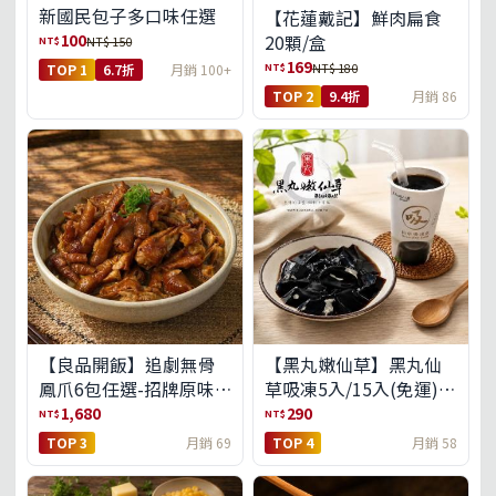
新國民包子多口味任選
【花蓮戴記】鮮肉扁食
100
20顆/盒
NT$
NT$ 150
169
NT$
NT$ 180
TOP 1
6.7折
月銷 100+
TOP 2
9.4折
月銷 86
【良品開飯】追劇無骨
【黑丸嫩仙草】黑丸仙
鳳爪6包任選-招牌原味/
草吸凍5入/15入(免運)
濃濃蒜香/過癮麻辣(免運
(預購中8/14出貨)
1,680
290
NT$
NT$
組)
TOP 3
月銷 69
TOP 4
月銷 58