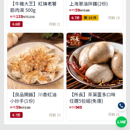
【牛雜大王】紅燒老饕
上海蔥油拌麵(2份)
筋肉湯 500g
59
NT$
NT$ 88
138
NT$
NT$ 210
6.7折
剩 10 件
月銷 18
6.6折
月銷 21
【良品開飯】川香紅油
【所長】茶葉蛋多口味
小抄手(1份)
任選5包組(免運)
59
949
NT$
NT$
NT$ 88
月銷 21
6.7折
月銷 20
LINE