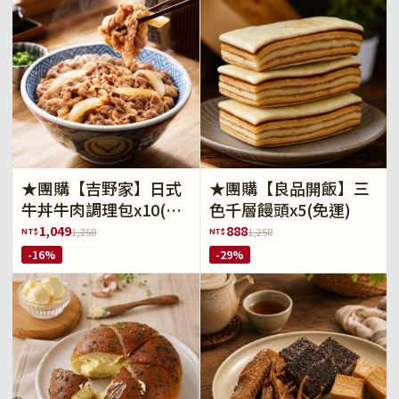
★團購【吉野家】日式
★團購【良品開飯】三
牛丼牛肉調理包x10(免
色千層饅頭x5(免運)
運)
1,049
888
NT$
NT$
1,250
1,250
-16%
-29%