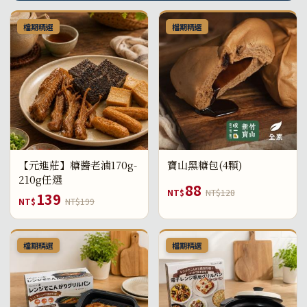
檔期精選
檔期精選
【元進莊】糖醬老滷170g-
寶山黑糖包(4顆)
210g任選
88
NT$
NT$128
139
NT$
NT$199
檔期精選
檔期精選