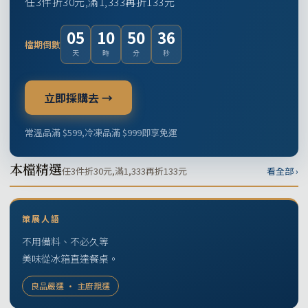
任3件折30元,滿1,333再折133元
05
10
50
35
檔期倒數
天
時
分
秒
立即採購去 →
常溫品滿 $599,冷凍品滿 $999即享免運
本檔精選
任3件折30元,滿1,333再折133元
看全部 ›
策展人語
不用備料、不必久等
美味從冰箱直達餐桌。
良品嚴選 · 主廚親選