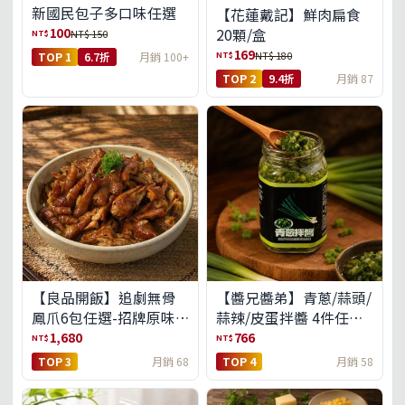
新國民包子多口味任選
【花蓮戴記】鮮肉扁食
100
20顆/盒
NT$
NT$ 150
169
NT$
NT$ 180
TOP 1
6.7折
月銷 100+
TOP 2
9.4折
月銷 87
【良品開飯】追劇無骨
【醬兄醬弟】青蔥/蒜頭/
鳳爪6包任選-招牌原味/
蒜辣/皮蛋拌醬 4件任選
濃濃蒜香/過癮麻辣(免運
(免運組)
1,680
766
NT$
NT$
組)
TOP 3
月銷 68
TOP 4
月銷 58