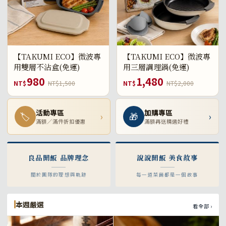
【TAKUMI ECO】微波專
【TAKUMI ECO】微波專
用雙層不沾盒(免運)
用三層調理鍋(免運)
980
1,480
NT$
NT$1,500
NT$
NT$2,000
活動專區
加購專區
🏷
›
🎁
›
滿額／滿件折扣優惠
滿額再送精選好禮
良品開飯 品牌理念
說說開飯 美食故事
關於團隊的理想與軌跡
每一道菜餚都是一個故事
本週嚴選
看全部 ›