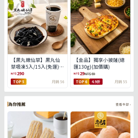
【黑丸嫩仙草】黑丸仙
【金品】獨享小披薩(總
草吸凍5入/15入(免運)
匯130g)(加價購)
(預購中8/14出貨)
290
29
NT$
NT$
NT$ 59
TOP 5
月銷 56
TOP 6
4.9折
月銷 55
為你推薦
查看全部 ›