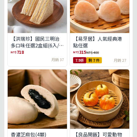
【洪瑞珍】國民三明治
【易牙居】人氣經典港
多口味任選2盒組(6入/
點任選
盒)(免運)
718
315
NT$
NT$
NT$ 400
月銷 37
7.9折
剩 7 件
月銷 27
【良品開飯】可愛動物
香濃芝麻包(4顆)