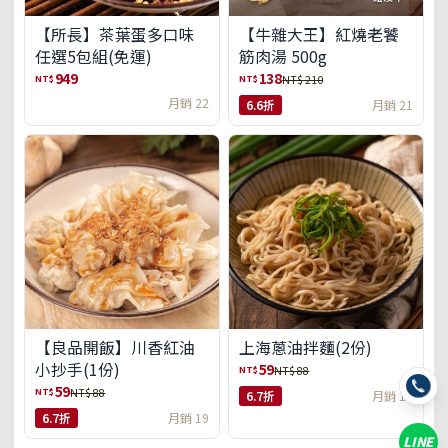
【所長】茶葉蛋多口味
【牛雜大王】紅燒老饕
任選5包組(免運)
筋肉湯 500g
949
138
NT$
NT$
NT$ 210
月銷 22
6.6折
月銷 21
【良品開飯】川香紅油
上海蔥油拌麵(2份)
小抄手(1份)
59
NT$
NT$ 88
59
NT$
NT$ 88
6.7折
月銷 18
6.7折
月銷 19
LINE