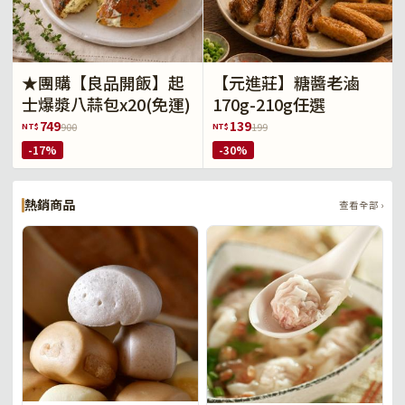
★團購【良品開飯】起
【元進莊】糖醬老滷
士爆漿八蒜包x20(免運)
170g-210g任選
749
139
NT$
NT$
900
199
-17%
-30%
熱銷商品
查看全部 ›