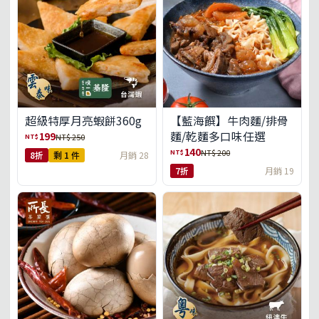
超級特厚月亮蝦餅360g
【藍海饌】牛肉麵/排骨
麵/乾麵多口味任選
199
NT$
NT$ 250
140
NT$
NT$ 200
8折
剩 1 件
月銷 28
7折
月銷 19