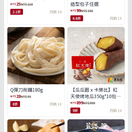
造型包子任選
25
NT$
NT$ 120
99
NT$
NT$ 150
2.1折
月銷 34
6.6折
月銷 19
Q彈刀削麵180g
【瓜瓜園 x 卡樂比】紅
天使烤地瓜350g*10包
28
NT$
NT$ 35
(免運組)
899
NT$
NT$ 999
8折
月銷 10
9折
月銷 24