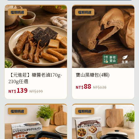
檔期精選
檔期精選
【元進莊】糖醬老滷170g-
寶山黑糖包(4顆)
210g任選
88
NT$
NT$128
139
NT$
NT$199
檔期精選
檔期精選