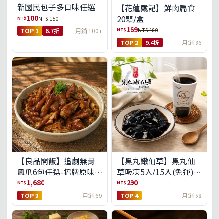
新國民包子多口味任選
【花蓮戴記】鮮肉扁食
100
20顆/盒
NT$
NT$ 150
169
NT$
NT$ 180
TOP 1
6.7折
月銷 100+
TOP 2
9.4折
月銷 86
【良品開飯】追劇無骨
【黑丸嫩仙草】黑丸仙
鳳爪6包任選-招牌原味/
草吸凍5入/15入(免運)
濃濃蒜香/過癮麻辣(免運
(預購中8/14出貨)
1,680
290
NT$
NT$
組)
TOP 3
月銷 69
TOP 4
月銷 58