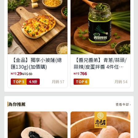
【金品】獨享小披薩(總
【醬兄醬弟】青蔥/蒜頭/
匯130g)(加價購)
蒜辣/皮蛋拌醬 4件任選
(免運組)
29
766
NT$
NT$
NT$ 59
TOP 5
4.9折
月銷 57
TOP 6
月銷 54
為你推薦
查看全部 ›