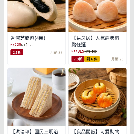
【易牙居】人氣經典港
香濃芝麻包(4顆)
點任選
25
NT$
NT$ 120
315
NT$
NT$ 400
2.1折
月銷 38
7.9折
剩 6 件
月銷 26
【洪瑞珍】國民三明治
【良品開飯】可愛動物