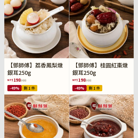
【鄧師傅】荔香鳳梨燉
【鄧師傅】桂圓紅棗燉
銀耳250g
銀耳250g
198
198
NT$
NT$
388
388
-49%
剩 1 件
-49%
剩 1 件