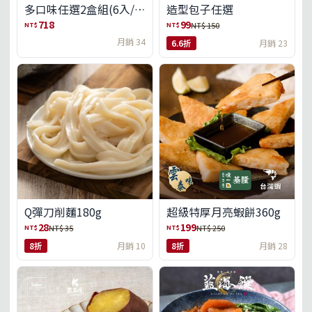
多口味任選2盒組(6入/
造型包子任選
盒)(免運)
718
99
NT$
NT$
NT$ 150
月銷 34
6.6折
月銷 23
Q彈刀削麵180g
超級特厚月亮蝦餅360g
28
199
NT$
NT$
NT$ 35
NT$ 250
8折
月銷 10
8折
月銷 28