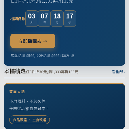
任3件折30元,滿1,333再折133元
03
07
18
16
檔期倒數
天
時
分
秒
立即採購去 →
常溫品滿 $599,冷凍品滿 $999即享免運
本檔精選
任3件折30元,滿1,333再折133元
看全部 ›
策展人語
不用備料、不必久等
美味從冰箱直達餐桌。
良品嚴選 · 主廚親選