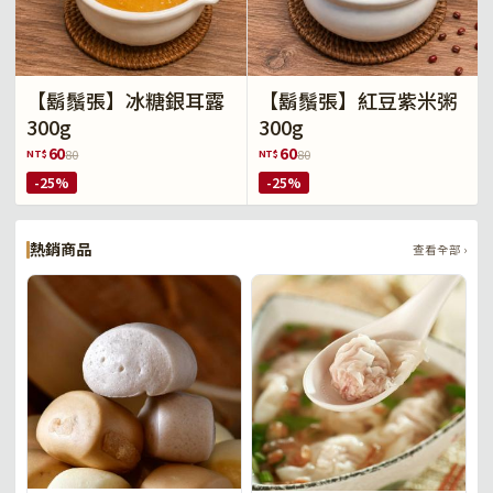
【鬍鬚張】冰糖銀耳露
【鬍鬚張】紅豆紫米粥
300g
300g
60
60
NT$
NT$
80
80
-25%
-25%
熱銷商品
查看全部 ›