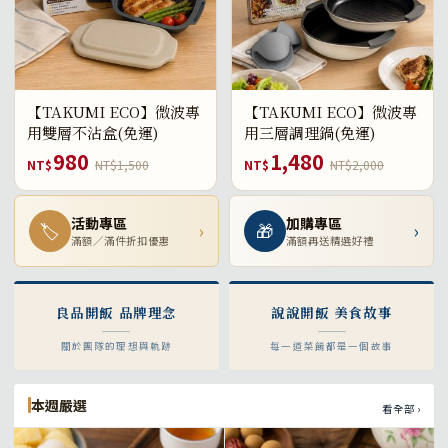
【TAKUMI ECO】微波專
【TAKUMI ECO】微波專
用雙層不沾盒(免運)
用三層調理鍋(免運)
980
1,480
NT$
NT$1,500
NT$
NT$2,000
活動專區
加購專區
🏷
›
🎁
›
滿額／滿件折扣優惠
滿額再送精選好禮
良品開飯 品牌理念
說說開飯 美食故事
關於團隊的理想與軌跡
每一道菜餚都是一個故事
本週嚴選
看全部 ›