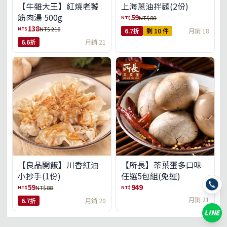
【牛雜大王】紅燒老饕
上海蔥油拌麵(2份)
筋肉湯 500g
59
NT$
NT$ 88
138
NT$
NT$ 210
6.7折
剩 10 件
月銷 18
6.6折
月銷 21
【良品開飯】川香紅油
【所長】茶葉蛋多口味
小抄手(1份)
任選5包組(免運)
59
949
NT$
NT$
NT$ 88
月銷 21
6.7折
月銷 20
LINE