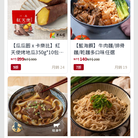
【瓜瓜園 x 卡樂比】紅
【藍海饌】牛肉麵/排骨
天使烤地瓜350g*10包
麵/乾麵多口味任選
(免運組)
899
140
NT$
NT$
NT$ 999
NT$ 200
9折
月銷 24
7折
月銷 19