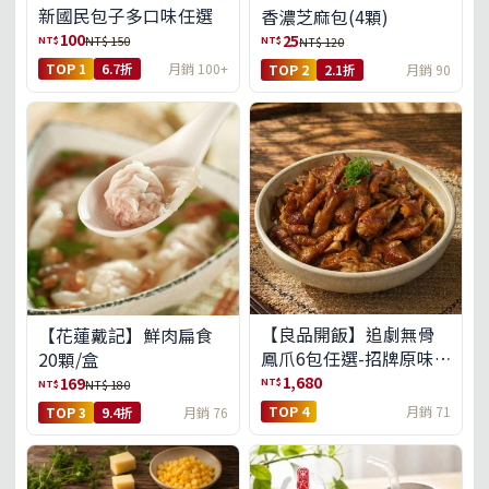
新國民包子多口味任選
香濃芝麻包(4顆)
100
25
NT$
NT$
NT$ 150
NT$ 120
TOP 1
6.7折
月銷 100+
TOP 2
2.1折
月銷 90
【良品開飯】追劇無骨
【花蓮戴記】鮮肉扁食
鳳爪6包任選-招牌原味/
20顆/盒
濃濃蒜香/過癮麻辣(免運
1,680
169
NT$
NT$
NT$ 180
組)
TOP 4
月銷 71
TOP 3
9.4折
月銷 76