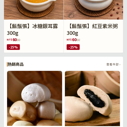
【鬍鬚張】冰糖銀耳露
【鬍鬚張】紅豆紫米粥
300g
300g
60
60
NT$
NT$
80
80
-25%
-25%
熱銷商品
查看全部 ›