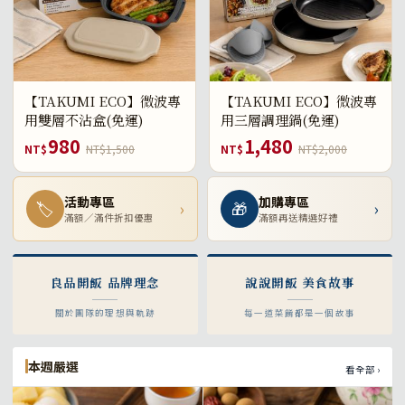
【TAKUMI ECO】微波專
【TAKUMI ECO】微波專
用雙層不沾盒(免運)
用三層調理鍋(免運)
980
1,480
NT$
NT$1,500
NT$
NT$2,000
活動專區
加購專區
🏷
›
🎁
›
滿額／滿件折扣優惠
滿額再送精選好禮
良品開飯 品牌理念
說說開飯 美食故事
關於團隊的理想與軌跡
每一道菜餚都是一個故事
本週嚴選
看全部 ›