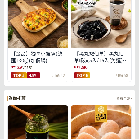
【金品】獨享小披薩(總
【黑丸嫩仙草】黑丸仙
匯130g)(加價購)
草吸凍5入/15入(免運)
(預購中8/14出貨)
29
290
NT$
NT$
NT$ 59
TOP 5
4.9折
月銷 62
TOP 6
月銷 58
為你推薦
查看全部 ›