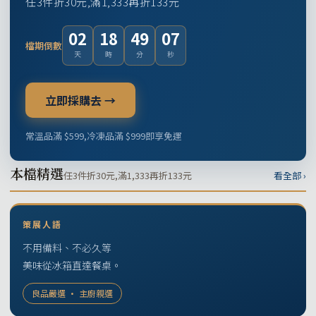
任3件折30元,滿1,333再折133元
02
18
49
06
檔期倒數
天
時
分
秒
立即採購去 →
常溫品滿 $599,冷凍品滿 $999即享免運
本檔精選
任3件折30元,滿1,333再折133元
看全部 ›
策展人語
不用備料、不必久等
美味從冰箱直達餐桌。
良品嚴選 · 主廚親選