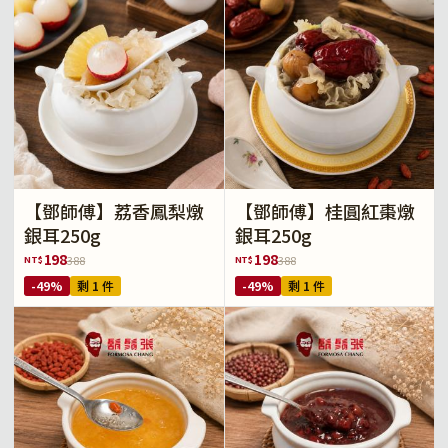
【鄧師傅】荔香鳳梨燉
【鄧師傅】桂圓紅棗燉
銀耳250g
銀耳250g
198
198
NT$
NT$
388
388
-49%
剩 1 件
-49%
剩 1 件