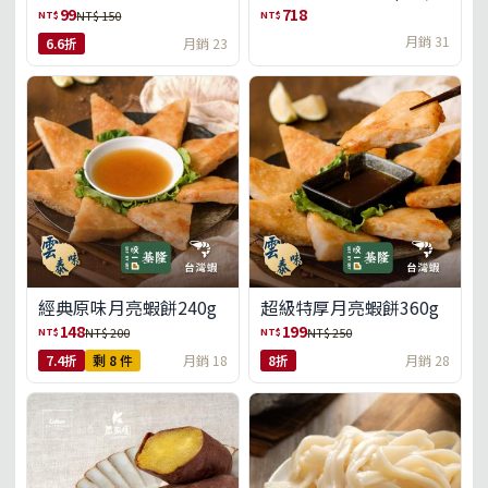
盒)(免運)
99
718
NT$
NT$
NT$ 150
月銷 31
6.6折
月銷 23
經典原味月亮蝦餅240g
超級特厚月亮蝦餅360g
148
199
NT$
NT$
NT$ 200
NT$ 250
7.4折
剩 8 件
月銷 18
8折
月銷 28