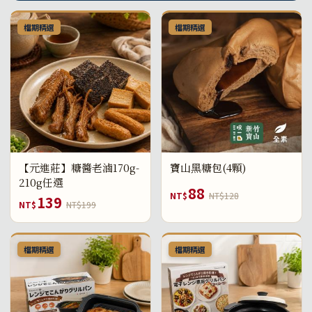
檔期精選
檔期精選
【元進莊】糖醬老滷170g-
寶山黑糖包(4顆)
210g任選
88
NT$
NT$128
139
NT$
NT$199
檔期精選
檔期精選