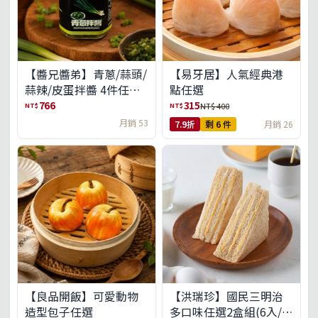
【醬兄醬弟】青蔥/蒜頭/
【易牙居】人氣經典港
蒜辣/皮蛋拌醬 4件任選
點任選
(免運組)
766
315
NT$
NT$
NT$ 400
月銷 53
7.9折
剩 6 件
月銷 26
【良品開飯】可愛動物
【洪瑞珍】國民三明治
造型包子任選
多口味任選2盒組(6入/