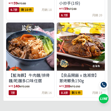
小抄手(1份)
59
NT$
NT$ 88
59
NT$
NT$ 88
6.7折
剩 10 件
月銷 18
6.7折
月銷 20
【藍海饌】牛肉麵/排骨
【良品開飯 x 逸湘齋】
麵/乾麵多口味任選
蔥烤鯽魚150g
140
208
NT$
NT$
NT$ 200
NT$ 250
7折
月銷 16
8.3折
剩 5 件
月銷 18
LINE