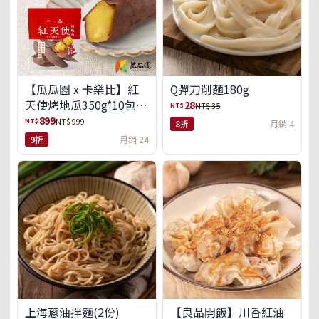
【瓜瓜園 x 卡樂比】紅
Q彈刀削麵180g
天使烤地瓜350g*10包
28
NT$
NT$ 35
(免運組)
899
NT$
NT$ 999
8折
月銷 4
9折
月銷 24
上海蔥油拌麵(2份)
【良品開飯】川香紅油