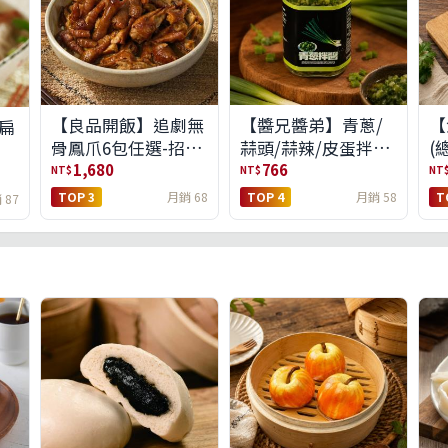
【良品開飯】追劇無
【醬兄醬弟】青蔥/
【
扁
骨鳳爪6包任選-招牌
蒜頭/蒜辣/皮蛋拌醬
(
原味/濃濃蒜香/過癮
4件任選(免運組)
1,680
766
NT$
NT$
NT
麻辣(免運組)
TOP 3
月銷 68
TOP 4
月銷 58
T
 87