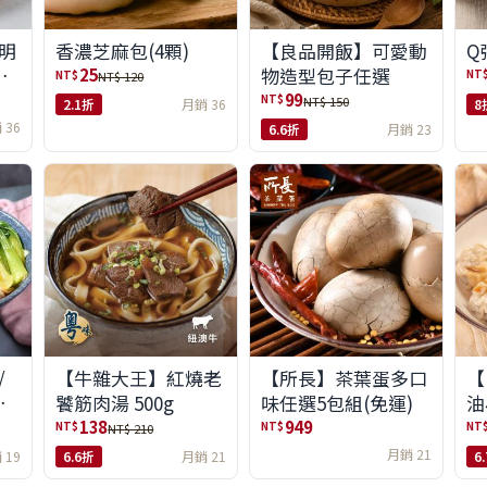
明
【良品開飯】可愛動
Q
香濃芝麻包(4顆)
組
物造型包子任選
25
NT
NT$
NT$ 120
99
NT$
NT$ 150
8
2.1折
月銷 36
 36
6.6折
月銷 23
/
【牛雜大王】紅燒老
【所長】茶葉蛋多口
【
味
饕筋肉湯 500g
味任選5包組(免運)
油
138
949
NT$
NT$
NT
NT$ 210
月銷 21
 19
6.6折
月銷 21
6