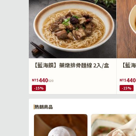
【藍海饌】藥燉排骨麵線 2入/盒
【藍海
440
440
NT$
NT$
520
-15%
-15%
熱銷商品