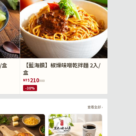
/盒
【藍海饌】椒燥味噌乾拌麵 2入/
盒
210
NT$
300
-30%
查看全部 ›