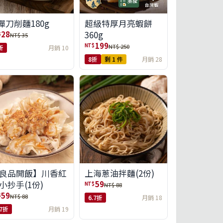
彈刀削麵180g
超級特厚月亮蝦餅
360g
28
$
NT$ 35
199
NT$
NT$ 250
折
月銷 10
8折
剩 1 件
月銷 28
良品開飯】川香紅
上海蔥油拌麵(2份)
小抄手(1份)
59
NT$
NT$ 88
59
$
NT$ 88
6.7折
月銷 18
.7折
月銷 19