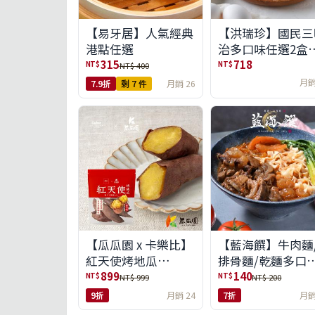
【易牙居】人氣經典
【洪瑞珍】國民三
港點任選
治多口味任選2盒
(6入/盒)(免運)
315
718
NT$
NT$
NT$ 400
月銷
7.9折
剩 7 件
月銷 26
【瓜瓜園 x 卡樂比】
【藍海饌】牛肉麵
紅天使烤地瓜
排骨麵/乾麵多口
350g*10包(免運組)
任選
899
140
NT$
NT$
NT$ 999
NT$ 200
9折
月銷 24
7折
月銷