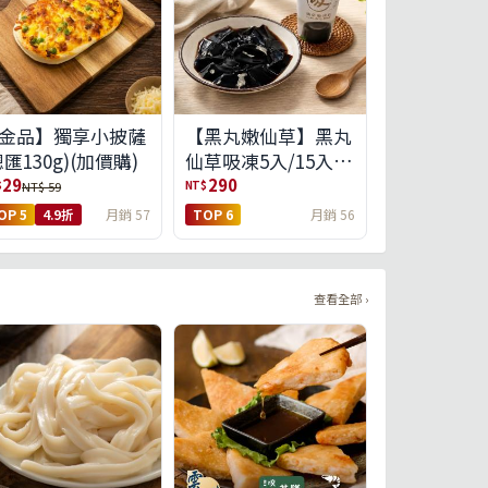
金品】獨享小披薩
【黑丸嫩仙草】黑丸
總匯130g)(加價購)
仙草吸凍5入/15入
(免運)(預購中8/14出
29
290
$
NT$
NT$ 59
貨)
OP 5
4.9折
月銷 57
TOP 6
月銷 56
查看全部 ›