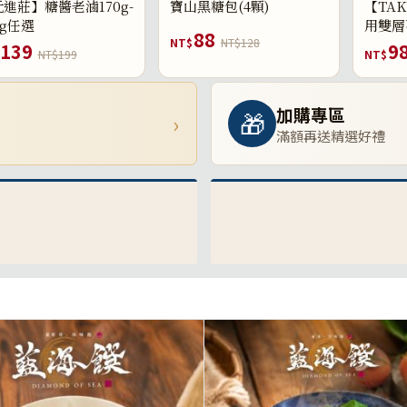
進莊】糖醬老滷170g-
寶山黑糖包(4顆)
【TAK
0g任選
用雙層
88
NT$
NT$128
139
9
NT$199
NT$
加購專區
🎁
›
滿額再送精選好禮