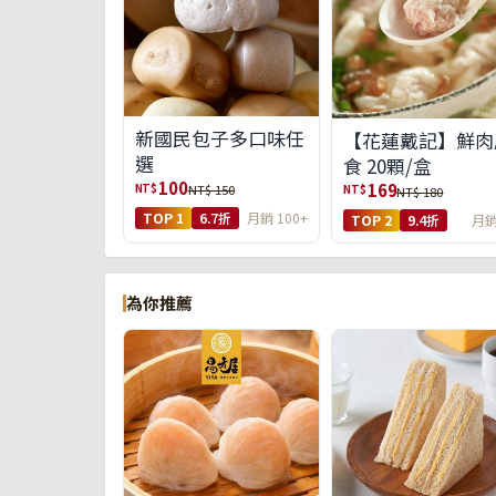
新國民包子多口味任
【花蓮戴記】鮮肉
選
食 20顆/盒
100
169
NT$
NT$ 150
NT$
NT$ 180
TOP 1
6.7折
月銷 100+
TOP 2
9.4折
月銷
為你推薦