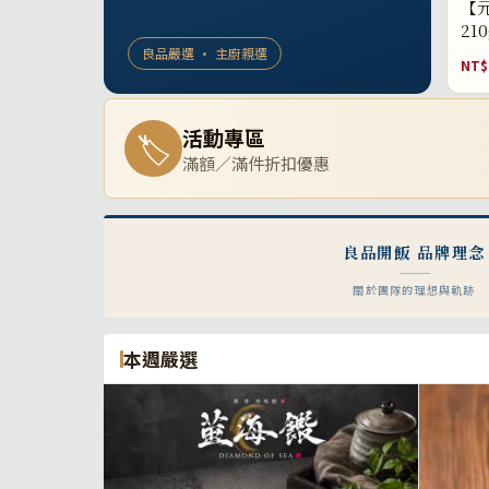
【元
21
良品嚴選 · 主廚親選
NT$
活動專區
🏷
滿額／滿件折扣優惠
良品開飯 品牌理念
關於團隊的理想與軌跡
本週嚴選