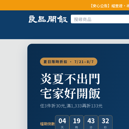
【安心公告】經查證，本公司全品項與
夏日限時折扣 · 7/21–8/7
炎夏不出門
宅家好開飯
任3件折30元,滿1,333再折133元
04
19
43
31
檔期倒數
天
時
分
秒