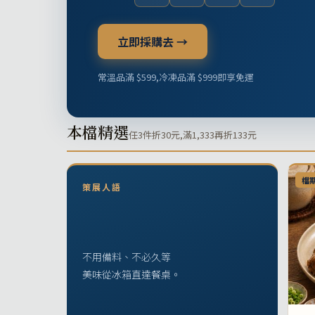
立即採購去 →
常溫品滿 $599,冷凍品滿 $999即享免運
本檔精選
任3件折30元,滿1,333再折133元
檔
策展人語
不用備料、不必久等
美味從冰箱直達餐桌。