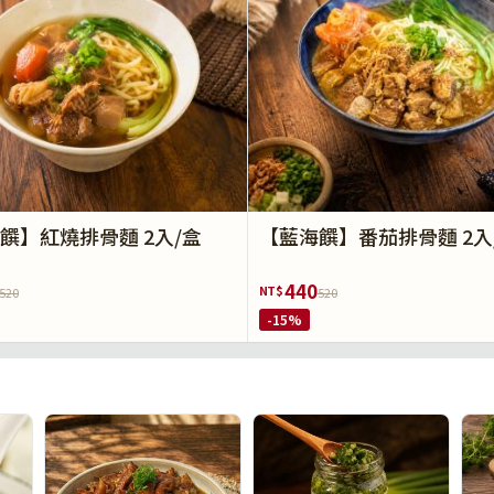
饌】紅燒排骨麵 2入/盒
【藍海饌】番茄排骨麵 2入
440
NT$
520
520
-15%