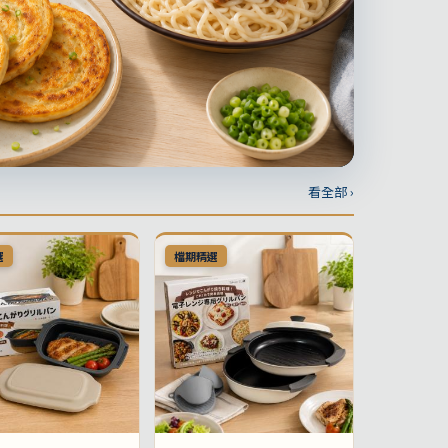
看全部 ›
選
檔期精選