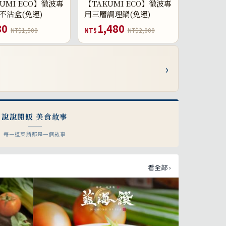
UMI ECO】微波專
【TAKUMI ECO】微波專
不沾盒(免運)
用三層調理鍋(免運)
80
1,480
NT$1,500
NT$
NT$2,000
›
說說開飯 美食故事
每一道菜餚都是一個故事
看全部 ›