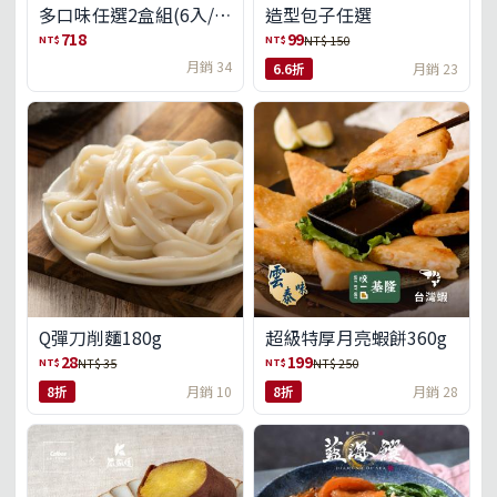
多口味任選2盒組(6入/
造型包子任選
盒)(免運)
718
99
NT$
NT$
NT$ 150
月銷 34
6.6折
月銷 23
Q彈刀削麵180g
超級特厚月亮蝦餅360g
28
199
NT$
NT$
NT$ 35
NT$ 250
8折
月銷 10
8折
月銷 28