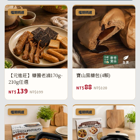
檔期精選
檔期精選
【元進莊】糖醬老滷170g-
寶山黑糖包(4顆)
210g任選
88
NT$
NT$128
139
NT$
NT$199
檔期精選
檔期精選