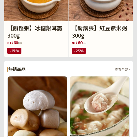
【鬍鬚張】冰糖銀耳露
【鬍鬚張】紅豆紫米粥
300g
300g
60
60
NT$
NT$
80
80
-25%
-25%
熱銷商品
查看全部 ›