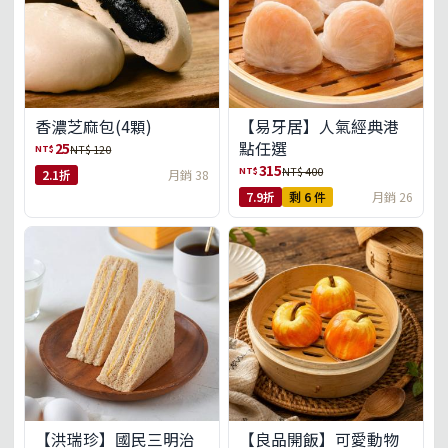
【易牙居】人氣經典港
香濃芝麻包(4顆)
點任選
25
NT$
NT$ 120
315
NT$
NT$ 400
2.1折
月銷 38
7.9折
剩 6 件
月銷 26
【洪瑞珍】國民三明治
【良品開飯】可愛動物