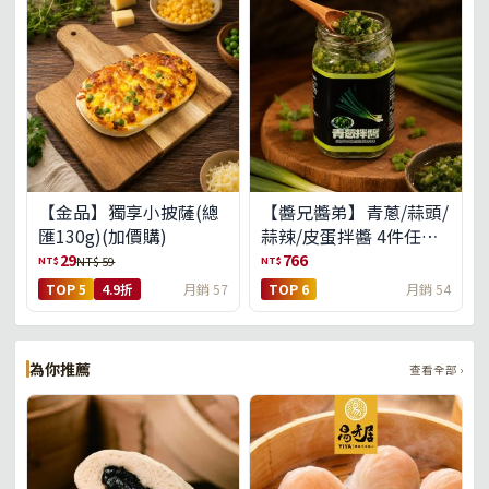
【金品】獨享小披薩(總
【醬兄醬弟】青蔥/蒜頭/
匯130g)(加價購)
蒜辣/皮蛋拌醬 4件任選
(免運組)
29
766
NT$
NT$
NT$ 59
TOP 5
4.9折
月銷 57
TOP 6
月銷 54
為你推薦
查看全部 ›