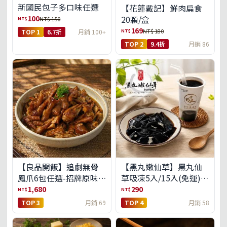
新國民包子多口味任選
【花蓮戴記】鮮肉扁食
100
20顆/盒
NT$
NT$ 150
169
NT$
NT$ 180
TOP 1
6.7折
月銷 100+
TOP 2
9.4折
月銷 86
【良品開飯】追劇無骨
【黑丸嫩仙草】黑丸仙
鳳爪6包任選-招牌原味/
草吸凍5入/15入(免運)
濃濃蒜香/過癮麻辣(免運
(預購中8/14出貨)
1,680
290
NT$
NT$
組)
TOP 3
月銷 69
TOP 4
月銷 58