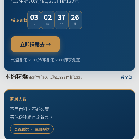
任3件折30元,滿1,333再折133元
03
02
37
25
檔期倒數
天
時
分
秒
立即採購去 →
常溫品滿 $599,冷凍品滿 $999即享免運
本檔精選
任3件折30元,滿1,333再折133元
看全部 ›
策展人語
不用備料、不必久等
美味從冰箱直達餐桌。
良品嚴選 · 主廚親選