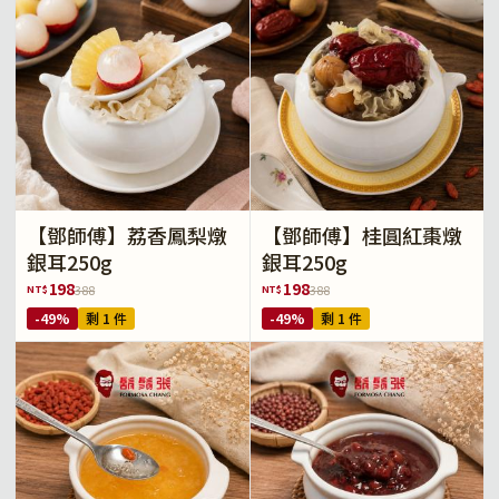
【鄧師傅】荔香鳳梨燉
【鄧師傅】桂圓紅棗燉
銀耳250g
銀耳250g
198
198
NT$
NT$
388
388
-49%
剩 1 件
-49%
剩 1 件