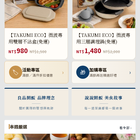
【TAKUMI ECO】微波專
【TAKUMI ECO】微波專
用雙層不沾盒(免運)
用三層調理鍋(免運)
980
1,480
NT$
NT$1,500
NT$
NT$2,000
活動專區
加購專區
🏷
›
🎁
›
滿額／滿件折扣優惠
滿額再送精選好禮
良品開飯 品牌理念
說說開飯 美食故事
關於團隊的理想與軌跡
每一道菜餚都是一個故事
本週嚴選
看全部 ›