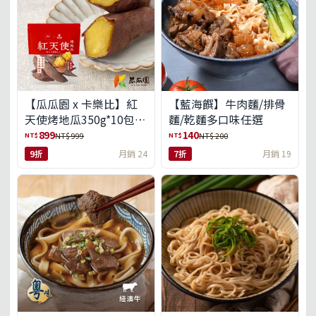
【瓜瓜園 x 卡樂比】紅
【藍海饌】牛肉麵/排骨
天使烤地瓜350g*10包
麵/乾麵多口味任選
(免運組)
899
140
NT$
NT$
NT$ 999
NT$ 200
9折
月銷 24
7折
月銷 19