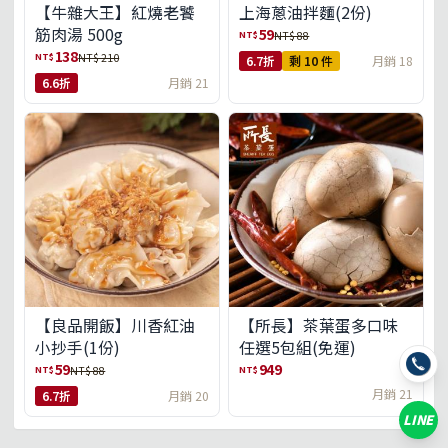
【牛雜大王】紅燒老饕
上海蔥油拌麵(2份)
筋肉湯 500g
59
NT$
NT$ 88
138
NT$
NT$ 210
6.7折
剩 10 件
月銷 18
6.6折
月銷 21
【良品開飯】川香紅油
【所長】茶葉蛋多口味
小抄手(1份)
任選5包組(免運)
59
949
NT$
NT$
NT$ 88
月銷 21
6.7折
月銷 20
LINE