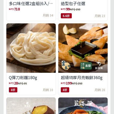
多口味任選2盒組(6入/
造型包子任選
盒)(免運)
718
99
NT$
NT$
NT$ 150
月銷 34
6.6折
月銷 23
Q彈刀削麵180g
超級特厚月亮蝦餅360g
28
199
NT$
NT$
NT$ 35
NT$ 250
8折
月銷 10
8折
月銷 28