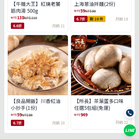
【牛雜大王】紅燒老饕
上海蔥油拌麵(2份)
筋肉湯 500g
59
NT$
NT$ 88
138
NT$
NT$ 210
6.7折
剩 10 件
月銷 18
6.6折
月銷 21
【良品開飯】川香紅油
【所長】茶葉蛋多口味
小抄手(1份)
任選5包組(免運)
59
949
NT$
NT$
NT$ 88
月銷 21
6.7折
月銷 20
LINE