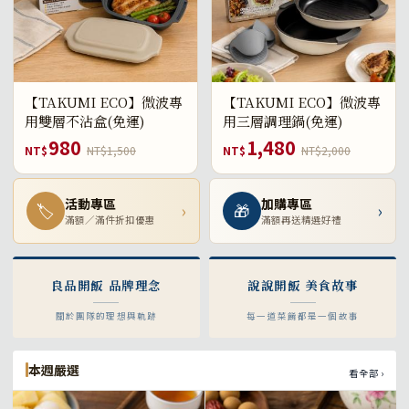
【TAKUMI ECO】微波專
【TAKUMI ECO】微波專
用雙層不沾盒(免運)
用三層調理鍋(免運)
980
1,480
NT$
NT$1,500
NT$
NT$2,000
活動專區
加購專區
🏷
›
🎁
›
滿額／滿件折扣優惠
滿額再送精選好禮
良品開飯 品牌理念
說說開飯 美食故事
關於團隊的理想與軌跡
每一道菜餚都是一個故事
本週嚴選
看全部 ›