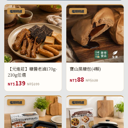
檔期精選
檔期精選
【元進莊】糖醬老滷170g-
寶山黑糖包(4顆)
210g任選
88
NT$
NT$128
139
NT$
NT$199
檔期精選
檔期精選