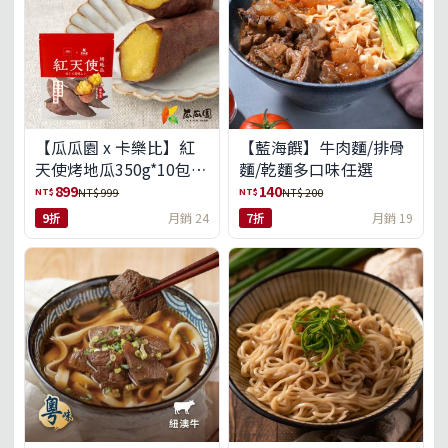
【瓜瓜園 x 卡樂比】紅
【藍海饌】牛肉麵/排骨
天使烤地瓜350g*10包
麵/乾麵多口味任選
(免運組)
899
140
NT$
NT$
NT$ 999
NT$ 200
9折
月銷 24
7折
月銷 19