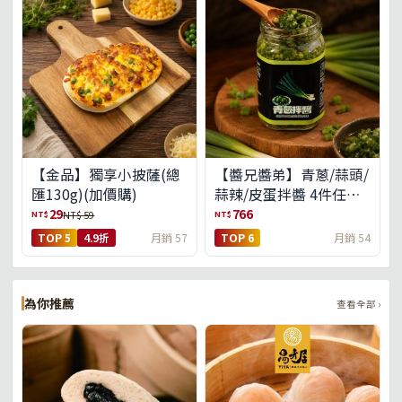
【金品】獨享小披薩(總
【醬兄醬弟】青蔥/蒜頭/
匯130g)(加價購)
蒜辣/皮蛋拌醬 4件任選
(免運組)
29
766
NT$
NT$
NT$ 59
TOP 5
4.9折
月銷 57
TOP 6
月銷 54
為你推薦
查看全部 ›