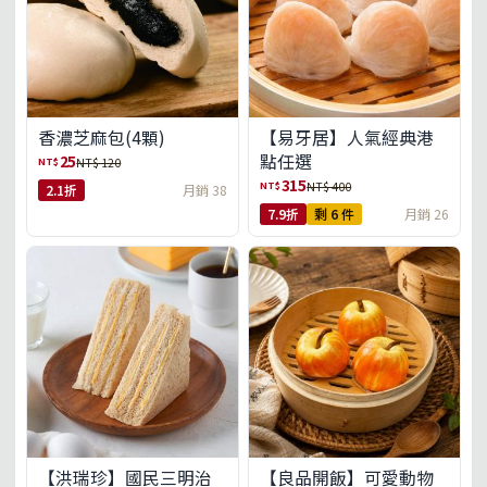
【易牙居】人氣經典港
香濃芝麻包(4顆)
點任選
25
NT$
NT$ 120
315
NT$
NT$ 400
2.1折
月銷 38
7.9折
剩 6 件
月銷 26
【洪瑞珍】國民三明治
【良品開飯】可愛動物