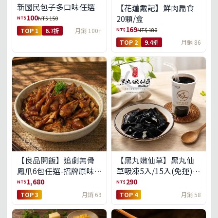
新國民包子多口味任選
【花蓮戴記】鮮肉扁食
100
20顆/盒
NT$
NT$ 150
169
NT$
NT$ 180
TOP 1
6.7折
月銷 100+
TOP 2
9.4折
月銷 86
【良品開飯】追劇無骨
【黑丸嫩仙草】黑丸仙
鳳爪6包任選-招牌原味/
草吸凍5入/15入(免運)
濃濃蒜香/過癮麻辣(免運
(預購中8/14出貨)
1,680
290
NT$
NT$
組)
TOP 3
月銷 69
TOP 4
月銷 58