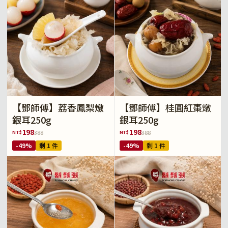
【鄧師傅】荔香鳳梨燉
【鄧師傅】桂圓紅棗燉
銀耳250g
銀耳250g
198
198
NT$
NT$
388
388
-49%
剩 1 件
-49%
剩 1 件