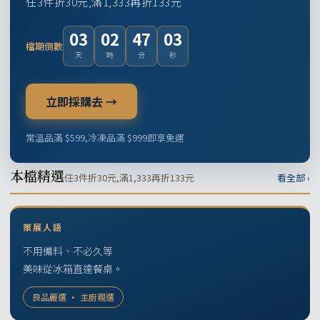
任3件折30元,滿1,333再折133元
03
02
47
02
檔期倒數
天
時
分
秒
立即採購去 →
常溫品滿 $599,冷凍品滿 $999即享免運
本檔精選
任3件折30元,滿1,333再折133元
看全部 ›
策展人語
不用備料、不必久等
美味從冰箱直達餐桌。
良品嚴選 · 主廚親選