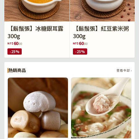
【鬍鬚張】冰糖銀耳露
【鬍鬚張】紅豆紫米粥
300g
300g
60
60
NT$
NT$
80
80
-25%
-25%
熱銷商品
查看全部 ›