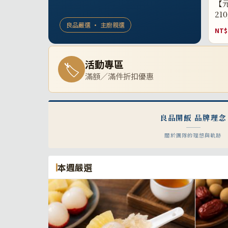
【元
21
良品嚴選 · 主廚親選
NT$
活動專區
🏷
滿額／滿件折扣優惠
良品開飯 品牌理念
關於團隊的理想與軌跡
本週嚴選