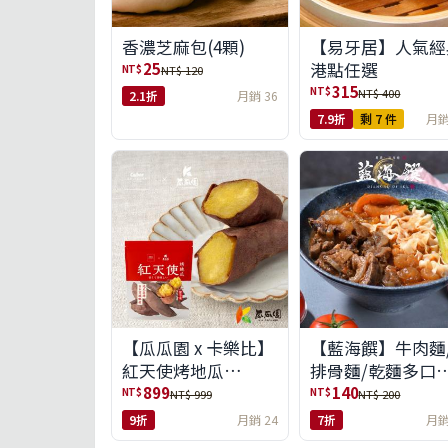
【易牙居】人氣經
香濃芝麻包(4顆)
港點任選
25
NT$
NT$ 120
315
NT$
NT$ 400
2.1折
月銷 36
7.9折
剩 7 件
月銷
【瓜瓜園 x 卡樂比】
【藍海饌】牛肉麵
紅天使烤地瓜
排骨麵/乾麵多口
350g*10包(免運組)
任選
899
140
NT$
NT$
NT$ 999
NT$ 200
9折
月銷 24
7折
月銷