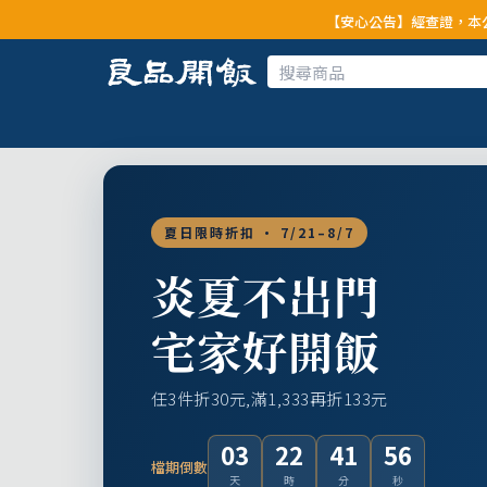
【安心公告】經查證，本公司全品項與上游
夏日限時折扣 · 7/21–8/7
炎夏不出門
宅家好開飯
任3件折30元,滿1,333再折133元
03
22
41
54
檔期倒數
天
時
分
秒