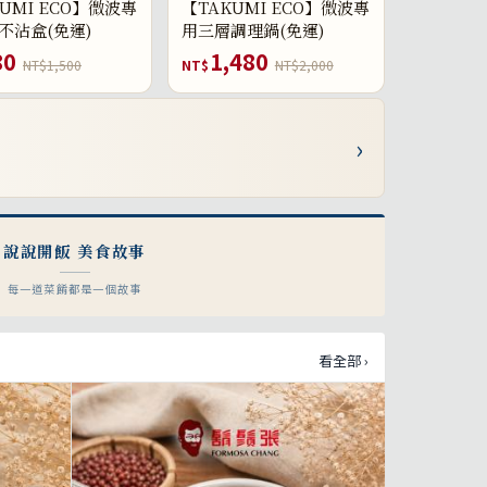
UMI ECO】微波專
【TAKUMI ECO】微波專
不沾盒(免運)
用三層調理鍋(免運)
80
1,480
NT$1,500
NT$
NT$2,000
›
說說開飯 美食故事
每一道菜餚都是一個故事
看全部 ›