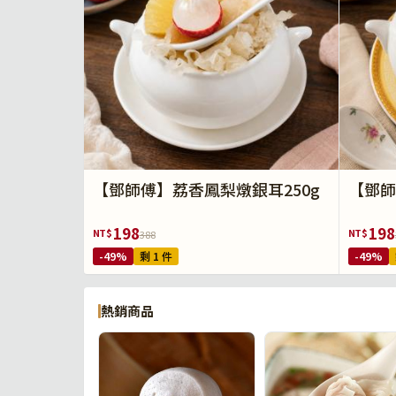
【鄧師傅】荔香鳳梨燉銀耳250g
【鄧師
198
198
NT$
NT$
388
-49%
剩 1 件
-49%
熱銷商品