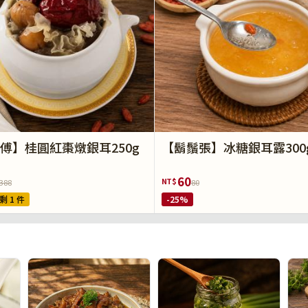
傅】桂圓紅棗燉銀耳250g
【鬍鬚張】冰糖銀耳露300
60
NT$
388
80
剩 1 件
-25%