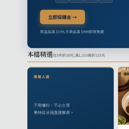
立即採購去 →
常溫品滿 $599,冷凍品滿 $999即享免運
本檔精選
任3件折30元,滿1,333再折133元
檔
策展人語
不用備料、不必久等
美味從冰箱直達餐桌。