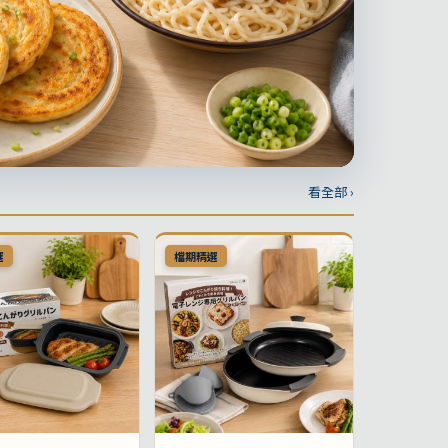
看全部 ›
選
檔期精選