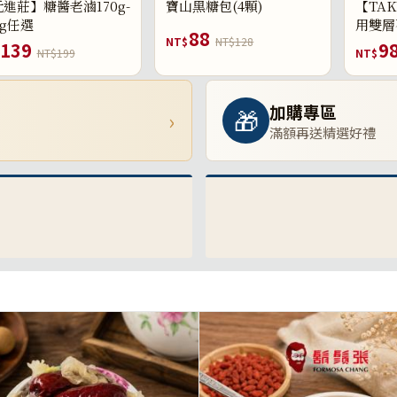
進莊】糖醬老滷170g-
寶山黑糖包(4顆)
【TAK
0g任選
用雙層
88
NT$
NT$128
139
9
NT$199
NT$
加購專區
🎁
›
滿額再送精選好禮