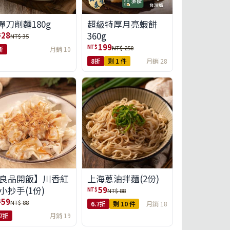
彈刀削麵180g
超級特厚月亮蝦餅
360g
28
$
NT$ 35
199
NT$
NT$ 250
折
月銷 10
8折
剩 1 件
月銷 28
良品開飯】川香紅
上海蔥油拌麵(2份)
小抄手(1份)
59
NT$
NT$ 88
59
$
NT$ 88
6.7折
剩 10 件
月銷 18
.7折
月銷 19