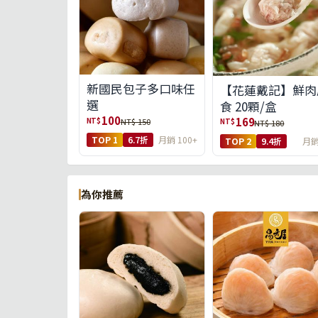
新國民包子多口味任
【花蓮戴記】鮮肉
選
食 20顆/盒
100
169
NT$
NT$ 150
NT$
NT$ 180
TOP 1
6.7折
月銷 100+
TOP 2
9.4折
月銷
為你推薦