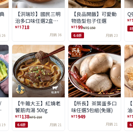
典
【洪瑞珍】國民三明
【良品開飯】可愛動
Q
治多口味任選2盒組
物造型包子任選
NT
(6入/盒)(免運)
718
99
NT$
NT$
NT$ 150
8
月銷 36
 26
6.6折
月銷 23
/
【牛雜大王】紅燒老
【所長】茶葉蛋多口
【
味
饕筋肉湯 500g
味任選5包組(免運)
油
138
949
NT$
NT$
NT
NT$ 210
月銷 21
 19
6.6折
月銷 21
6