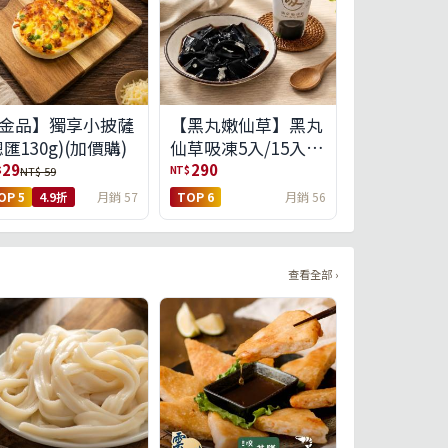
金品】獨享小披薩
【黑丸嫩仙草】黑丸
總匯130g)(加價購)
仙草吸凍5入/15入
(免運)(預購中8/14出
29
290
$
NT$
NT$ 59
貨)
OP 5
4.9折
月銷 57
TOP 6
月銷 56
查看全部 ›