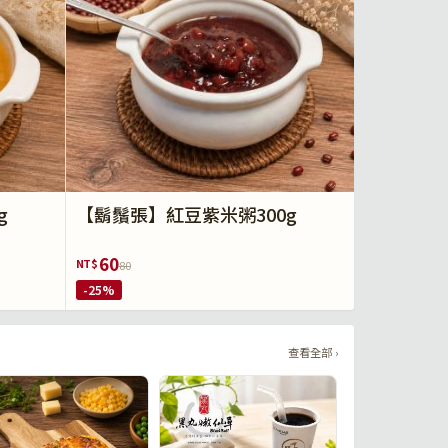
g
【鬍鬚張】紅豆紫米粥300g
60
NT$
80
-25%
查看全部 ›