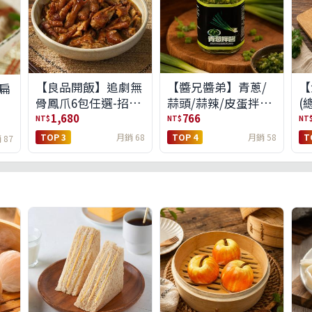
【良品開飯】追劇無
【醬兄醬弟】青蔥/
【
扁
骨鳳爪6包任選-招牌
蒜頭/蒜辣/皮蛋拌醬
(
原味/濃濃蒜香/過癮
4件任選(免運組)
1,680
766
NT$
NT$
NT
麻辣(免運組)
TOP 3
月銷 68
TOP 4
月銷 58
T
 87