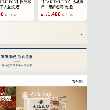
UMI ECO】微波專
【TAKUMI ECO】微波專
不沾盒(免運)
用三層調理鍋(免運)
80
1,480
NT$1,500
NT$
NT$2,000
›
說說開飯 美食故事
每一道菜餚都是一個故事
看全部 ›