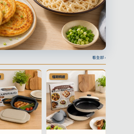
看全部 ›
選
檔期精選