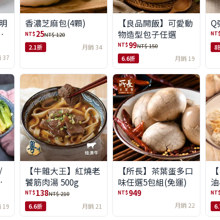
明
【良品開飯】可愛動
Q
香濃芝麻包(4顆)
組
物造型包子任選
25
NT
NT$
NT$ 120
99
NT$
NT$ 150
8
2.1折
月銷 34
 37
6.6折
月銷 19
/
【牛雜大王】紅燒老
【所長】茶葉蛋多口
【
味
饕筋肉湯 500g
味任選5包組(免運)
油
138
949
NT$
NT$
NT
NT$ 210
月銷 22
 19
6.6折
月銷 21
6