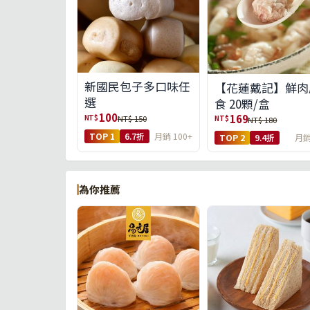
新國民包子多口味任
【花蓮戴記】鮮肉
選
食 20顆/盒
100
169
NT$
NT$ 150
NT$
NT$ 180
TOP 1
6.7折
月銷 100+
TOP 2
9.4折
月銷
為你推薦