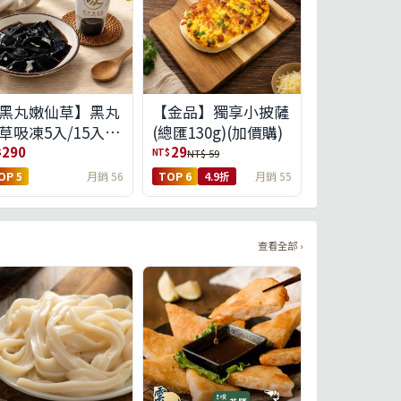
黑丸嫩仙草】黑丸
【金品】獨享小披薩
草吸凍5入/15入
(總匯130g)(加價購)
免運)(預購中8/14出
290
29
$
NT$
NT$ 59
)
OP 5
月銷 56
TOP 6
4.9折
月銷 55
查看全部 ›