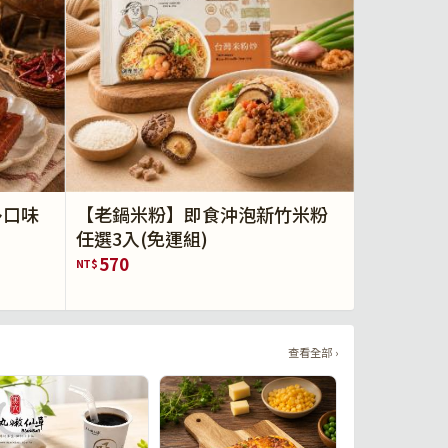
多口味
【老鍋米粉】即食沖泡新竹米粉
任選3入(免運組)
570
NT$
查看全部 ›