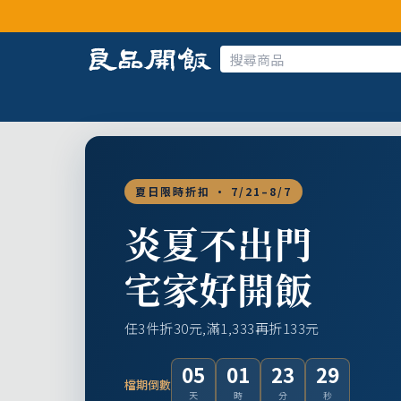
夏日限時折扣 · 7/21–8/7
炎夏不出門
宅家好開飯
任3件折30元,滿1,333再折133元
05
01
23
28
檔期倒數
天
時
分
秒