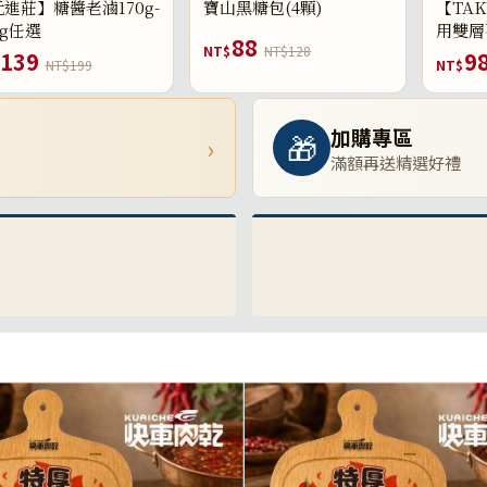
進莊】糖醬老滷170g-
寶山黑糖包(4顆)
【TAK
0g任選
用雙層
88
NT$
NT$128
139
9
NT$199
NT$
加購專區
🎁
›
滿額再送精選好禮