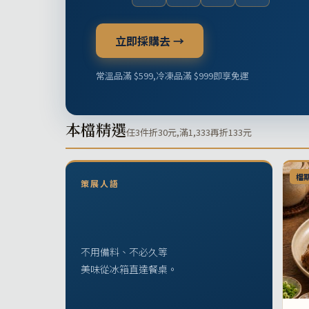
立即採購去 →
常溫品滿 $599,冷凍品滿 $999即享免運
本檔精選
任3件折30元,滿1,333再折133元
檔
策展人語
不用備料、不必久等
美味從冰箱直達餐桌。