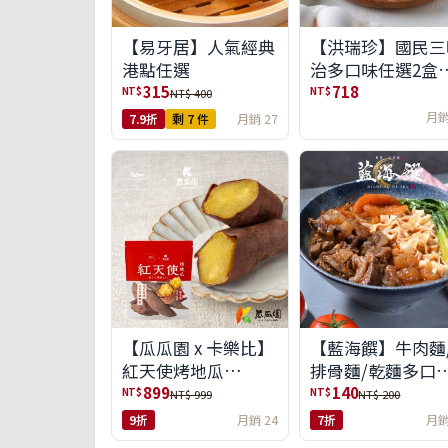
【易牙居】人氣經典
【洪瑞珍】國民三
港點任選
治多口味任選2盒
(6入/盒)(免運)
315
718
NT$
NT$
NT$ 400
月銷
7.9折
剩 7 件
月銷 27
【瓜瓜園 x 卡樂比】
【藍海饌】牛肉麵
紅天使烤地瓜
排骨麵/乾麵多口
350g*10包(免運組)
任選
899
140
NT$
NT$
NT$ 999
NT$ 200
9折
月銷 24
7折
月銷