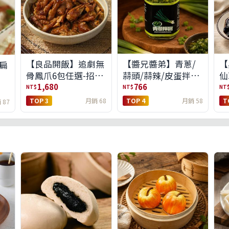
【良品開飯】追劇無
【醬兄醬弟】青蔥/
【
扁
骨鳳爪6包任選-招牌
蒜頭/蒜辣/皮蛋拌醬
仙
原味/濃濃蒜香/過癮
4件任選(免運組)
(
1,680
766
NT$
NT$
NT
麻辣(免運組)
貨
TOP 3
月銷 68
TOP 4
月銷 58
T
 87