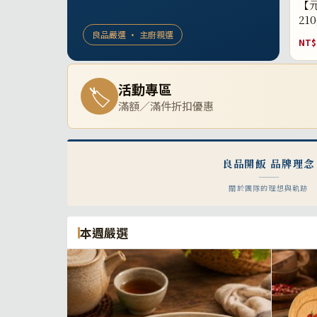
【元
21
良品嚴選 · 主廚親選
NT$
活動專區
🏷
滿額／滿件折扣優惠
良品開飯 品牌理念
關於團隊的理想與軌跡
本週嚴選