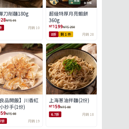
彈刀削麵180g
超級特厚月亮蝦餅
360g
28
$
NT$ 35
199
NT$
NT$ 250
折
月銷 10
8折
剩 1 件
月銷 28
良品開飯】川香紅
上海蔥油拌麵(2份)
小抄手(1份)
59
NT$
NT$ 88
59
$
NT$ 88
6.7折
月銷 18
.7折
月銷 19