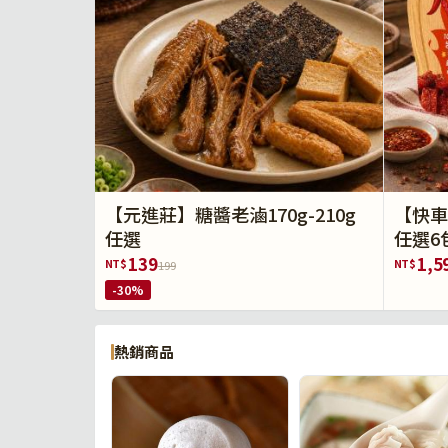
【元進莊】糖醬老滷170g-210g
【快車
任選
任選6
139
1,5
NT$
NT$
199
-30%
熱銷商品