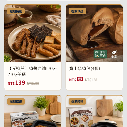
檔期精選
檔期精選
【元進莊】糖醬老滷170g-
寶山黑糖包(4顆)
210g任選
88
NT$
NT$128
139
NT$
NT$199
檔期精選
檔期精選