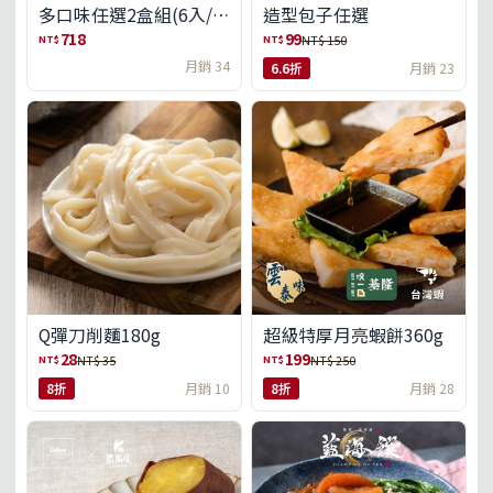
多口味任選2盒組(6入/
造型包子任選
盒)(免運)
718
99
NT$
NT$
NT$ 150
月銷 34
6.6折
月銷 23
Q彈刀削麵180g
超級特厚月亮蝦餅360g
28
199
NT$
NT$
NT$ 35
NT$ 250
8折
月銷 10
8折
月銷 28