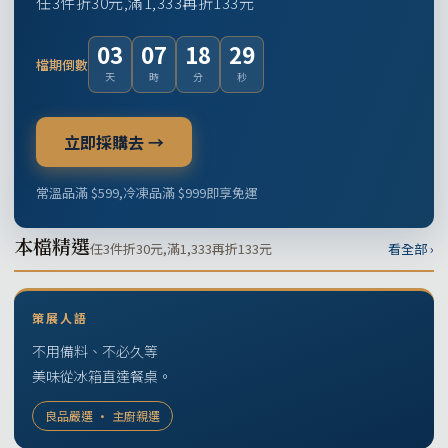
任3件折30元,滿1,333再折133元
03
07
18
28
檔期倒數
天
時
分
秒
立即採購去 →
常溫品滿 $599,冷凍品滿 $999即享免運
本檔精選
任3件折30元,滿1,333再折133元
看全部 ›
策展人語
不用備料、不必久等
美味從冰箱直達餐桌。
良品嚴選 · 主廚親選