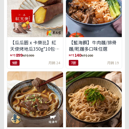
【瓜瓜園 x 卡樂比】紅
【藍海饌】牛肉麵/排骨
天使烤地瓜350g*10包
麵/乾麵多口味任選
(免運組)
899
140
NT$
NT$
NT$ 999
NT$ 200
9折
月銷 24
7折
月銷 19