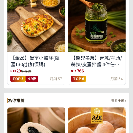
【金品】獨享小披薩(總
【醬兄醬弟】青蔥/蒜頭/
匯130g)(加價購)
蒜辣/皮蛋拌醬 4件任選
(免運組)
29
766
NT$
NT$
NT$ 59
TOP 5
4.9折
月銷 57
TOP 6
月銷 54
為你推薦
查看全部 ›