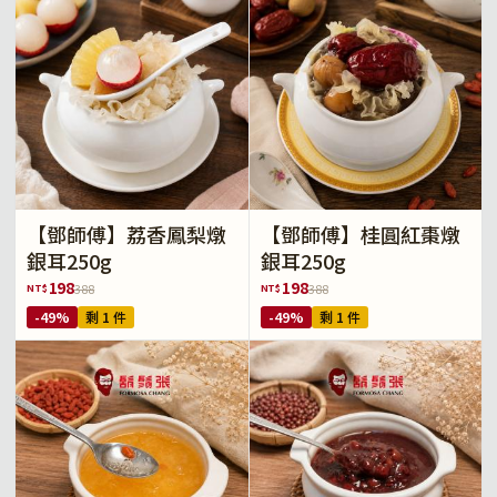
【鄧師傅】荔香鳳梨燉
【鄧師傅】桂圓紅棗燉
銀耳250g
銀耳250g
198
198
NT$
NT$
388
388
-49%
剩 1 件
-49%
剩 1 件