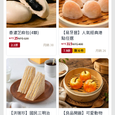
【易牙居】人氣經典港
香濃芝麻包(4顆)
點任選
25
NT$
NT$ 120
315
NT$
NT$ 400
2.1折
月銷 38
7.9折
剩 6 件
月銷 26
【洪瑞珍】國民三明治
【良品開飯】可愛動物