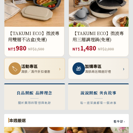
【TAKUMI ECO】微波專
【TAKUMI ECO】微波專
用雙層不沾盒(免運)
用三層調理鍋(免運)
980
1,480
NT$
NT$1,500
NT$
NT$2,000
活動專區
加購專區
🏷
›
🎁
›
滿額／滿件折扣優惠
滿額再送精選好禮
良品開飯 品牌理念
說說開飯 美食故事
關於團隊的理想與軌跡
每一道菜餚都是一個故事
本週嚴選
看全部 ›