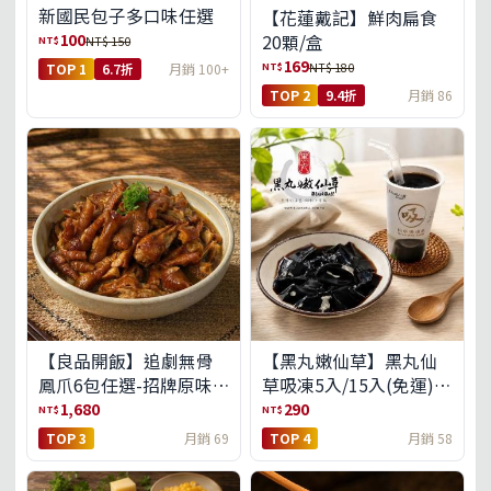
新國民包子多口味任選
【花蓮戴記】鮮肉扁食
100
20顆/盒
NT$
NT$ 150
169
NT$
NT$ 180
TOP 1
6.7折
月銷 100+
TOP 2
9.4折
月銷 86
【良品開飯】追劇無骨
【黑丸嫩仙草】黑丸仙
鳳爪6包任選-招牌原味/
草吸凍5入/15入(免運)
濃濃蒜香/過癮麻辣(免運
(預購中8/14出貨)
1,680
290
NT$
NT$
組)
TOP 3
月銷 69
TOP 4
月銷 58