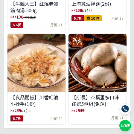
【牛雜大王】紅燒老饕
上海蔥油拌麵(2份)
筋肉湯 500g
59
NT$
NT$ 88
138
NT$
NT$ 210
6.7折
剩 10 件
月銷 18
6.6折
月銷 21
【良品開飯】川香紅油
【所長】茶葉蛋多口味
小抄手(1份)
任選5包組(免運)
59
949
NT$
NT$
NT$ 88
月銷 21
6.7折
月銷 20
LINE