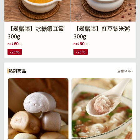
【鬍鬚張】冰糖銀耳露
【鬍鬚張】紅豆紫米粥
300g
300g
60
60
NT$
NT$
80
80
-25%
-25%
熱銷商品
查看全部 ›