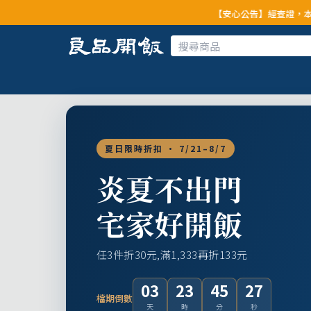
【安心公告】經查證，本公司全品項與上游
夏日限時折扣 · 7/21–8/7
炎夏不出門
宅家好開飯
任3件折30元,滿1,333再折133元
03
23
45
25
檔期倒數
天
時
分
秒