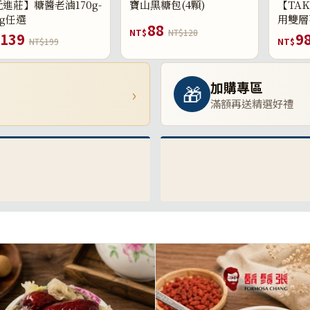
進莊】糖醬老滷170g-
寶山黑糖包(4顆)
【TAK
0g任選
用雙層
88
NT$
NT$128
139
9
NT$199
NT$
加購專區
🎁
›
滿額再送精選好禮