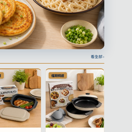
看全部 ›
選
檔期精選