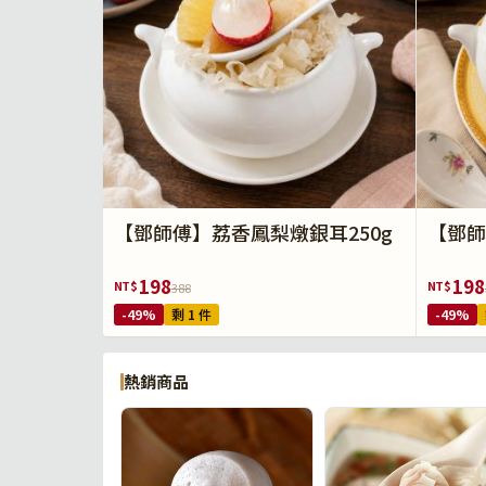
【鄧師傅】荔香鳳梨燉銀耳250g
【鄧師
198
198
NT$
NT$
388
-49%
剩 1 件
-49%
熱銷商品