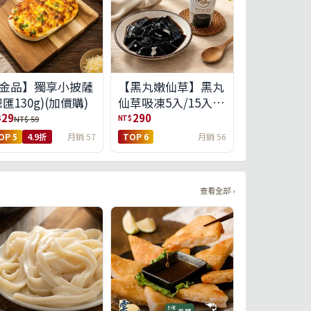
金品】獨享小披薩
【黑丸嫩仙草】黑丸
總匯130g)(加價購)
仙草吸凍5入/15入
(免運)(預購中8/14出
29
290
$
NT$
NT$ 59
貨)
OP 5
4.9折
月銷 57
TOP 6
月銷 56
查看全部 ›