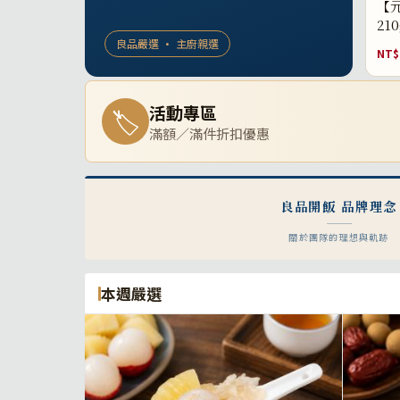
【元
21
良品嚴選 · 主廚親選
NT$
活動專區
🏷
滿額／滿件折扣優惠
良品開飯 品牌理念
關於團隊的理想與軌跡
本週嚴選