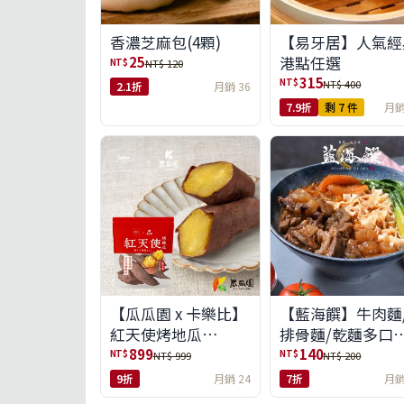
【易牙居】人氣經
香濃芝麻包(4顆)
港點任選
25
NT$
NT$ 120
315
NT$
NT$ 400
2.1折
月銷 36
7.9折
剩 7 件
月銷
【瓜瓜園 x 卡樂比】
【藍海饌】牛肉麵
紅天使烤地瓜
排骨麵/乾麵多口
350g*10包(免運組)
任選
899
140
NT$
NT$
NT$ 999
NT$ 200
9折
月銷 24
7折
月銷