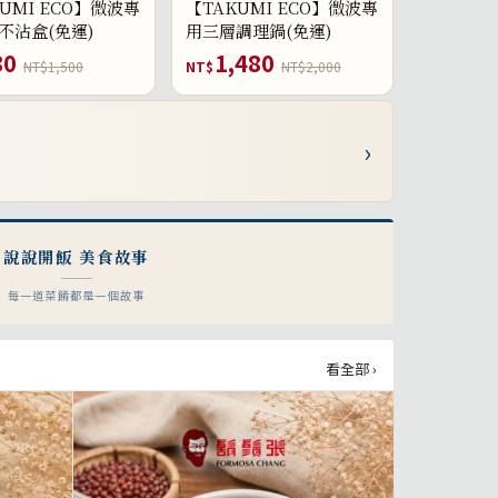
UMI ECO】微波專
【TAKUMI ECO】微波專
不沾盒(免運)
用三層調理鍋(免運)
80
1,480
NT$1,500
NT$
NT$2,000
›
說說開飯 美食故事
每一道菜餚都是一個故事
看全部 ›