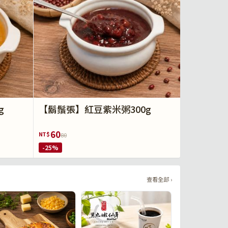
g
【鬍鬚張】紅豆紫米粥300g
60
NT$
80
-25%
查看全部 ›