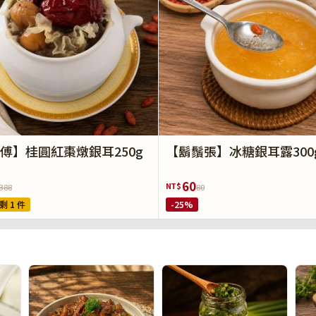
傅】桂圓紅棗燉銀耳250g
【鬍鬚張】冰糖銀耳露300
60
NT$
388
80
剩 1 件
-25%