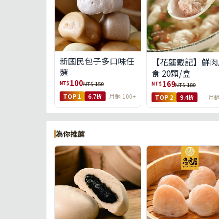
新國民包子多口味任
【花蓮戴記】鮮肉
選
食 20顆/盒
100
169
NT$
NT$ 150
NT$
NT$ 180
TOP 1
6.7折
月銷 100+
TOP 2
9.4折
月銷
為你推薦