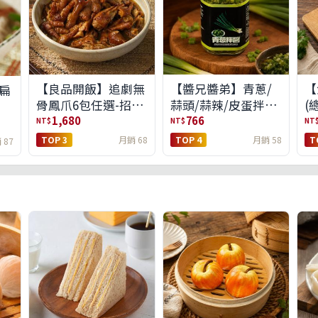
【良品開飯】追劇無
【醬兄醬弟】青蔥/
【
扁
骨鳳爪6包任選-招牌
蒜頭/蒜辣/皮蛋拌醬
(
原味/濃濃蒜香/過癮
4件任選(免運組)
1,680
766
NT$
NT$
NT
麻辣(免運組)
TOP 3
月銷 68
TOP 4
月銷 58
T
 87