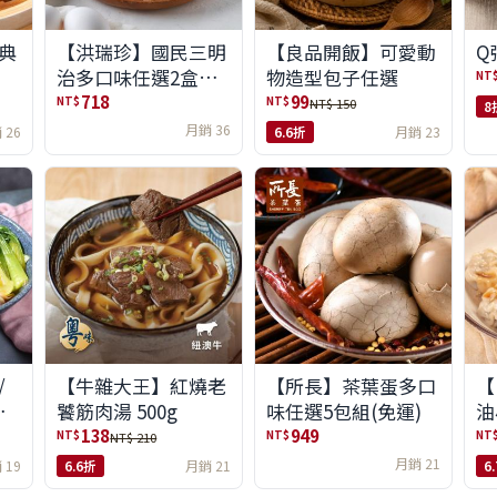
典
【洪瑞珍】國民三明
【良品開飯】可愛動
Q
治多口味任選2盒組
物造型包子任選
NT
(6入/盒)(免運)
718
99
NT$
NT$
NT$ 150
8
月銷 36
 26
6.6折
月銷 23
/
【牛雜大王】紅燒老
【所長】茶葉蛋多口
【
味
饕筋肉湯 500g
味任選5包組(免運)
油
138
949
NT$
NT$
NT
NT$ 210
月銷 21
 19
6.6折
月銷 21
6