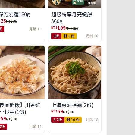
彈刀削麵180g
超級特厚月亮蝦餅
360g
28
$
NT$ 35
199
NT$
NT$ 250
折
月銷 10
8折
剩 1 件
月銷 28
良品開飯】川香紅
上海蔥油拌麵(2份)
小抄手(1份)
59
NT$
NT$ 88
59
$
NT$ 88
6.7折
剩 10 件
月銷 18
.7折
月銷 19