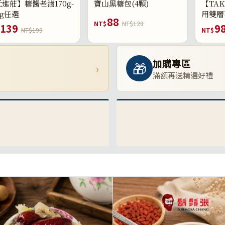
進莊】糖醬老滷170g-
寶山黑糖包(4顆)
【TAK
0g任選
用雙層
88
NT$
NT$128
139
9
NT$199
NT$
加購專區
🎁
›
滿額再送精選好禮