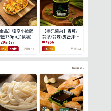
金品】獨享小披薩
【醬兄醬弟】青蔥/
總匯130g)(加價購)
蒜頭/蒜辣/皮蛋拌醬
4件任選(免運組)
29
766
$
NT$
NT$ 59
OP 5
4.9折
月銷 57
TOP 6
月銷 54
查看全部 ›