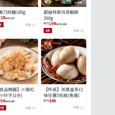
彈刀削麵180g
超級特厚月亮蝦餅
360g
28
$
NT$ 35
199
NT$
NT$ 250
折
月銷 10
8折
月銷 28
良品開飯】川香紅
【所長】茶葉蛋多口
小抄手(1份)
味任選5包組(免運)
59
949
$
NT$
NT$ 88
月銷 21
.7折
月銷 20