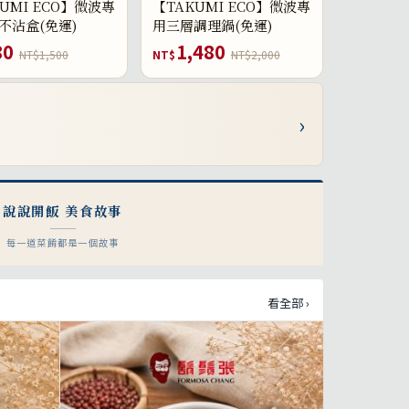
UMI ECO】微波專
【TAKUMI ECO】微波專
不沾盒(免運)
用三層調理鍋(免運)
80
1,480
NT$1,500
NT$
NT$2,000
›
說說開飯 美食故事
每一道菜餚都是一個故事
看全部 ›