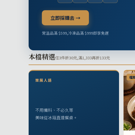
立即採購去 →
常溫品滿 $599,冷凍品滿 $999即享免運
本檔精選
任3件折30元,滿1,333再折133元
檔
策展人語
不用備料、不必久等
美味從冰箱直達餐桌。