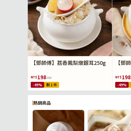
【鄧師傅】荔香鳳梨燉銀耳250g
【鄧師
198
198
NT$
NT$
388
-49%
剩 1 件
-49%
熱銷商品