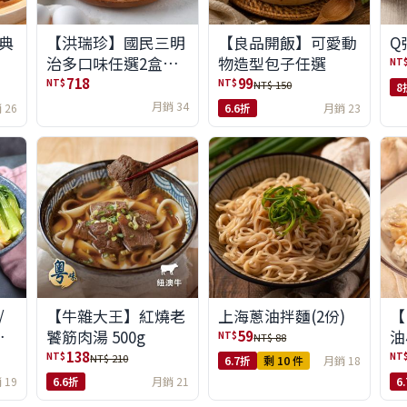
典
【洪瑞珍】國民三明
【良品開飯】可愛動
Q
治多口味任選2盒組
物造型包子任選
NT
(6入/盒)(免運)
718
99
NT$
NT$
NT$ 150
8
月銷 34
 26
6.6折
月銷 23
/
【牛雜大王】紅燒老
上海蔥油拌麵(2份)
【
味
饕筋肉湯 500g
油
59
NT$
NT$ 88
138
NT$
NT
NT$ 210
6.7折
剩 10 件
月銷 18
 19
6.6折
月銷 21
6