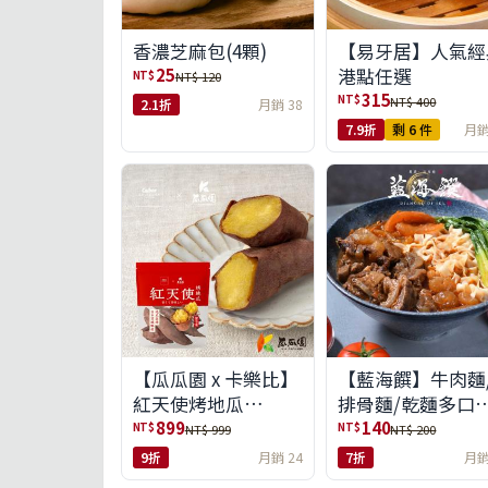
【易牙居】人氣經
香濃芝麻包(4顆)
港點任選
25
NT$
NT$ 120
315
NT$
NT$ 400
2.1折
月銷 38
7.9折
剩 6 件
月銷
【瓜瓜園 x 卡樂比】
【藍海饌】牛肉麵
紅天使烤地瓜
排骨麵/乾麵多口
350g*10包(免運組)
任選
899
140
NT$
NT$
NT$ 999
NT$ 200
9折
月銷 24
7折
月銷