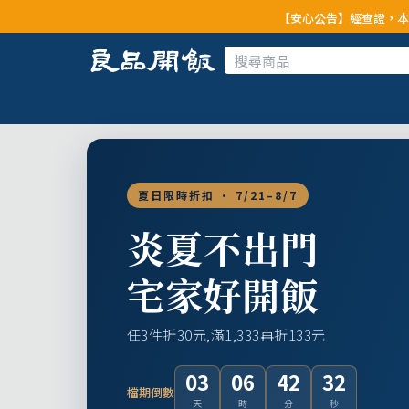
【安心公告】經查證，本公司全品項與上游
夏日限時折扣 · 7/21–8/7
炎夏不出門
宅家好開飯
任3件折30元,滿1,333再折133元
03
06
42
30
檔期倒數
天
時
分
秒