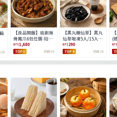
【良品開飯】追劇無
【黑丸嫩仙草】黑丸
【
扁
骨鳳爪6包任選-招牌
仙草吸凍5入/15入
(
原味/濃濃蒜香/過癮
(免運)(預購中8/14出
1,680
290
NT$
NT$
NT
麻辣(免運組)
貨)
TOP 3
月銷 69
TOP 4
月銷 58
T
 86