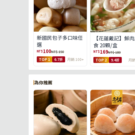
新國民包子多口味任
【花蓮戴記】鮮肉
選
食 20顆/盒
100
169
NT$
NT$ 150
NT$
NT$ 180
TOP 1
6.7折
月銷 100+
TOP 2
9.4折
月銷
為你推薦