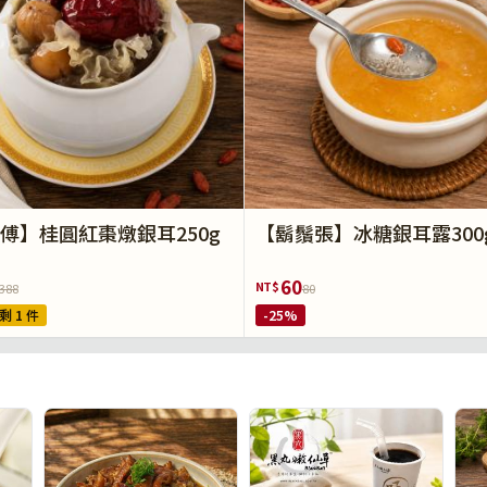
傅】桂圓紅棗燉銀耳250g
【鬍鬚張】冰糖銀耳露300
60
NT$
388
80
剩 1 件
-25%