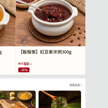
g
【鬍鬚張】紅豆紫米粥300g
60
NT$
80
-25%
查看全部 ›