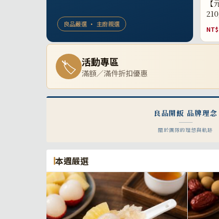
【元
21
良品嚴選 · 主廚親選
NT$
活動專區
🏷
滿額／滿件折扣優惠
良品開飯 品牌理念
關於團隊的理想與軌跡
本週嚴選