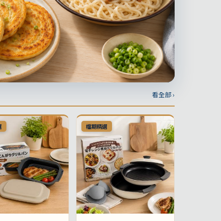
看全部 ›
選
檔期精選