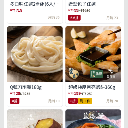
多口味任選2盒組(6入/
造型包子任選
盒)(免運)
718
99
NT$
NT$
NT$ 150
月銷 36
6.6折
月銷 23
Q彈刀削麵180g
超級特厚月亮蝦餅360g
28
199
NT$
NT$
NT$ 35
NT$ 250
8折
月銷 10
8折
剩 1 件
月銷 28