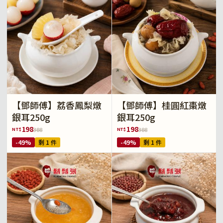
【鄧師傅】荔香鳳梨燉
【鄧師傅】桂圓紅棗燉
銀耳250g
銀耳250g
198
198
NT$
NT$
388
388
-49%
剩 1 件
-49%
剩 1 件