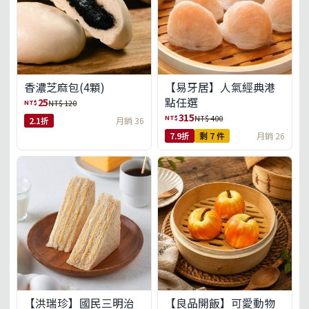
【易牙居】人氣經典港
香濃芝麻包(4顆)
點任選
25
NT$
NT$ 120
315
NT$
NT$ 400
2.1折
月銷 36
7.9折
剩 7 件
月銷 26
【洪瑞珍】國民三明治
【良品開飯】可愛動物