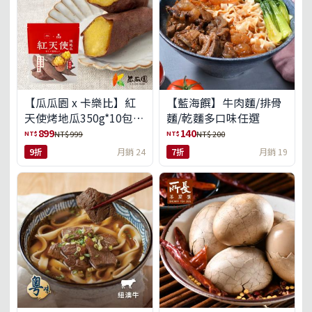
【瓜瓜園 x 卡樂比】紅
【藍海饌】牛肉麵/排骨
天使烤地瓜350g*10包
麵/乾麵多口味任選
(免運組)
899
140
NT$
NT$
NT$ 999
NT$ 200
9折
月銷 24
7折
月銷 19