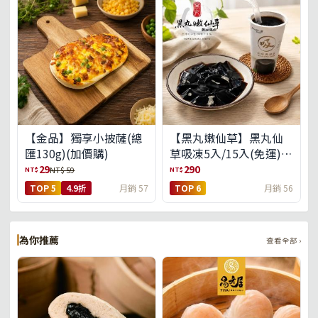
【金品】獨享小披薩(總
【黑丸嫩仙草】黑丸仙
匯130g)(加價購)
草吸凍5入/15入(免運)
(預購中8/14出貨)
29
290
NT$
NT$
NT$ 59
TOP 5
4.9折
月銷 57
TOP 6
月銷 56
為你推薦
查看全部 ›