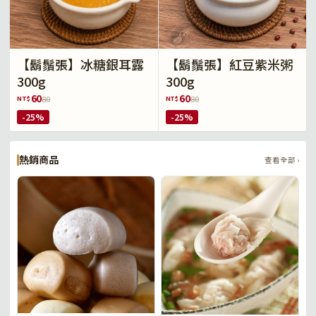
【鬍鬚張】冰糖銀耳露
【鬍鬚張】紅豆紫米粥
300g
300g
60
60
NT$
NT$
80
80
-25%
-25%
熱銷商品
查看全部 ›