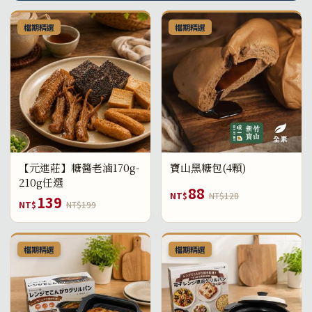
檔期精選
檔期精選
【元進莊】糖醬老滷170g-
寶山黑糖包(4顆)
210g任選
88
NT$
NT$128
139
NT$
NT$199
檔期精選
檔期精選