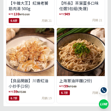
【牛雜大王】紅燒老饕
【所長】茶葉蛋多口味
筋肉湯 500g
任選5包組(免運)
138
949
NT$
NT$
NT$ 210
月銷 21
6.6折
月銷 21
【良品開飯】川香紅油
上海蔥油拌麵(2份)
小抄手(1份)
59
NT$
NT$ 88
59
NT$
NT$ 88
6.7折
月銷 18
6.7折
月銷 19
LINE