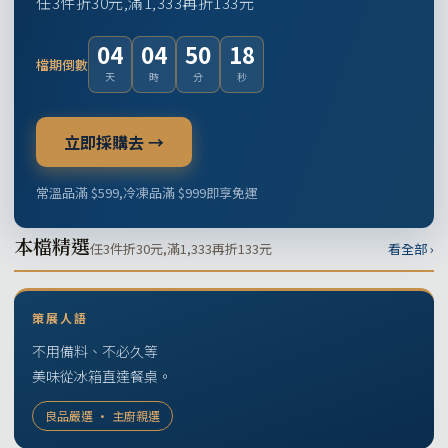
任3件折30元,滿1,333再折133元
04
04
50
17
檔期倒數
天
時
分
秒
立即採購去 →
常溫品滿 $599,冷凍品滿 $999即享免運
本檔精選
任3件折30元,滿1,333再折133元
看全部 ›
策展人語
不用備料、不必久等
美味從冰箱直達餐桌。
良品嚴選 · 主廚親選