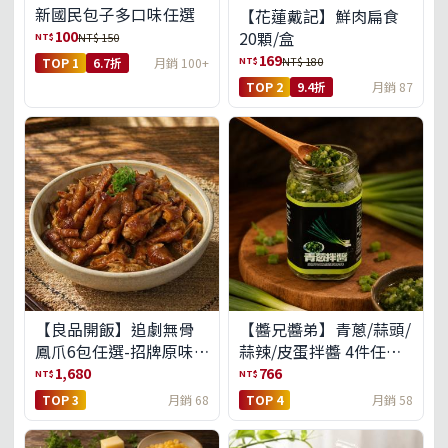
新國民包子多口味任選
【花蓮戴記】鮮肉扁食
100
20顆/盒
NT$
NT$ 150
169
NT$
NT$ 180
TOP 1
6.7折
月銷 100+
TOP 2
9.4折
月銷 87
【良品開飯】追劇無骨
【醬兄醬弟】青蔥/蒜頭/
鳳爪6包任選-招牌原味/
蒜辣/皮蛋拌醬 4件任選
濃濃蒜香/過癮麻辣(免運
(免運組)
1,680
766
NT$
NT$
組)
TOP 3
月銷 68
TOP 4
月銷 58