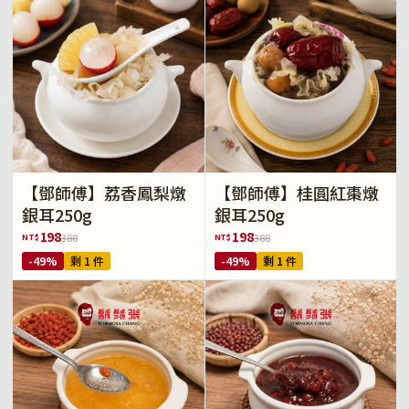
【鄧師傅】荔香鳳梨燉
【鄧師傅】桂圓紅棗燉
銀耳250g
銀耳250g
198
198
NT$
NT$
388
388
-49%
剩 1 件
-49%
剩 1 件