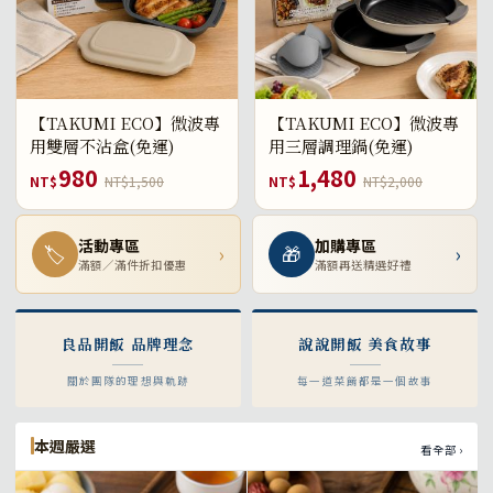
【TAKUMI ECO】微波專
【TAKUMI ECO】微波專
用雙層不沾盒(免運)
用三層調理鍋(免運)
980
1,480
NT$
NT$1,500
NT$
NT$2,000
活動專區
加購專區
🏷
›
🎁
›
滿額／滿件折扣優惠
滿額再送精選好禮
良品開飯 品牌理念
說說開飯 美食故事
關於團隊的理想與軌跡
每一道菜餚都是一個故事
本週嚴選
看全部 ›