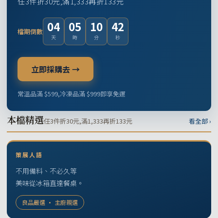
任3件折30元,滿1,333再折133元
04
05
10
41
檔期倒數
天
時
分
秒
立即採購去 →
常溫品滿 $599,冷凍品滿 $999即享免運
本檔精選
任3件折30元,滿1,333再折133元
看全部 ›
策展人語
不用備料、不必久等
美味從冰箱直達餐桌。
良品嚴選 · 主廚親選