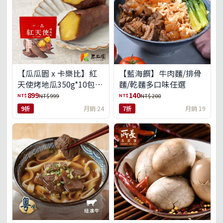
【瓜瓜園 x 卡樂比】紅
【藍海饌】牛肉麵/排骨
天使烤地瓜350g*10包
麵/乾麵多口味任選
(免運組)
899
140
NT$
NT$
NT$ 999
NT$ 200
9折
月銷 24
7折
月銷 19