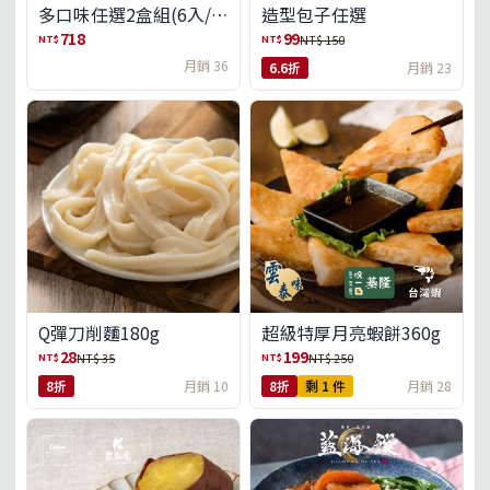
多口味任選2盒組(6入/
造型包子任選
盒)(免運)
718
99
NT$
NT$
NT$ 150
月銷 36
6.6折
月銷 23
Q彈刀削麵180g
超級特厚月亮蝦餅360g
28
199
NT$
NT$
NT$ 35
NT$ 250
8折
月銷 10
8折
剩 1 件
月銷 28