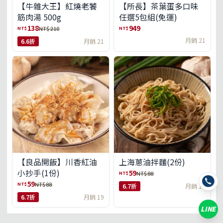
【牛雜大王】紅燒老饕
【所長】茶葉蛋多口味
筋肉湯 500g
任選5包組(免運)
138
949
NT$
NT$
NT$ 210
月銷 21
6.6折
月銷 21
【良品開飯】川香紅油
上海蔥油拌麵(2份)
小抄手(1份)
59
NT$
NT$ 88
59
NT$
NT$ 88
6.7折
月銷 18
6.7折
月銷 19
LINE