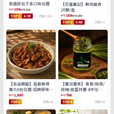
新國民包子多口味任選
【花蓮戴記】鮮肉扁食
100
20顆/盒
NT$
NT$ 150
169
NT$
NT$ 180
TOP 1
6.7折
月銷 100+
TOP 2
9.4折
月銷 87
【良品開飯】追劇無骨
【醬兄醬弟】青蔥/蒜頭/
鳳爪6包任選-招牌原味/
蒜辣/皮蛋拌醬 4件任選
濃濃蒜香/過癮麻辣(免運
(免運組)
1,680
766
NT$
NT$
組)
TOP 3
月銷 68
TOP 4
月銷 58