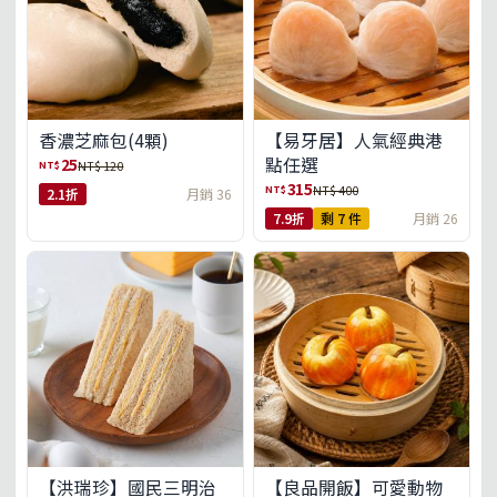
【易牙居】人氣經典港
香濃芝麻包(4顆)
點任選
25
NT$
NT$ 120
315
NT$
NT$ 400
2.1折
月銷 36
7.9折
剩 7 件
月銷 26
【洪瑞珍】國民三明治
【良品開飯】可愛動物