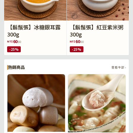
【鬍鬚張】冰糖銀耳露
【鬍鬚張】紅豆紫米粥
300g
300g
60
60
NT$
NT$
80
80
-25%
-25%
熱銷商品
查看全部 ›