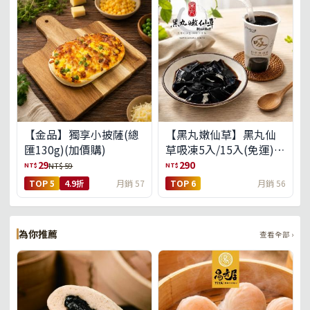
【金品】獨享小披薩(總
【黑丸嫩仙草】黑丸仙
匯130g)(加價購)
草吸凍5入/15入(免運)
(預購中8/14出貨)
29
290
NT$
NT$
NT$ 59
TOP 5
4.9折
月銷 57
TOP 6
月銷 56
為你推薦
查看全部 ›