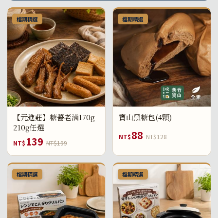
檔期精選
檔期精選
【元進莊】糖醬老滷170g-
寶山黑糖包(4顆)
210g任選
88
NT$
NT$128
139
NT$
NT$199
檔期精選
檔期精選