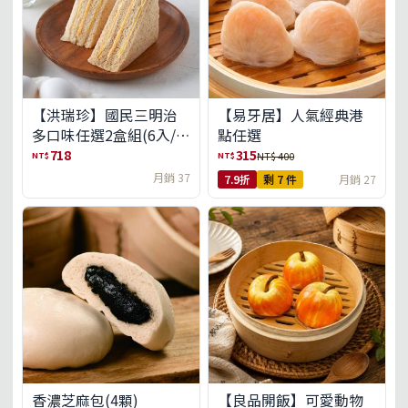
【洪瑞珍】國民三明治
【易牙居】人氣經典港
多口味任選2盒組(6入/
點任選
盒)(免運)
718
315
NT$
NT$
NT$ 400
月銷 37
7.9折
剩 7 件
月銷 27
【良品開飯】可愛動物
香濃芝麻包(4顆)