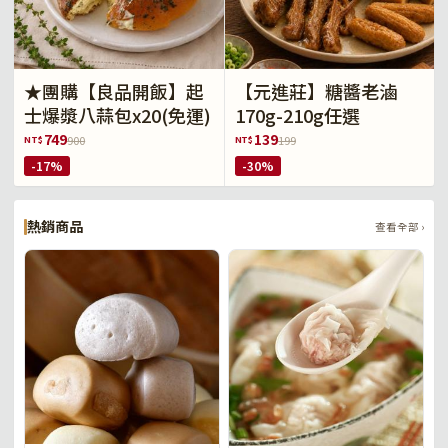
★團購【良品開飯】起
【元進莊】糖醬老滷
士爆漿八蒜包x20(免運)
170g-210g任選
749
139
NT$
NT$
900
199
-17%
-30%
熱銷商品
查看全部 ›