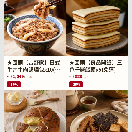
★團購【吉野家】日式
★團購【良品開飯】三
牛丼牛肉調理包x10(免
色千層饅頭x5(免運)
運)
1,049
888
NT$
NT$
1,250
1,250
-16%
-29%