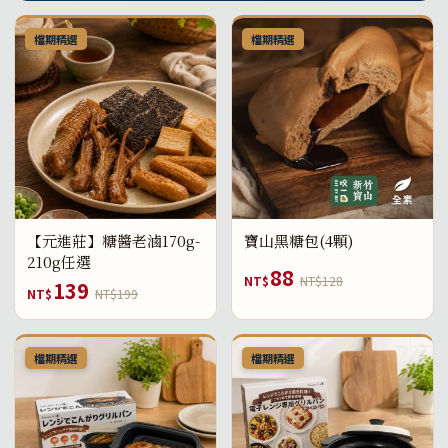
檔期精選
檔期精選
【元進莊】糖醬老滷170g-
寶山黑糖包(4顆)
210g任選
88
NT$
NT$128
139
NT$
NT$199
檔期精選
檔期精選