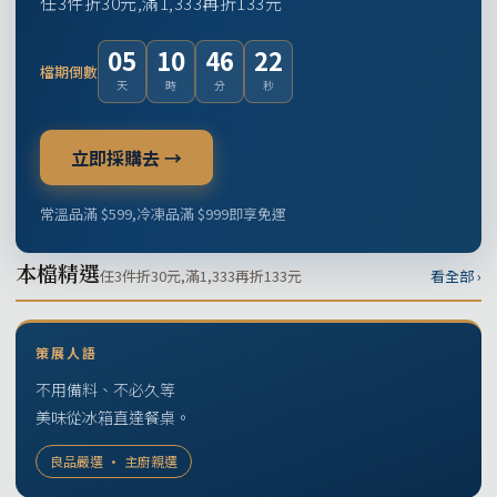
任3件折30元,滿1,333再折133元
05
10
46
21
檔期倒數
天
時
分
秒
立即採購去 →
常溫品滿 $599,冷凍品滿 $999即享免運
本檔精選
任3件折30元,滿1,333再折133元
看全部 ›
策展人語
不用備料、不必久等
美味從冰箱直達餐桌。
良品嚴選 · 主廚親選