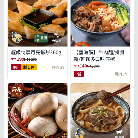
超級特厚月亮蝦餅360g
【藍海饌】牛肉麵/排骨
麵/乾麵多口味任選
199
NT$
NT$ 250
140
NT$
NT$ 200
8折
剩 1 件
月銷 28
7折
月銷 19