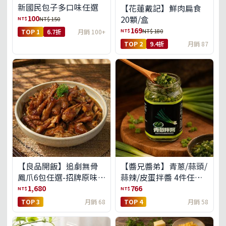
新國民包子多口味任選
【花蓮戴記】鮮肉扁食
100
20顆/盒
NT$
NT$ 150
169
NT$
NT$ 180
TOP 1
6.7折
月銷 100+
TOP 2
9.4折
月銷 87
【良品開飯】追劇無骨
【醬兄醬弟】青蔥/蒜頭/
鳳爪6包任選-招牌原味/
蒜辣/皮蛋拌醬 4件任選
濃濃蒜香/過癮麻辣(免運
(免運組)
1,680
766
NT$
NT$
組)
TOP 3
月銷 68
TOP 4
月銷 58