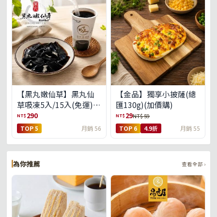
【黑丸嫩仙草】黑丸仙
【金品】獨享小披薩(總
草吸凍5入/15入(免運)
匯130g)(加價購)
(預購中8/14出貨)
290
29
NT$
NT$
NT$ 59
TOP 5
月銷 56
TOP 6
4.9折
月銷 55
為你推薦
查看全部 ›