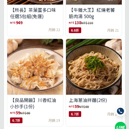
【所長】茶葉蛋多口味
【牛雜大王】紅燒老饕
任選5包組(免運)
筋肉湯 500g
949
138
NT$
NT$
NT$ 210
月銷 22
6.6折
月銷 21
【良品開飯】川香紅油
上海蔥油拌麵(2份)
小抄手(1份)
59
NT$
NT$ 88
59
NT$
NT$ 88
6.7折
月銷 18
6.7折
月銷 19
LINE