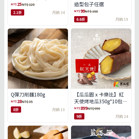
造型包子任選
25
NT$
NT$ 120
99
NT$
NT$ 150
2.1折
月銷 34
6.6折
月銷 19
Q彈刀削麵180g
【瓜瓜園 x 卡樂比】紅
天使烤地瓜350g*10包
28
NT$
NT$ 35
(免運組)
899
NT$
NT$ 999
8折
月銷 10
9折
月銷 24