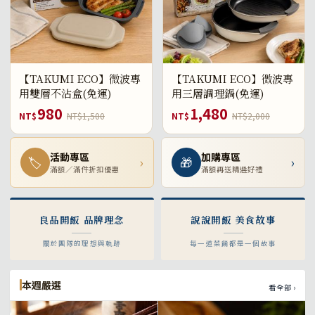
【TAKUMI ECO】微波專
【TAKUMI ECO】微波專
用雙層不沾盒(免運)
用三層調理鍋(免運)
980
1,480
NT$
NT$1,500
NT$
NT$2,000
活動專區
加購專區
🏷
›
🎁
›
滿額／滿件折扣優惠
滿額再送精選好禮
良品開飯 品牌理念
說說開飯 美食故事
關於團隊的理想與軌跡
每一道菜餚都是一個故事
本週嚴選
看全部 ›