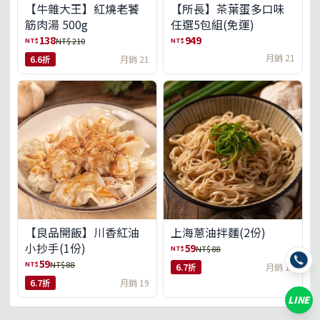
【牛雜大王】紅燒老饕
【所長】茶葉蛋多口味
筋肉湯 500g
任選5包組(免運)
138
949
NT$
NT$
NT$ 210
月銷 21
6.6折
月銷 21
【良品開飯】川香紅油
上海蔥油拌麵(2份)
小抄手(1份)
59
NT$
NT$ 88
59
NT$
NT$ 88
6.7折
月銷 18
6.7折
月銷 19
LINE