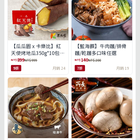
【瓜瓜園 x 卡樂比】紅
【藍海饌】牛肉麵/排骨
天使烤地瓜350g*10包
麵/乾麵多口味任選
(免運組)
899
140
NT$
NT$
NT$ 999
NT$ 200
9折
月銷 24
7折
月銷 19