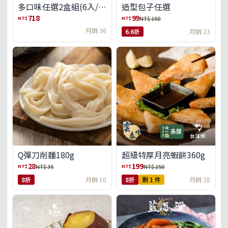
多口味任選2盒組(6入/
造型包子任選
盒)(免運)
718
99
NT$
NT$
NT$ 150
月銷 36
6.6折
月銷 23
Q彈刀削麵180g
超級特厚月亮蝦餅360g
28
199
NT$
NT$
NT$ 35
NT$ 250
8折
月銷 10
8折
剩 1 件
月銷 28