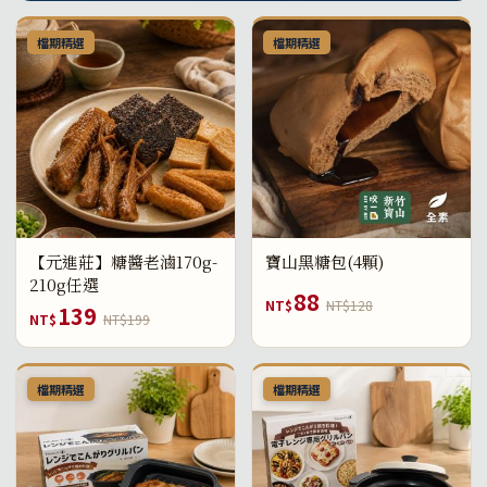
檔期精選
檔期精選
【元進莊】糖醬老滷170g-
寶山黑糖包(4顆)
210g任選
88
NT$
NT$128
139
NT$
NT$199
檔期精選
檔期精選