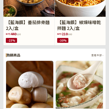
【藍海饌】番茄排骨麵
【藍海饌】椒燥味噌乾
2入/盒
拌麵 2入/盒
440
210
NT$
NT$
520
300
-15%
-30%
熱銷商品
查看全部 ›