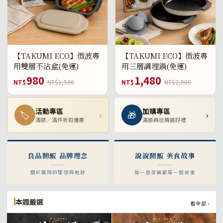
【TAKUMI ECO】微波專
【TAKUMI ECO】微波專
用雙層不沾盒(免運)
用三層調理鍋(免運)
980
1,480
NT$
NT$1,500
NT$
NT$2,000
活動專區
加購專區
🏷
›
🎁
›
滿額／滿件折扣優惠
滿額再送精選好禮
良品開飯 品牌理念
說說開飯 美食故事
關於團隊的理想與軌跡
每一道菜餚都是一個故事
本週嚴選
看全部 ›