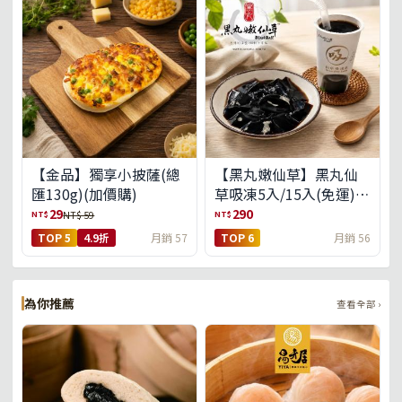
【金品】獨享小披薩(總
【黑丸嫩仙草】黑丸仙
匯130g)(加價購)
草吸凍5入/15入(免運)
(預購中8/14出貨)
29
290
NT$
NT$
NT$ 59
TOP 5
4.9折
月銷 57
TOP 6
月銷 56
為你推薦
查看全部 ›