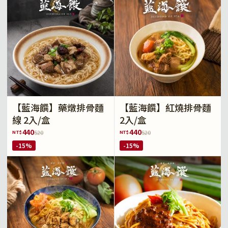
【藍海饌】藥燉排骨麵
【藍海饌】紅燒排骨麵
線 2入/盒
2入/盒
440
440
NT$
NT$
520
520
-15%
-15%