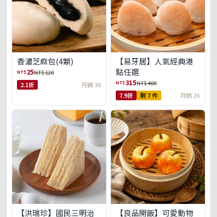
【易牙居】人氣經典港
香濃芝麻包(4顆)
點任選
25
NT$
NT$ 120
315
NT$
NT$ 400
2.1折
月銷 36
7.9折
剩 7 件
月銷 26
【洪瑞珍】國民三明治
【良品開飯】可愛動物