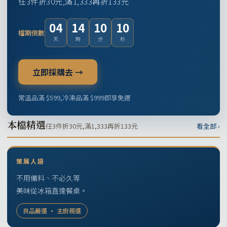
任3件折30元,滿1,333再折133元
04
14
10
09
檔期倒數
天
時
分
秒
立即採購去 →
常溫品滿 $599,冷凍品滿 $999即享免運
本檔精選
任3件折30元,滿1,333再折133元
看全部 ›
策展人語
不用備料、不必久等
美味從冰箱直達餐桌。
良品嚴選 · 主廚親選