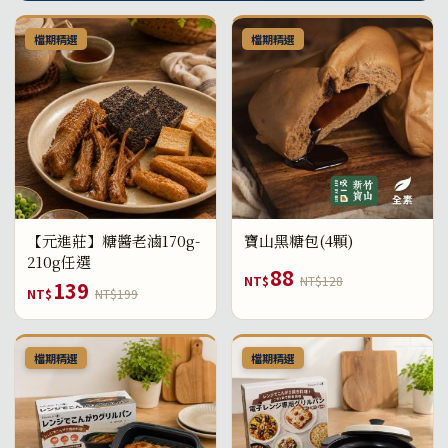
檔期精選
檔期精選
【元進莊】糖醬老滷170g-
寶山黑糖包(4顆)
210g任選
88
NT$
NT$128
139
NT$
NT$199
檔期精選
檔期精選