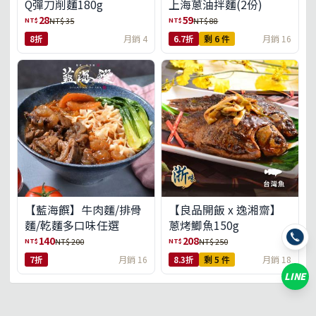
Q彈刀削麵180g
上海蔥油拌麵(2份)
28
59
NT$
NT$
NT$ 35
NT$ 88
8折
月銷 4
6.7折
剩 6 件
月銷 16
【藍海饌】牛肉麵/排骨
【良品開飯 x 逸湘齋】
麵/乾麵多口味任選
蔥烤鯽魚150g
140
208
NT$
NT$
NT$ 200
NT$ 250
7折
月銷 16
8.3折
剩 5 件
月銷 18
LINE