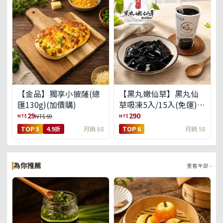
【金品】獨享小披薩(總
【黑丸嫩仙草】黑丸仙
匯130g)(加價購)
草吸凍5入/15入(免運)
(預購中8/14出貨)
29
290
NT$
NT$
NT$ 59
TOP 5
4.9折
月銷 68
TOP 6
月銷 58
為你推薦
查看全部 ›