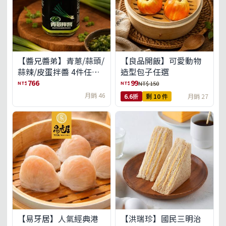
【醬兄醬弟】青蔥/蒜頭/
【良品開飯】可愛動物
蒜辣/皮蛋拌醬 4件任選
造型包子任選
(免運組)
766
99
NT$
NT$
NT$ 150
月銷 46
6.6折
剩 10 件
月銷 27
【易牙居】人氣經典港
【洪瑞珍】國民三明治