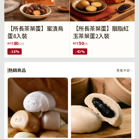
【所長茶葉蛋】蜜漬鳥
【所長茶葉蛋】胭脂紅
蛋8入裝
玉茶葉蛋2入裝
80
50
NT$
NT$
129
88
-38%
-43%
熱銷商品
查看全部 ›