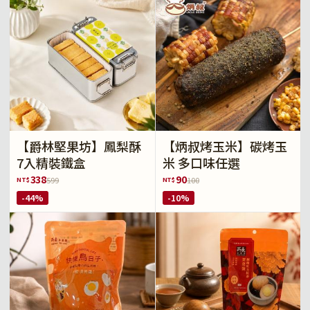
【爵林堅果坊】鳳梨酥
【炳叔烤玉米】碳烤玉
7入精裝鐵盒
米 多口味任選
338
90
NT$
NT$
599
100
-44%
-10%