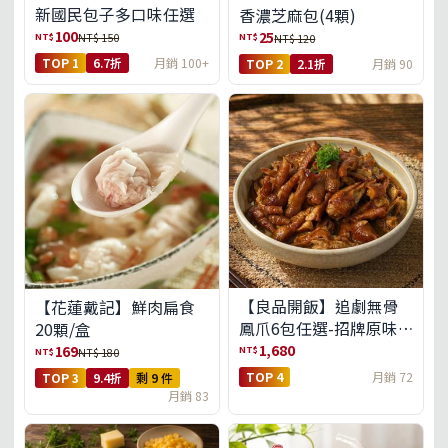
新國民包子多口味任選
香濃芝麻包(4顆)
100
25
NT$
NT$
NT$ 150
NT$ 120
TOP 1
6.7折
月銷 100+
TOP 2
2.1折
月銷 90
【良品開飯】追劇無骨
【花蓮戴記】鮮肉扁食
鳳爪6包任選-招牌原味/
20顆/盒
濃濃蒜香/過癮麻辣(免運
1,680
169
NT$
NT$
NT$ 180
組)
TOP 4
月銷 72
TOP 3
9.4折
剩 9 件
月銷 83