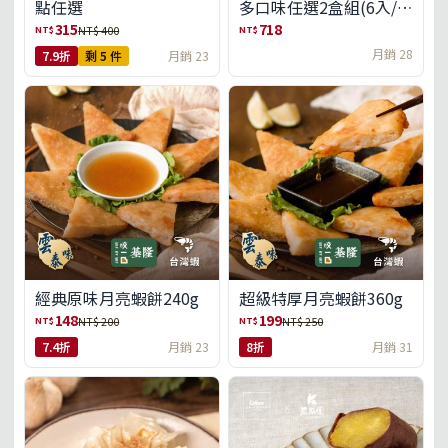
點任選
多口味任選2盒組(6入/
盒)(免運)
315
718
NT$
NT$
NT$ 400
月銷 28
7.9折
剩 5 件
月銷 23
經典原味月亮蝦餅240g
超級特厚月亮蝦餅360g
148
199
NT$
NT$
NT$ 200
NT$ 250
7.4折
月銷 23
8折
月銷 31