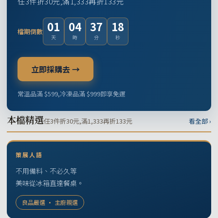
任3件折30元,滿1,333再折133元
01
04
37
17
檔期倒數
天
時
分
秒
立即採購去 →
常溫品滿 $599,冷凍品滿 $999即享免運
本檔精選
任3件折30元,滿1,333再折133元
看全部 ›
策展人語
不用備料、不必久等
美味從冰箱直達餐桌。
良品嚴選 · 主廚親選