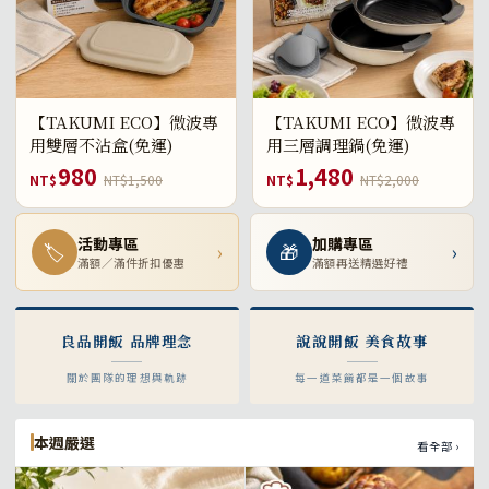
【TAKUMI ECO】微波專
【TAKUMI ECO】微波專
用雙層不沾盒(免運)
用三層調理鍋(免運)
980
1,480
NT$
NT$1,500
NT$
NT$2,000
活動專區
加購專區
🏷
›
🎁
›
滿額／滿件折扣優惠
滿額再送精選好禮
良品開飯 品牌理念
說說開飯 美食故事
關於團隊的理想與軌跡
每一道菜餚都是一個故事
本週嚴選
看全部 ›