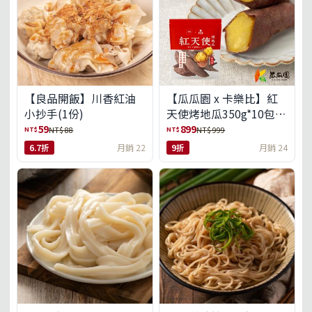
【良品開飯】川香紅油
【瓜瓜園 x 卡樂比】紅
小抄手(1份)
天使烤地瓜350g*10包
(免運組)
59
899
NT$
NT$
NT$ 88
NT$ 999
6.7折
月銷 22
9折
月銷 24