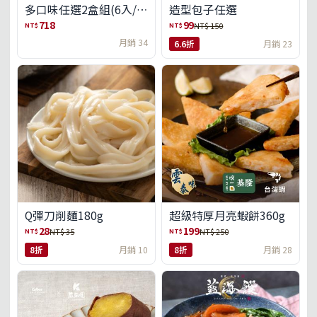
多口味任選2盒組(6入/
造型包子任選
盒)(免運)
718
99
NT$
NT$
NT$ 150
月銷 34
6.6折
月銷 23
Q彈刀削麵180g
超級特厚月亮蝦餅360g
28
199
NT$
NT$
NT$ 35
NT$ 250
8折
月銷 10
8折
月銷 28