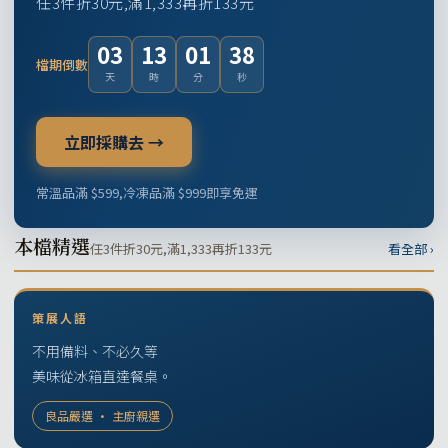
任3件折30元,滿1,333再折133元
03
13
01
37
檔期倒數
天
時
分
秒
立即採購去 →
常溫品滿 $599,冷凍品滿 $999即享免運
本檔精選
任3件折30元,滿1,333再折133元
看全部 ›
策展人語
不用備料、不必久等
美味從冰箱直達餐桌。
良品嚴選 · 主廚親選