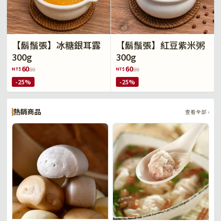
【鬍鬚張】冰糖銀耳露
【鬍鬚張】紅豆紫米粥
300g
300g
60
60
NT$
NT$
80
80
-25%
-25%
熱銷商品
查看全部 ›