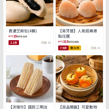
【易牙居】人氣經典港
香濃芝麻包(4顆)
點任選
25
NT$
NT$ 120
315
NT$
NT$ 400
2.1折
月銷 38
7.9折
剩 6 件
月銷 26
【洪瑞珍】國民三明治
【良品開飯】可愛動物