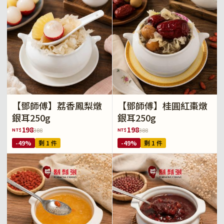
【鄧師傅】荔香鳳梨燉
【鄧師傅】桂圓紅棗燉
銀耳250g
銀耳250g
198
198
NT$
NT$
388
388
-49%
剩 1 件
-49%
剩 1 件