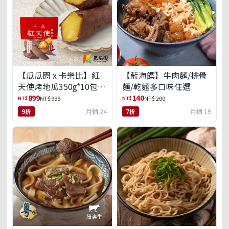
【瓜瓜園 x 卡樂比】紅
【藍海饌】牛肉麵/排骨
天使烤地瓜350g*10包
麵/乾麵多口味任選
(免運組)
899
140
NT$
NT$
NT$ 999
NT$ 200
9折
月銷 24
7折
月銷 19