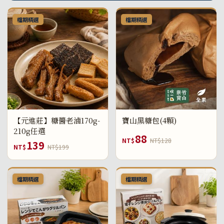
檔期精選
檔期精選
【元進莊】糖醬老滷170g-
寶山黑糖包(4顆)
210g任選
88
NT$
NT$128
139
NT$
NT$199
檔期精選
檔期精選