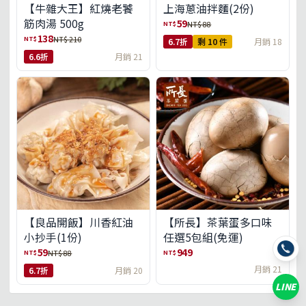
【牛雜大王】紅燒老饕
上海蔥油拌麵(2份)
筋肉湯 500g
59
NT$
NT$ 88
138
NT$
NT$ 210
6.7折
剩 10 件
月銷 18
6.6折
月銷 21
【良品開飯】川香紅油
【所長】茶葉蛋多口味
小抄手(1份)
任選5包組(免運)
59
949
NT$
NT$
NT$ 88
月銷 21
6.7折
月銷 20
LINE