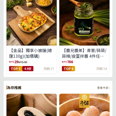
【金品】獨享小披薩(總
【醬兄醬弟】青蔥/蒜頭/
匯130g)(加價購)
蒜辣/皮蛋拌醬 4件任選
(免運組)
29
766
NT$
NT$
NT$ 59
TOP 5
4.9折
月銷 57
TOP 6
月銷 54
為你推薦
查看全部 ›