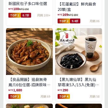
新國民包子多口味任選
【花蓮戴記】鮮肉扁食
100
20顆/盒
NT$
NT$ 150
169
NT$
NT$ 180
TOP 1
6.7折
月銷 100+
TOP 2
9.4折
月銷 86
【良品開飯】追劇無骨
【黑丸嫩仙草】黑丸仙
鳳爪6包任選-招牌原味/
草吸凍5入/15入(免運)
濃濃蒜香/過癮麻辣(免運
(預購中8/14出貨)
1,680
290
NT$
NT$
組)
TOP 3
月銷 69
TOP 4
月銷 58