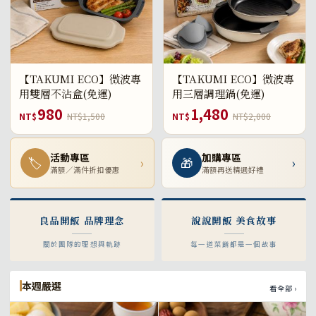
【TAKUMI ECO】微波專
【TAKUMI ECO】微波專
用雙層不沾盒(免運)
用三層調理鍋(免運)
980
1,480
NT$
NT$1,500
NT$
NT$2,000
活動專區
加購專區
🏷
›
🎁
›
滿額／滿件折扣優惠
滿額再送精選好禮
良品開飯 品牌理念
說說開飯 美食故事
關於團隊的理想與軌跡
每一道菜餚都是一個故事
本週嚴選
看全部 ›