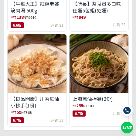
【牛雜大王】紅燒老饕
【所長】茶葉蛋多口味
筋肉湯 500g
任選5包組(免運)
138
949
NT$
NT$
NT$ 210
月銷 22
6.6折
月銷 21
【良品開飯】川香紅油
上海蔥油拌麵(2份)
小抄手(1份)
59
NT$
NT$ 88
59
NT$
NT$ 88
6.7折
月銷 18
6.7折
月銷 19
LINE