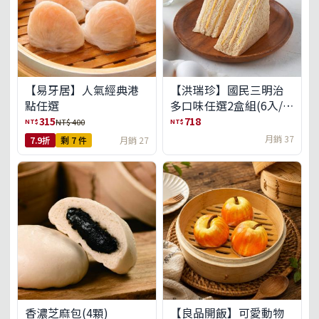
【易牙居】人氣經典港
【洪瑞珍】國民三明治
點任選
多口味任選2盒組(6入/
盒)(免運)
315
718
NT$
NT$
NT$ 400
月銷 37
7.9折
剩 7 件
月銷 27
【良品開飯】可愛動物
香濃芝麻包(4顆)