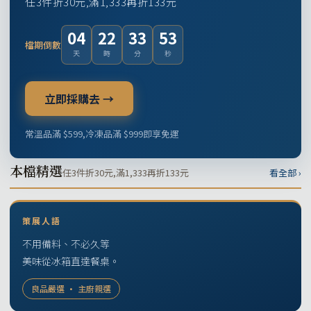
任3件折30元,滿1,333再折133元
04
22
33
52
檔期倒數
天
時
分
秒
立即採購去 →
常溫品滿 $599,冷凍品滿 $999即享免運
本檔精選
任3件折30元,滿1,333再折133元
看全部 ›
策展人語
不用備料、不必久等
美味從冰箱直達餐桌。
良品嚴選 · 主廚親選