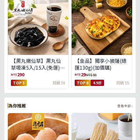
【黑丸嫩仙草】黑丸仙
【金品】獨享小披薩(總
草吸凍5入/15入(免運)
匯130g)(加價購)
(預購中8/14出貨)
290
29
NT$
NT$
NT$ 59
TOP 5
月銷 56
TOP 6
4.9折
月銷 55
為你推薦
查看全部 ›