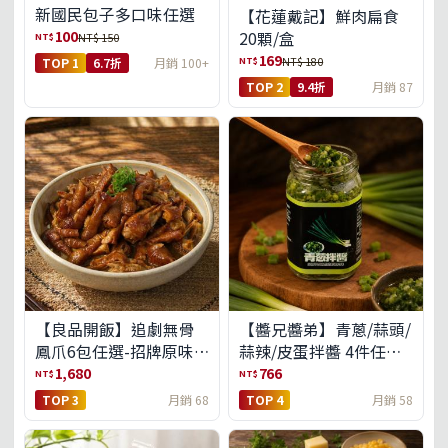
新國民包子多口味任選
【花蓮戴記】鮮肉扁食
100
20顆/盒
NT$
NT$ 150
169
NT$
NT$ 180
TOP 1
6.7折
月銷 100+
TOP 2
9.4折
月銷 87
【良品開飯】追劇無骨
【醬兄醬弟】青蔥/蒜頭/
鳳爪6包任選-招牌原味/
蒜辣/皮蛋拌醬 4件任選
濃濃蒜香/過癮麻辣(免運
(免運組)
1,680
766
NT$
NT$
組)
TOP 3
月銷 68
TOP 4
月銷 58