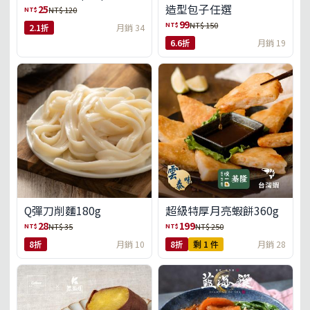
造型包子任選
25
NT$
NT$ 120
99
NT$
NT$ 150
2.1折
月銷 34
6.6折
月銷 19
Q彈刀削麵180g
超級特厚月亮蝦餅360g
28
199
NT$
NT$
NT$ 35
NT$ 250
8折
月銷 10
8折
剩 1 件
月銷 28