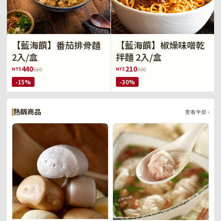
【藍海饌】番茄排骨麵
【藍海饌】椒燥味噌乾
2入/盒
拌麵 2入/盒
440
210
NT$
NT$
520
300
-15%
-30%
熱銷商品
查看全部 ›