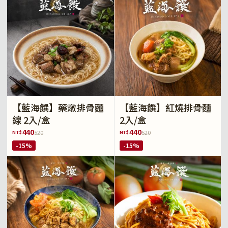
【藍海饌】藥燉排骨麵
【藍海饌】紅燒排骨麵
線 2入/盒
2入/盒
440
440
NT$
NT$
520
520
-15%
-15%