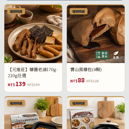
檔期精選
檔期精選
【元進莊】糖醬老滷170g-
寶山黑糖包(4顆)
210g任選
88
NT$
NT$128
139
NT$
NT$199
檔期精選
檔期精選