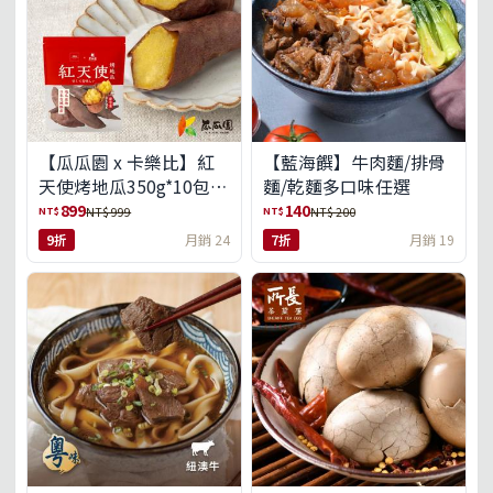
【瓜瓜園 x 卡樂比】紅
【藍海饌】牛肉麵/排骨
天使烤地瓜350g*10包
麵/乾麵多口味任選
(免運組)
899
140
NT$
NT$
NT$ 999
NT$ 200
9折
月銷 24
7折
月銷 19