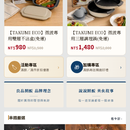
【TAKUMI ECO】微波專
【TAKUMI ECO】微波專
用雙層不沾盒(免運)
用三層調理鍋(免運)
980
1,480
NT$
NT$1,500
NT$
NT$2,000
活動專區
加購專區
🏷
›
🎁
›
滿額／滿件折扣優惠
滿額再送精選好禮
良品開飯 品牌理念
說說開飯 美食故事
關於團隊的理想與軌跡
每一道菜餚都是一個故事
本週嚴選
看全部 ›