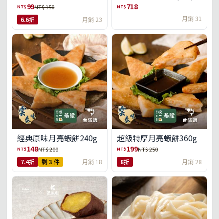
盒)(免運)
99
718
NT$
NT$
NT$ 150
月銷 31
6.6折
月銷 23
經典原味月亮蝦餅240g
超級特厚月亮蝦餅360g
148
199
NT$
NT$
NT$ 200
NT$ 250
7.4折
剩 3 件
月銷 18
8折
月銷 28