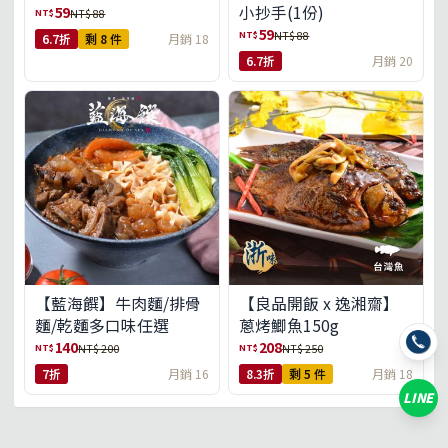
小抄手(1份)
59
NT$
NT$ 88
59
NT$
NT$ 88
6.7折
剩 8 件
月銷 18
6.7折
月銷 20
【藍海饌】牛肉麵/排骨
【良品開飯 x 逸湘齋】
麵/乾麵多口味任選
蔥烤鯽魚150g
140
208
NT$
NT$
NT$ 200
NT$ 250
7折
月銷 16
8.3折
剩 5 件
月銷 18
LINE