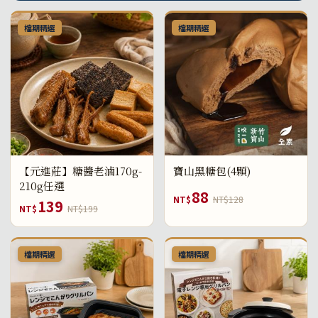
檔期精選
檔期精選
【元進莊】糖醬老滷170g-
寶山黑糖包(4顆)
210g任選
88
NT$
NT$128
139
NT$
NT$199
檔期精選
檔期精選