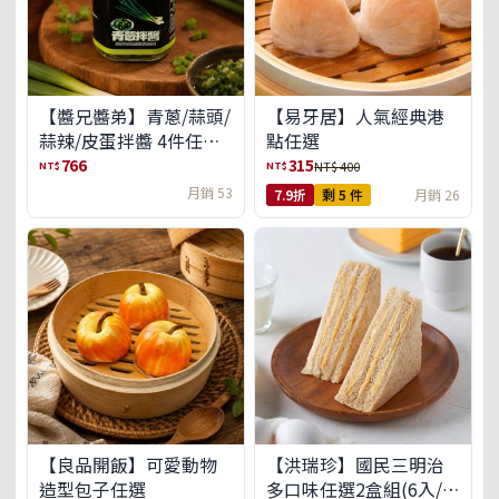
【醬兄醬弟】青蔥/蒜頭/
【易牙居】人氣經典港
蒜辣/皮蛋拌醬 4件任選
點任選
(免運組)
766
315
NT$
NT$
NT$ 400
月銷 53
7.9折
剩 5 件
月銷 26
【良品開飯】可愛動物
【洪瑞珍】國民三明治
造型包子任選
多口味任選2盒組(6入/