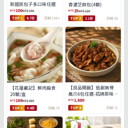
新國民包子多口味任選
香濃芝麻包(4顆)
100
25
NT$
NT$
NT$ 150
NT$ 120
TOP 1
6.7折
月銷 100+
TOP 2
2.1折
月銷 90
【良品開飯】追劇無骨
【花蓮戴記】鮮肉扁食
鳳爪6包任選-招牌原味/
20顆/盒
濃濃蒜香/過癮麻辣(免運
1,680
169
NT$
NT$
NT$ 180
組)
TOP 4
月銷 71
TOP 3
9.4折
月銷 76