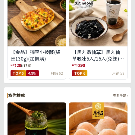
【金品】獨享小披薩(總
【黑丸嫩仙草】黑丸仙
匯130g)(加價購)
草吸凍5入/15入(免運)
(預購中8/14出貨)
29
290
NT$
NT$
NT$ 59
TOP 5
4.9折
月銷 62
TOP 6
月銷 58
為你推薦
查看全部 ›