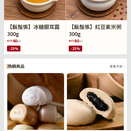
【鬍鬚張】冰糖銀耳露
【鬍鬚張】紅豆紫米粥
300g
300g
60
60
NT$
NT$
80
80
-25%
-25%
熱銷商品
查看全部 ›