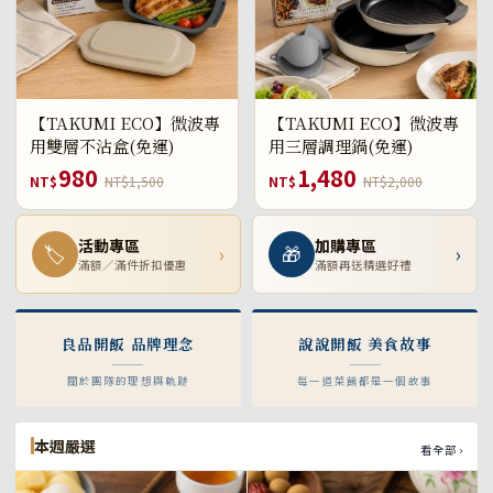
【TAKUMI ECO】微波專
【TAKUMI ECO】微波專
用雙層不沾盒(免運)
用三層調理鍋(免運)
980
1,480
NT$
NT$1,500
NT$
NT$2,000
活動專區
加購專區
🏷
›
🎁
›
滿額／滿件折扣優惠
滿額再送精選好禮
良品開飯 品牌理念
說說開飯 美食故事
關於團隊的理想與軌跡
每一道菜餚都是一個故事
本週嚴選
看全部 ›