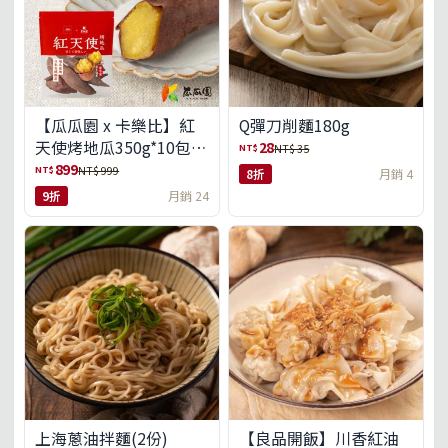
【瓜瓜園 x 卡樂比】紅
Q彈刀削麵180g
天使烤地瓜350g*10包
28
NT$
NT$ 35
(免運組)
899
NT$
NT$ 999
8折
月銷 4
9折
月銷 24
上海蔥油拌麵(2份)
【良品開飯】川香紅油