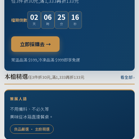
任3件折30元,滿1,333再折133元
02
06
25
15
檔期倒數
天
時
分
秒
立即採購去 →
常溫品滿 $599,冷凍品滿 $999即享免運
本檔精選
任3件折30元,滿1,333再折133元
看全部 ›
策展人語
不用備料、不必久等
美味從冰箱直達餐桌。
良品嚴選 · 主廚親選