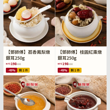
【鄧師傅】荔香鳳梨燉
【鄧師傅】桂圓紅棗燉
銀耳250g
銀耳250g
198
198
NT$
NT$
388
388
-49%
剩 1 件
-49%
剩 1 件