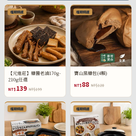
檔期精選
檔期精選
【元進莊】糖醬老滷170g-
寶山黑糖包(4顆)
210g任選
88
NT$
NT$128
139
NT$
NT$199
檔期精選
檔期精選