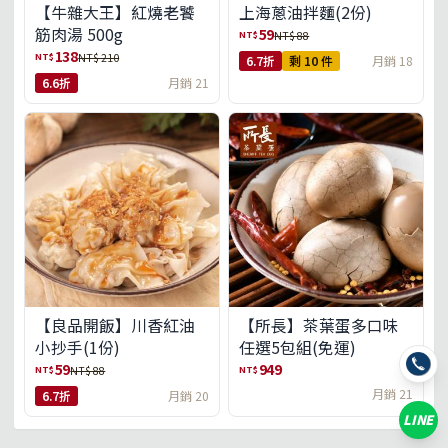
【牛雜大王】紅燒老饕
上海蔥油拌麵(2份)
筋肉湯 500g
59
NT$
NT$ 88
138
NT$
NT$ 210
6.7折
剩 10 件
月銷 18
6.6折
月銷 21
【良品開飯】川香紅油
【所長】茶葉蛋多口味
小抄手(1份)
任選5包組(免運)
59
949
NT$
NT$
NT$ 88
月銷 21
6.7折
月銷 20
LINE