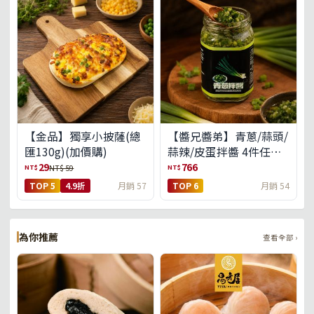
【金品】獨享小披薩(總
【醬兄醬弟】青蔥/蒜頭/
匯130g)(加價購)
蒜辣/皮蛋拌醬 4件任選
(免運組)
29
766
NT$
NT$
NT$ 59
TOP 5
4.9折
月銷 57
TOP 6
月銷 54
為你推薦
查看全部 ›