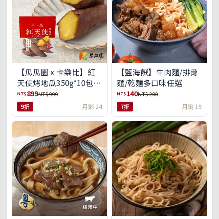
【瓜瓜園 x 卡樂比】紅
【藍海饌】牛肉麵/排骨
天使烤地瓜350g*10包
麵/乾麵多口味任選
(免運組)
899
140
NT$
NT$
NT$ 999
NT$ 200
9折
月銷 24
7折
月銷 19