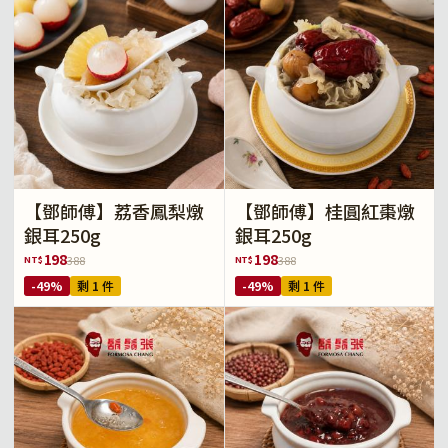
【鄧師傅】荔香鳳梨燉
【鄧師傅】桂圓紅棗燉
銀耳250g
銀耳250g
198
198
NT$
NT$
388
388
-49%
剩 1 件
-49%
剩 1 件