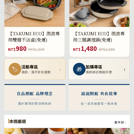
【TAKUMI ECO】微波專
【TAKUMI ECO】微波專
用雙層不沾盒(免運)
用三層調理鍋(免運)
980
1,480
NT$
NT$1,500
NT$
NT$2,000
活動專區
加購專區
🏷
›
🎁
›
滿額／滿件折扣優惠
滿額再送精選好禮
良品開飯 品牌理念
說說開飯 美食故事
關於團隊的理想與軌跡
每一道菜餚都是一個故事
本週嚴選
看全部 ›