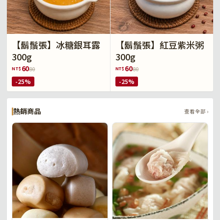
【鬍鬚張】冰糖銀耳露
【鬍鬚張】紅豆紫米粥
300g
300g
60
60
NT$
NT$
80
80
-25%
-25%
熱銷商品
查看全部 ›