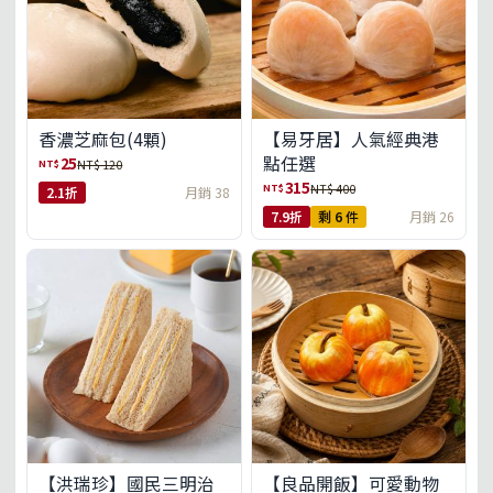
【易牙居】人氣經典港
香濃芝麻包(4顆)
點任選
25
NT$
NT$ 120
315
NT$
NT$ 400
2.1折
月銷 38
7.9折
剩 6 件
月銷 26
【洪瑞珍】國民三明治
【良品開飯】可愛動物