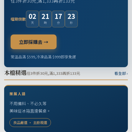
任3件折30元,滿1,333再折133元
02
21
17
22
檔期倒數
天
時
分
秒
立即採購去 →
常溫品滿 $599,冷凍品滿 $999即享免運
本檔精選
任3件折30元,滿1,333再折133元
看全部 ›
策展人語
不用備料、不必久等
美味從冰箱直達餐桌。
良品嚴選 · 主廚親選