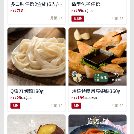
多口味任選2盒組(6入/
造型包子任選
盒)(免運)
718
99
NT$
NT$
NT$ 150
月銷 34
6.6折
月銷 23
Q彈刀削麵180g
超級特厚月亮蝦餅360g
28
199
NT$
NT$
NT$ 35
NT$ 250
8折
月銷 10
8折
月銷 28