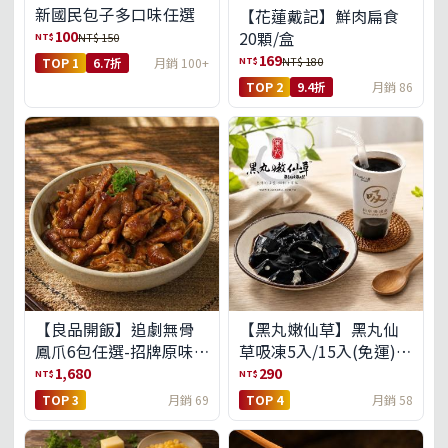
新國民包子多口味任選
【花蓮戴記】鮮肉扁食
100
20顆/盒
NT$
NT$ 150
169
NT$
NT$ 180
TOP 1
6.7折
月銷 100+
TOP 2
9.4折
月銷 86
【良品開飯】追劇無骨
【黑丸嫩仙草】黑丸仙
鳳爪6包任選-招牌原味/
草吸凍5入/15入(免運)
濃濃蒜香/過癮麻辣(免運
(預購中8/14出貨)
1,680
290
NT$
NT$
組)
TOP 3
月銷 69
TOP 4
月銷 58