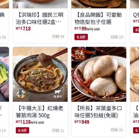
典
【洪瑞珍】國民三明
【良品開飯】可愛動
Q
治多口味任選2盒組
物造型包子任選
NT
(6入/盒)(免運)
718
99
NT$
NT$
NT$ 150
8
月銷 36
 26
6.6折
月銷 23
/
【牛雜大王】紅燒老
【所長】茶葉蛋多口
【
味
饕筋肉湯 500g
味任選5包組(免運)
油
138
949
NT$
NT$
NT
NT$ 210
月銷 21
 19
6.6折
月銷 21
6