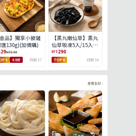
金品】獨享小披薩
【黑丸嫩仙草】黑丸
總匯130g)(加價購)
仙草吸凍5入/15入
(免運)(預購中8/14出
29
290
$
NT$
NT$ 59
貨)
OP 5
4.9折
月銷 57
TOP 6
月銷 56
查看全部 ›