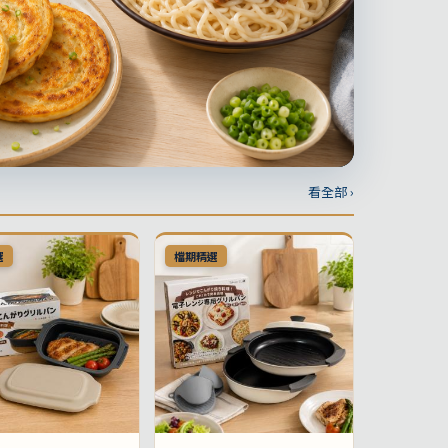
看全部 ›
選
檔期精選