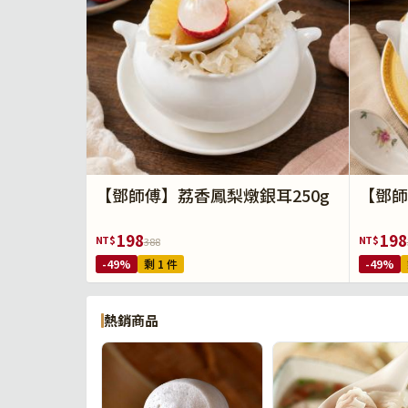
【鄧師傅】荔香鳳梨燉銀耳250g
【鄧師
198
198
NT$
NT$
388
-49%
剩 1 件
-49%
熱銷商品