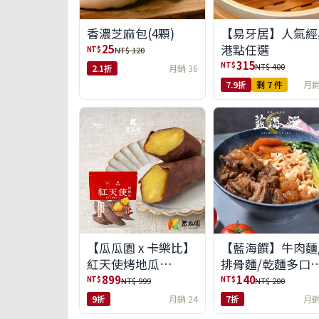
【易牙居】人氣經
香濃芝麻包(4顆)
港點任選
25
NT$
NT$ 120
315
NT$
NT$ 400
2.1折
月銷 36
7.9折
剩 7 件
月銷
【瓜瓜園 x 卡樂比】
【藍海饌】牛肉麵
紅天使烤地瓜
排骨麵/乾麵多口
350g*10包(免運組)
任選
899
140
NT$
NT$
NT$ 999
NT$ 200
9折
月銷 24
7折
月銷