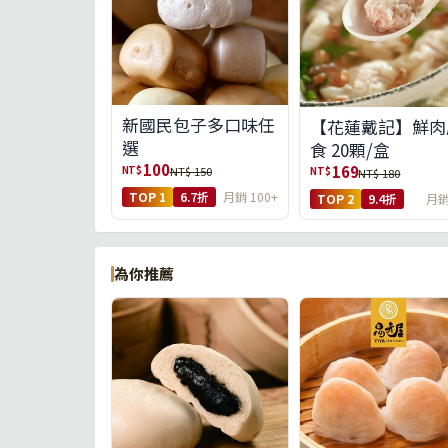
新國民包子多口味任
【花蓮戴記】鮮肉
選
食 20顆/盒
100
169
NT$
NT$ 150
NT$
NT$ 180
TOP 1
6.7折
月銷 100+
TOP 2
9.4折
月銷
為你推薦