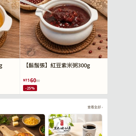
g
【鬍鬚張】紅豆紫米粥300g
60
NT$
80
-25%
查看全部 ›