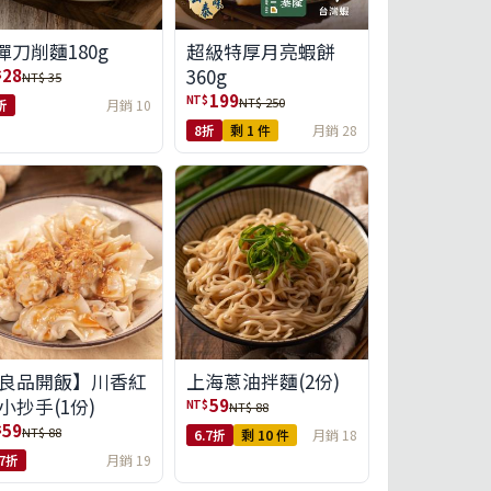
彈刀削麵180g
超級特厚月亮蝦餅
360g
28
$
NT$ 35
199
NT$
NT$ 250
折
月銷 10
8折
剩 1 件
月銷 28
良品開飯】川香紅
上海蔥油拌麵(2份)
小抄手(1份)
59
NT$
NT$ 88
59
$
NT$ 88
6.7折
剩 10 件
月銷 18
.7折
月銷 19