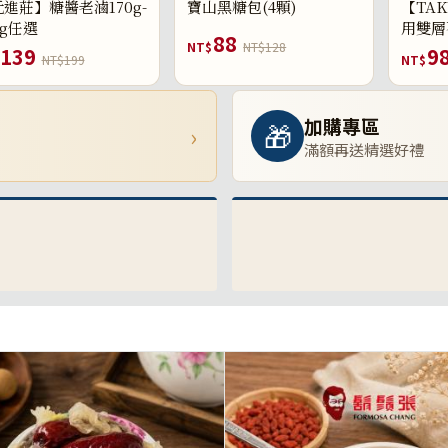
進莊】糖醬老滷170g-
寶山黑糖包(4顆)
【TAK
0g任選
用雙層
88
NT$
NT$128
139
9
NT$199
NT$
加購專區
🎁
›
滿額再送精選好禮