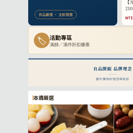
【元
21
良品嚴選 · 主廚親選
NT$
活動專區
🏷
滿額／滿件折扣優惠
良品開飯 品牌理念
關於團隊的理想與軌跡
本週嚴選