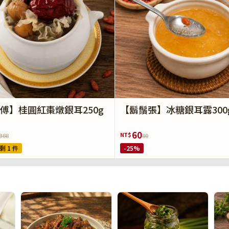
傅】桂圓紅棗燉銀耳250g
【鬍鬚張】冰糖銀耳露300
60
NT$
388
80
剩 1 件
-25%