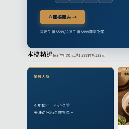
立即採購去 →
常溫品滿 $599,冷凍品滿 $999即享免運
本檔精選
任3件折30元,滿1,333再折133元
檔
策展人語
不用備料、不必久等
美味從冰箱直達餐桌。