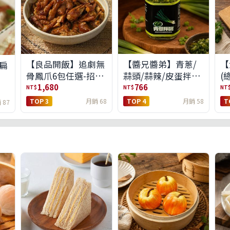
【良品開飯】追劇無
【醬兄醬弟】青蔥/
【
扁
骨鳳爪6包任選-招牌
蒜頭/蒜辣/皮蛋拌醬
(
原味/濃濃蒜香/過癮
4件任選(免運組)
1,680
766
NT$
NT$
NT
麻辣(免運組)
TOP 3
月銷 68
TOP 4
月銷 58
T
 87