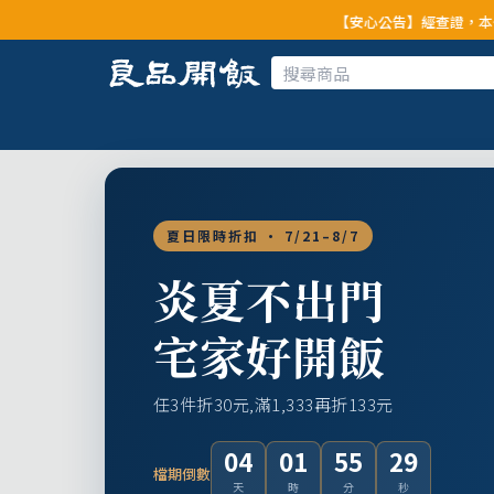
【安心公告】經查證，本公司全品項與上游
夏日限時折扣 · 7/21–8/7
炎夏不出門
宅家好開飯
任3件折30元,滿1,333再折133元
04
01
55
27
檔期倒數
天
時
分
秒