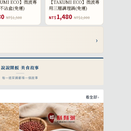
UMI ECO】微波專
【TAKUMI ECO】微波專
不沾盒(免運)
用三層調理鍋(免運)
80
1,480
NT$1,500
NT$
NT$2,000
›
說說開飯 美食故事
每一道菜餚都是一個故事
看全部 ›