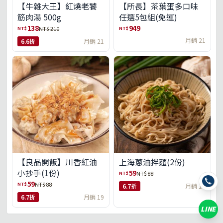
【牛雜大王】紅燒老饕
【所長】茶葉蛋多口味
筋肉湯 500g
任選5包組(免運)
138
949
NT$
NT$
NT$ 210
月銷 21
6.6折
月銷 21
【良品開飯】川香紅油
上海蔥油拌麵(2份)
小抄手(1份)
59
NT$
NT$ 88
59
NT$
NT$ 88
6.7折
月銷 18
6.7折
月銷 19
LINE