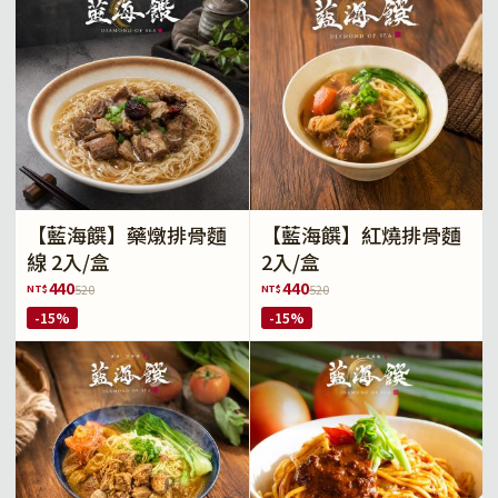
【藍海饌】藥燉排骨麵
【藍海饌】紅燒排骨麵
線 2入/盒
2入/盒
440
440
NT$
NT$
520
520
-15%
-15%