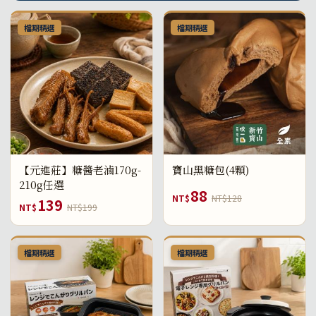
檔期精選
檔期精選
【元進莊】糖醬老滷170g-
寶山黑糖包(4顆)
210g任選
88
NT$
NT$128
139
NT$
NT$199
檔期精選
檔期精選