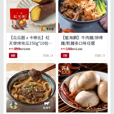
【瓜瓜園 x 卡樂比】紅
【藍海饌】牛肉麵/排骨
天使烤地瓜350g*10包
麵/乾麵多口味任選
(免運組)
899
140
NT$
NT$
NT$ 999
NT$ 200
9折
月銷 24
7折
月銷 19