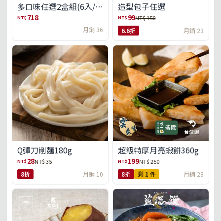
多口味任選2盒組(6入/
造型包子任選
盒)(免運)
718
99
NT$
NT$
NT$ 150
月銷 36
6.6折
月銷 23
Q彈刀削麵180g
超級特厚月亮蝦餅360g
28
199
NT$
NT$
NT$ 35
NT$ 250
8折
月銷 10
8折
剩 1 件
月銷 28