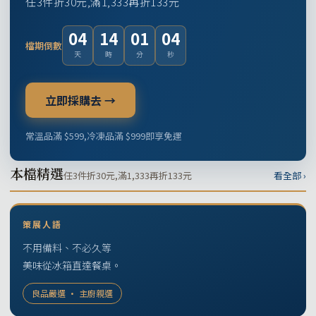
任3件折30元,滿1,333再折133元
04
14
01
03
檔期倒數
天
時
分
秒
立即採購去 →
常溫品滿 $599,冷凍品滿 $999即享免運
本檔精選
任3件折30元,滿1,333再折133元
看全部 ›
策展人語
不用備料、不必久等
美味從冰箱直達餐桌。
良品嚴選 · 主廚親選