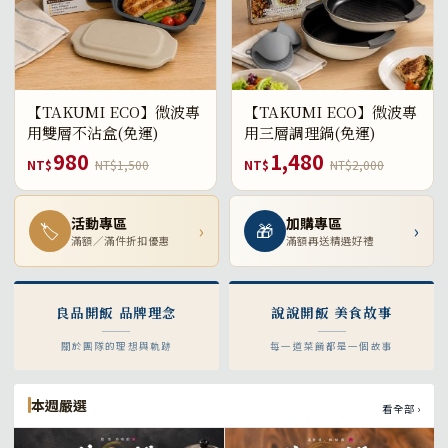
【TAKUMI ECO】微波專
【TAKUMI ECO】微波專
用雙層不沾盒(免運)
用三層調理鍋(免運)
980
1,480
NT$
NT$1,500
NT$
NT$2,000
活動專區
加購專區
🏷
›
🎁
›
滿額／滿件折扣優惠
滿額再送精選好禮
良品開飯 品牌理念
說說開飯 美食故事
關於團隊的理想與軌跡
每一道菜餚都是一個故事
本週嚴選
看全部 ›