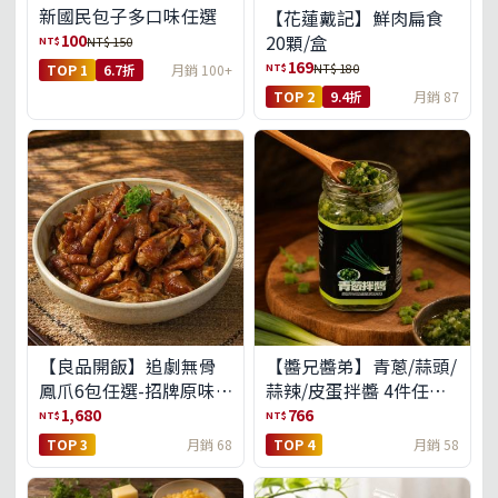
新國民包子多口味任選
【花蓮戴記】鮮肉扁食
100
20顆/盒
NT$
NT$ 150
169
NT$
NT$ 180
TOP 1
6.7折
月銷 100+
TOP 2
9.4折
月銷 87
【良品開飯】追劇無骨
【醬兄醬弟】青蔥/蒜頭/
鳳爪6包任選-招牌原味/
蒜辣/皮蛋拌醬 4件任選
濃濃蒜香/過癮麻辣(免運
(免運組)
1,680
766
NT$
NT$
組)
TOP 3
月銷 68
TOP 4
月銷 58