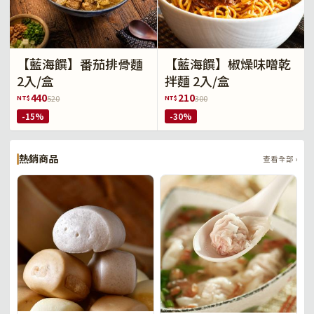
【藍海饌】番茄排骨麵
【藍海饌】椒燥味噌乾
2入/盒
拌麵 2入/盒
440
210
NT$
NT$
520
300
-15%
-30%
熱銷商品
查看全部 ›