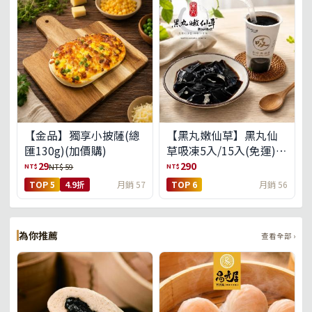
【金品】獨享小披薩(總
【黑丸嫩仙草】黑丸仙
匯130g)(加價購)
草吸凍5入/15入(免運)
(預購中8/14出貨)
29
290
NT$
NT$
NT$ 59
TOP 5
4.9折
月銷 57
TOP 6
月銷 56
為你推薦
查看全部 ›