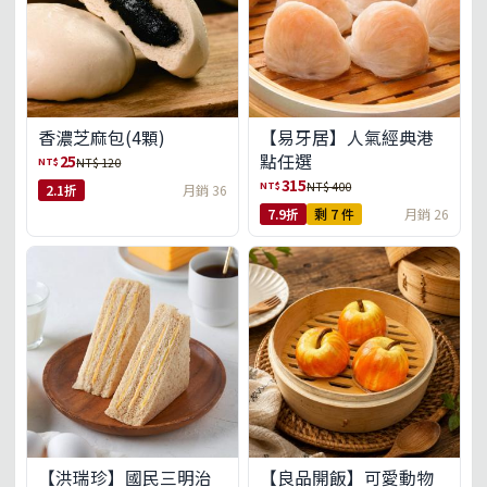
【易牙居】人氣經典港
香濃芝麻包(4顆)
點任選
25
NT$
NT$ 120
315
NT$
NT$ 400
2.1折
月銷 36
7.9折
剩 7 件
月銷 26
【洪瑞珍】國民三明治
【良品開飯】可愛動物