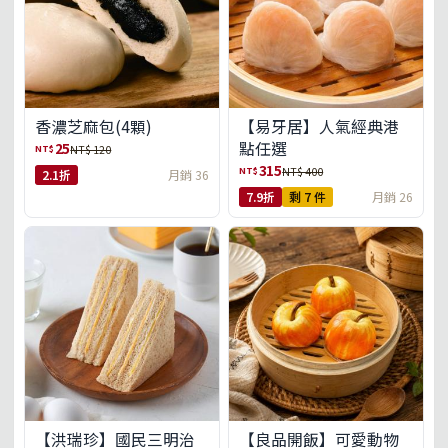
【易牙居】人氣經典港
香濃芝麻包(4顆)
點任選
25
NT$
NT$ 120
315
NT$
NT$ 400
2.1折
月銷 36
7.9折
剩 7 件
月銷 26
【洪瑞珍】國民三明治
【良品開飯】可愛動物