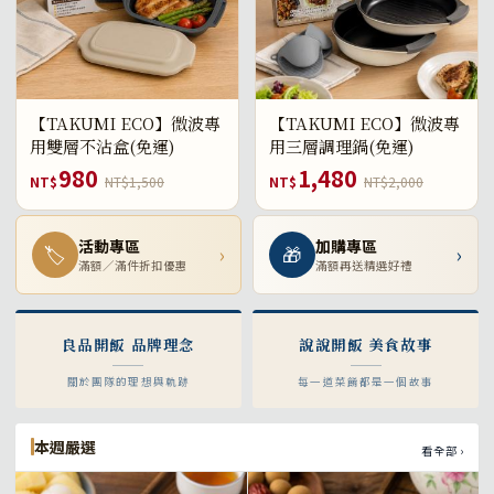
【TAKUMI ECO】微波專
【TAKUMI ECO】微波專
用雙層不沾盒(免運)
用三層調理鍋(免運)
980
1,480
NT$
NT$1,500
NT$
NT$2,000
活動專區
加購專區
🏷
›
🎁
›
滿額／滿件折扣優惠
滿額再送精選好禮
良品開飯 品牌理念
說說開飯 美食故事
關於團隊的理想與軌跡
每一道菜餚都是一個故事
本週嚴選
看全部 ›