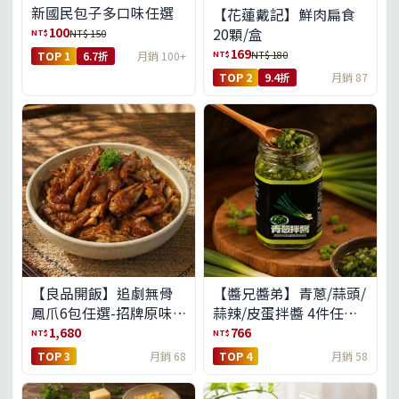
新國民包子多口味任選
【花蓮戴記】鮮肉扁食
100
20顆/盒
NT$
NT$ 150
169
NT$
NT$ 180
TOP 1
6.7折
月銷 100+
TOP 2
9.4折
月銷 87
【良品開飯】追劇無骨
【醬兄醬弟】青蔥/蒜頭/
鳳爪6包任選-招牌原味/
蒜辣/皮蛋拌醬 4件任選
濃濃蒜香/過癮麻辣(免運
(免運組)
1,680
766
NT$
NT$
組)
TOP 3
月銷 68
TOP 4
月銷 58