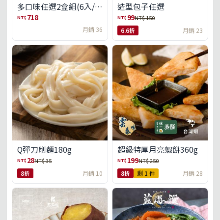
多口味任選2盒組(6入/
造型包子任選
盒)(免運)
718
99
NT$
NT$
NT$ 150
月銷 36
6.6折
月銷 23
Q彈刀削麵180g
超級特厚月亮蝦餅360g
28
199
NT$
NT$
NT$ 35
NT$ 250
8折
月銷 10
8折
剩 1 件
月銷 28