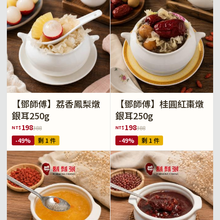
【鄧師傅】荔香鳳梨燉
【鄧師傅】桂圓紅棗燉
銀耳250g
銀耳250g
198
198
NT$
NT$
388
388
-49%
剩 1 件
-49%
剩 1 件