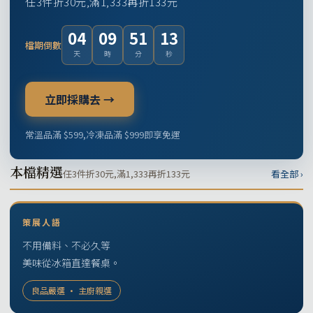
任3件折30元,滿1,333再折133元
04
09
51
12
檔期倒數
天
時
分
秒
立即採購去 →
常溫品滿 $599,冷凍品滿 $999即享免運
本檔精選
任3件折30元,滿1,333再折133元
看全部 ›
策展人語
不用備料、不必久等
美味從冰箱直達餐桌。
良品嚴選 · 主廚親選