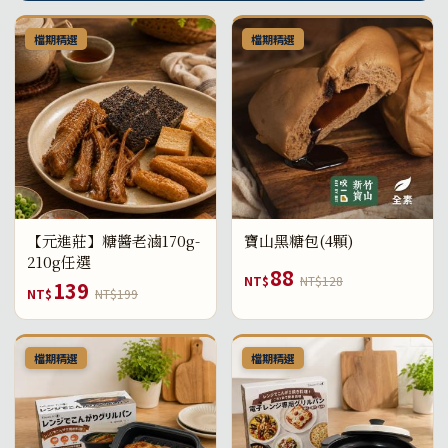
檔期精選
檔期精選
【元進莊】糖醬老滷170g-
寶山黑糖包(4顆)
210g任選
88
NT$
NT$128
139
NT$
NT$199
檔期精選
檔期精選