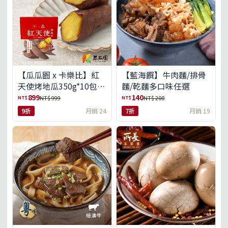
【瓜瓜園 x 卡樂比】紅
【藍海饌】牛肉麵/排骨
天使烤地瓜350g*10包
麵/乾麵多口味任選
(免運組)
899
140
NT$
NT$
NT$ 999
NT$ 200
9折
月銷 24
7折
月銷 19