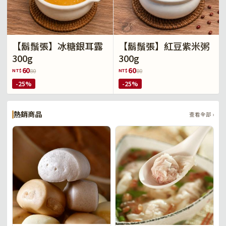
【鬍鬚張】冰糖銀耳露
【鬍鬚張】紅豆紫米粥
300g
300g
60
60
NT$
NT$
80
80
-25%
-25%
熱銷商品
查看全部 ›