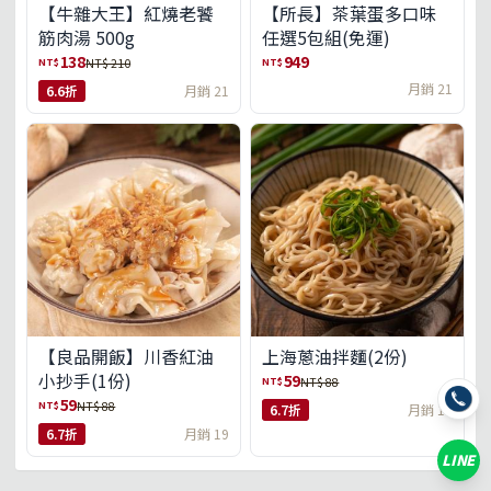
【牛雜大王】紅燒老饕
【所長】茶葉蛋多口味
筋肉湯 500g
任選5包組(免運)
138
949
NT$
NT$
NT$ 210
月銷 21
6.6折
月銷 21
【良品開飯】川香紅油
上海蔥油拌麵(2份)
小抄手(1份)
59
NT$
NT$ 88
59
NT$
NT$ 88
6.7折
月銷 18
6.7折
月銷 19
LINE