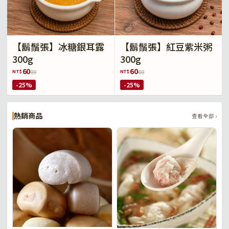
【鬍鬚張】冰糖銀耳露
【鬍鬚張】紅豆紫米粥
300g
300g
60
60
NT$
NT$
80
80
-25%
-25%
熱銷商品
查看全部 ›