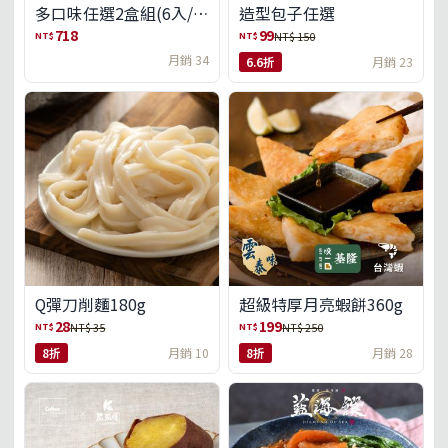
多口味任選2盒組(6入/
造型包子任選
盒)(免運)
718
99
NT$
NT$
NT$ 150
月銷 34
6.6折
月銷 23
Q彈刀削麵180g
超級特厚月亮蝦餅360g
28
199
NT$
NT$
NT$ 35
NT$ 250
8折
月銷 10
8折
月銷 28