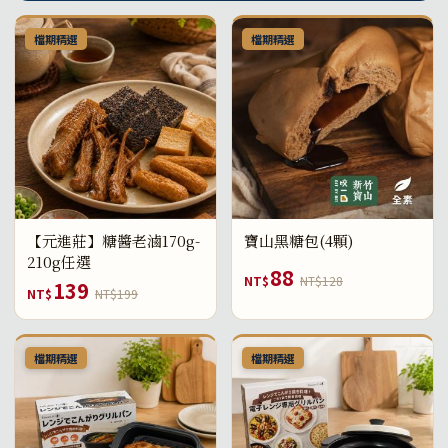
檔期精選
檔期精選
【元進莊】糖醬老滷170g-
寶山黑糖包(4顆)
210g任選
88
NT$
NT$128
139
NT$
NT$199
檔期精選
檔期精選