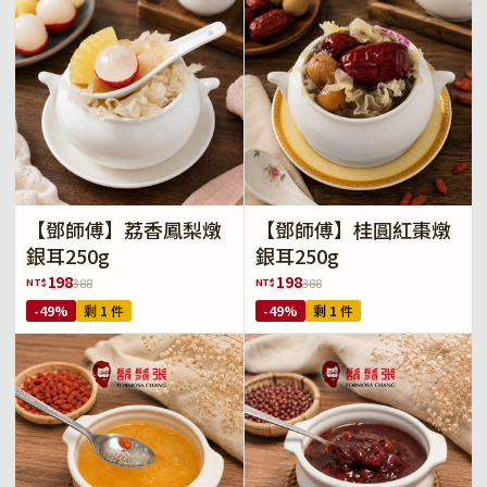
【鄧師傅】荔香鳳梨燉
【鄧師傅】桂圓紅棗燉
銀耳250g
銀耳250g
198
198
NT$
NT$
388
388
-49%
剩 1 件
-49%
剩 1 件