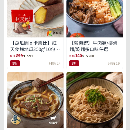
【瓜瓜園 x 卡樂比】紅
【藍海饌】牛肉麵/排骨
天使烤地瓜350g*10包
麵/乾麵多口味任選
(免運組)
899
140
NT$
NT$
NT$ 999
NT$ 200
9折
月銷 24
7折
月銷 19