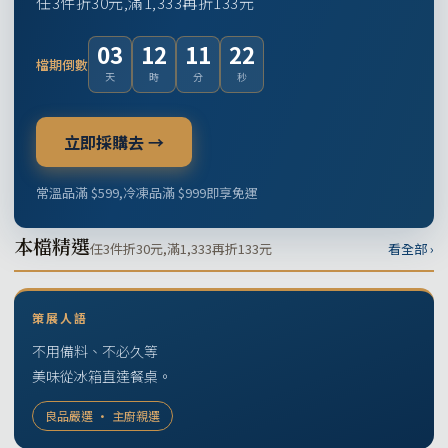
任3件折30元,滿1,333再折133元
03
12
11
22
檔期倒數
天
時
分
秒
立即採購去 →
常溫品滿 $599,冷凍品滿 $999即享免運
本檔精選
任3件折30元,滿1,333再折133元
看全部 ›
策展人語
不用備料、不必久等
美味從冰箱直達餐桌。
良品嚴選 · 主廚親選