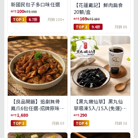
新國民包子多口味任選
【花蓮戴記】鮮肉扁食
100
20顆/盒
NT$
NT$ 150
169
NT$
NT$ 180
TOP 1
6.7折
月銷 100+
TOP 2
9.4折
月銷 86
【良品開飯】追劇無骨
【黑丸嫩仙草】黑丸仙
鳳爪6包任選-招牌原味/
草吸凍5入/15入(免運)
濃濃蒜香/過癮麻辣(免運
(預購中8/14出貨)
1,680
290
NT$
NT$
組)
TOP 3
月銷 69
TOP 4
月銷 58