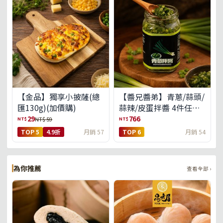
【金品】獨享小披薩(總
【醬兄醬弟】青蔥/蒜頭/
匯130g)(加價購)
蒜辣/皮蛋拌醬 4件任選
(免運組)
29
766
NT$
NT$
NT$ 59
TOP 5
4.9折
月銷 57
TOP 6
月銷 54
為你推薦
查看全部 ›