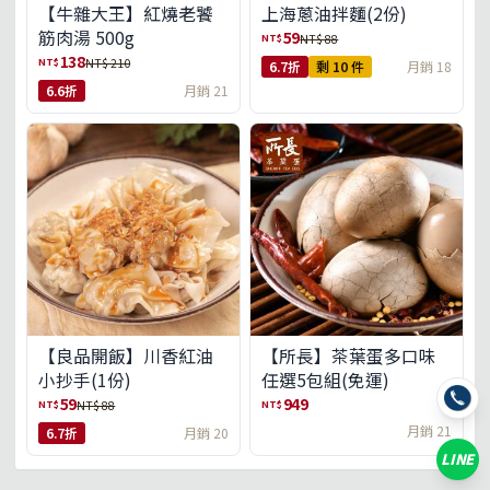
【牛雜大王】紅燒老饕
上海蔥油拌麵(2份)
筋肉湯 500g
59
NT$
NT$ 88
138
NT$
NT$ 210
6.7折
剩 10 件
月銷 18
6.6折
月銷 21
【良品開飯】川香紅油
【所長】茶葉蛋多口味
小抄手(1份)
任選5包組(免運)
59
949
NT$
NT$
NT$ 88
月銷 21
6.7折
月銷 20
LINE