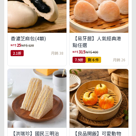
【易牙居】人氣經典港
香濃芝麻包(4顆)
點任選
25
NT$
NT$ 120
315
NT$
NT$ 400
2.1折
月銷 38
7.9折
剩 6 件
月銷 26
【洪瑞珍】國民三明治
【良品開飯】可愛動物