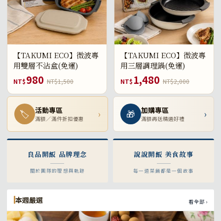
【TAKUMI ECO】微波專
【TAKUMI ECO】微波專
用雙層不沾盒(免運)
用三層調理鍋(免運)
980
1,480
NT$
NT$1,500
NT$
NT$2,000
活動專區
加購專區
🏷
›
🎁
›
滿額／滿件折扣優惠
滿額再送精選好禮
良品開飯 品牌理念
說說開飯 美食故事
關於團隊的理想與軌跡
每一道菜餚都是一個故事
本週嚴選
看全部 ›