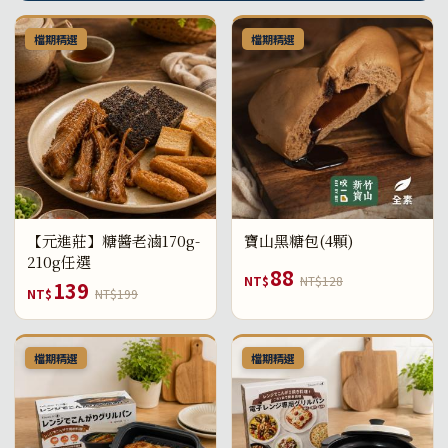
檔期精選
檔期精選
【元進莊】糖醬老滷170g-
寶山黑糖包(4顆)
210g任選
88
NT$
NT$128
139
NT$
NT$199
檔期精選
檔期精選