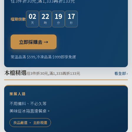
任3件折30元,滿1,333再折133元
02
22
19
16
檔期倒數
天
時
分
秒
立即採購去 →
常溫品滿 $599,冷凍品滿 $999即享免運
本檔精選
任3件折30元,滿1,333再折133元
看全部 ›
策展人語
不用備料、不必久等
美味從冰箱直達餐桌。
良品嚴選 · 主廚親選