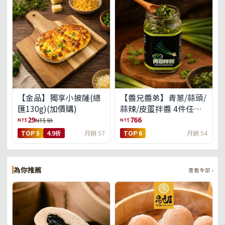
【金品】獨享小披薩(總
【醬兄醬弟】青蔥/蒜頭/
匯130g)(加價購)
蒜辣/皮蛋拌醬 4件任選
(免運組)
29
766
NT$
NT$
NT$ 59
TOP 5
4.9折
月銷 57
TOP 6
月銷 54
為你推薦
查看全部 ›