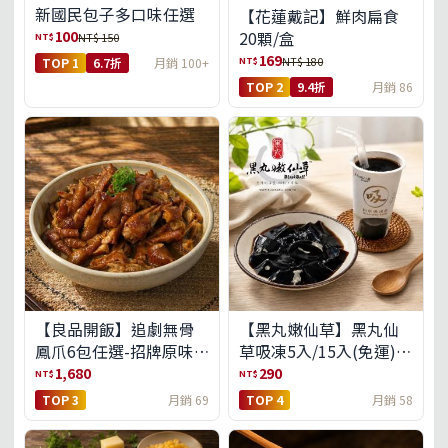
新國民包子多口味任選
【花蓮戴記】鮮肉扁食
100
20顆/盒
NT$
NT$ 150
169
NT$
NT$ 180
TOP 1
6.7折
月銷 100+
TOP 2
9.4折
月銷 86
【良品開飯】追劇無骨
【黑丸嫩仙草】黑丸仙
鳳爪6包任選-招牌原味/
草吸凍5入/15入(免運)
濃濃蒜香/過癮麻辣(免運
(預購中8/14出貨)
1,680
290
NT$
NT$
組)
TOP 3
月銷 69
TOP 4
月銷 58