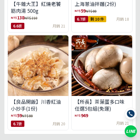
【牛雜大王】紅燒老饕
上海蔥油拌麵(2份)
筋肉湯 500g
59
NT$
NT$ 88
138
NT$
NT$ 210
6.7折
剩 10 件
月銷 18
6.6折
月銷 21
【良品開飯】川香紅油
【所長】茶葉蛋多口味
小抄手(1份)
任選5包組(免運)
59
949
NT$
NT$
NT$ 88
月銷 21
6.7折
月銷 20
LINE