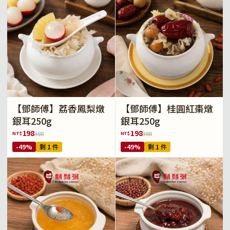
【鄧師傅】荔香鳳梨燉
【鄧師傅】桂圓紅棗燉
銀耳250g
銀耳250g
198
198
NT$
NT$
388
388
-49%
剩 1 件
-49%
剩 1 件