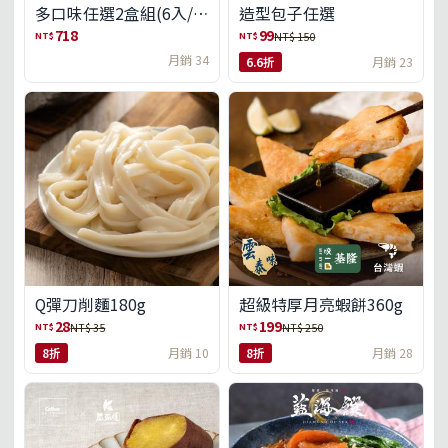
多口味任選2盒組(6入/
造型包子任選
盒)(免運)
718
99
NT$
NT$
NT$ 150
月銷 34
6.6折
月銷 23
Q彈刀削麵180g
超級特厚月亮蝦餅360g
28
199
NT$
NT$
NT$ 35
NT$ 250
8折
月銷 10
8折
月銷 28