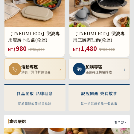
【TAKUMI ECO】微波專
【TAKUMI ECO】微波專
用雙層不沾盒(免運)
用三層調理鍋(免運)
980
1,480
NT$
NT$1,500
NT$
NT$2,000
活動專區
加購專區
🏷
›
🎁
›
滿額／滿件折扣優惠
滿額再送精選好禮
良品開飯 品牌理念
說說開飯 美食故事
關於團隊的理想與軌跡
每一道菜餚都是一個故事
本週嚴選
看全部 ›