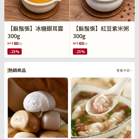
【鬍鬚張】冰糖銀耳露
【鬍鬚張】紅豆紫米粥
300g
300g
60
60
NT$
NT$
80
80
-25%
-25%
熱銷商品
查看全部 ›