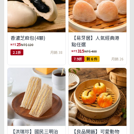
【易牙居】人氣經典港
香濃芝麻包(4顆)
點任選
25
NT$
NT$ 120
315
NT$
NT$ 400
2.1折
月銷 38
7.9折
剩 6 件
月銷 26
【洪瑞珍】國民三明治
【良品開飯】可愛動物