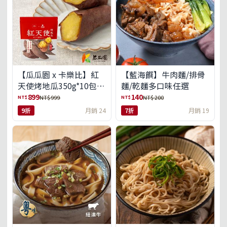
【瓜瓜園 x 卡樂比】紅
【藍海饌】牛肉麵/排骨
天使烤地瓜350g*10包
麵/乾麵多口味任選
(免運組)
899
140
NT$
NT$
NT$ 999
NT$ 200
9折
月銷 24
7折
月銷 19