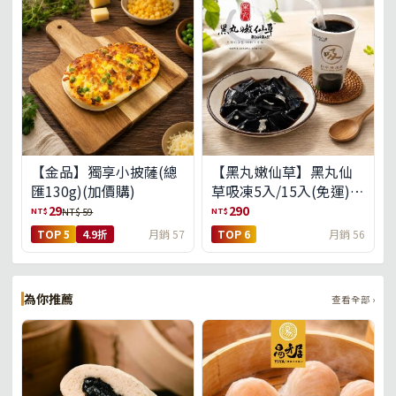
【金品】獨享小披薩(總
【黑丸嫩仙草】黑丸仙
匯130g)(加價購)
草吸凍5入/15入(免運)
(預購中8/14出貨)
29
290
NT$
NT$
NT$ 59
TOP 5
4.9折
月銷 57
TOP 6
月銷 56
為你推薦
查看全部 ›