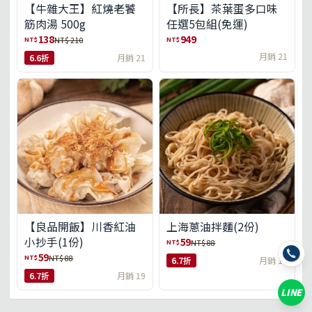
【牛雜大王】紅燒老饕
【所長】茶葉蛋多口味
筋肉湯 500g
任選5包組(免運)
138
949
NT$
NT$
NT$ 210
月銷 21
6.6折
月銷 21
【良品開飯】川香紅油
上海蔥油拌麵(2份)
小抄手(1份)
59
NT$
NT$ 88
59
NT$
NT$ 88
6.7折
月銷 18
6.7折
月銷 19
LINE