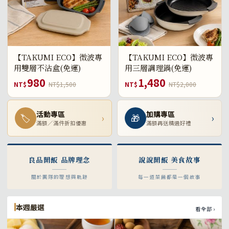
【TAKUMI ECO】微波專
【TAKUMI ECO】微波專
用雙層不沾盒(免運)
用三層調理鍋(免運)
980
1,480
NT$
NT$1,500
NT$
NT$2,000
活動專區
加購專區
🏷
›
🎁
›
滿額／滿件折扣優惠
滿額再送精選好禮
良品開飯 品牌理念
說說開飯 美食故事
關於團隊的理想與軌跡
每一道菜餚都是一個故事
本週嚴選
看全部 ›