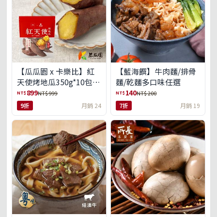
【瓜瓜園 x 卡樂比】紅
【藍海饌】牛肉麵/排骨
天使烤地瓜350g*10包
麵/乾麵多口味任選
(免運組)
899
140
NT$
NT$
NT$ 999
NT$ 200
9折
月銷 24
7折
月銷 19