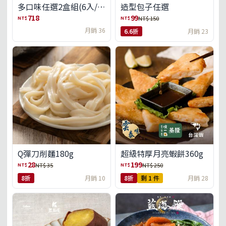
多口味任選2盒組(6入/
造型包子任選
盒)(免運)
718
99
NT$
NT$
NT$ 150
月銷 36
6.6折
月銷 23
Q彈刀削麵180g
超級特厚月亮蝦餅360g
28
199
NT$
NT$
NT$ 35
NT$ 250
8折
月銷 10
8折
剩 1 件
月銷 28