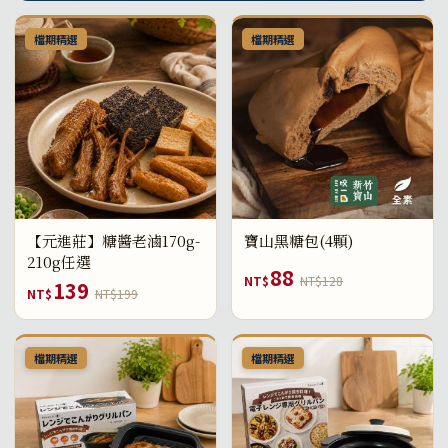
檔期精選
檔期精選
【元進莊】糖醬老滷170g-
寶山黑糖包(4顆)
210g任選
88
NT$
NT$128
139
NT$
NT$199
檔期精選
檔期精選