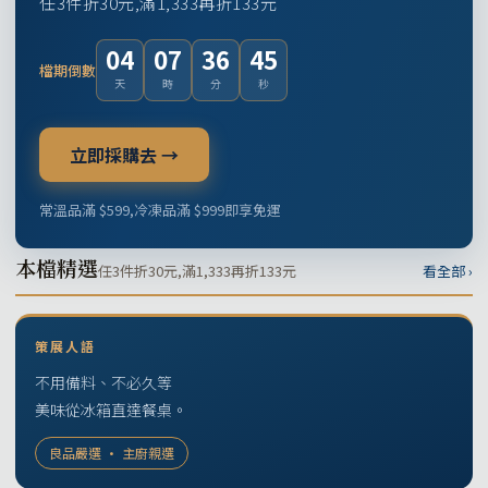
任3件折30元,滿1,333再折133元
04
07
36
44
檔期倒數
天
時
分
秒
立即採購去 →
常溫品滿 $599,冷凍品滿 $999即享免運
本檔精選
任3件折30元,滿1,333再折133元
看全部 ›
策展人語
不用備料、不必久等
美味從冰箱直達餐桌。
良品嚴選 · 主廚親選