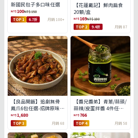
新國民包子多口味任選
【花蓮戴記】鮮肉扁食
100
20顆/盒
NT$
NT$ 150
169
NT$
NT$ 180
TOP 1
6.7折
月銷 100+
TOP 2
9.4折
月銷 87
【良品開飯】追劇無骨
【醬兄醬弟】青蔥/蒜頭/
鳳爪6包任選-招牌原味/
蒜辣/皮蛋拌醬 4件任選
濃濃蒜香/過癮麻辣(免運
(免運組)
1,680
766
NT$
NT$
組)
TOP 3
月銷 68
TOP 4
月銷 58