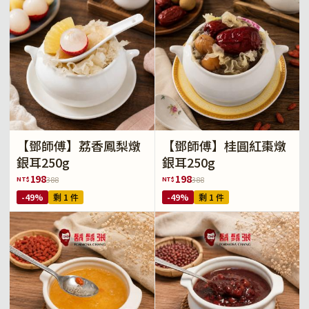
【鄧師傅】荔香鳳梨燉
【鄧師傅】桂圓紅棗燉
銀耳250g
銀耳250g
198
198
NT$
NT$
388
388
-49%
剩 1 件
-49%
剩 1 件