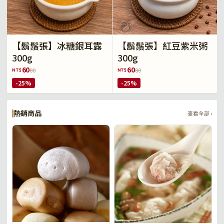
【鬍鬚張】冰糖銀耳露
【鬍鬚張】紅豆紫米粥
300g
300g
60
60
NT$
NT$
80
80
-25%
-25%
熱銷商品
查看全部 ›