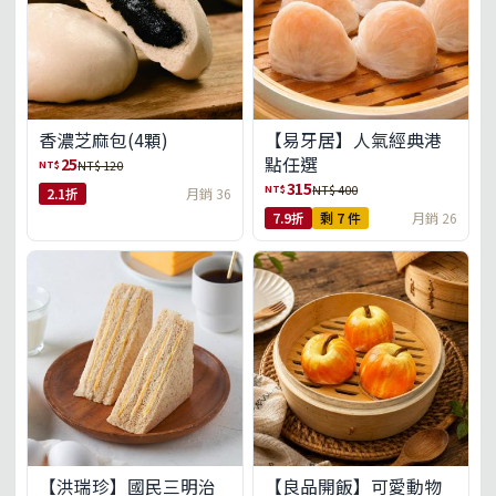
【易牙居】人氣經典港
香濃芝麻包(4顆)
點任選
25
NT$
NT$ 120
315
NT$
NT$ 400
2.1折
月銷 36
7.9折
剩 7 件
月銷 26
【洪瑞珍】國民三明治
【良品開飯】可愛動物