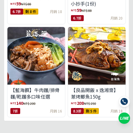
小抄手(1份)
59
NT$
NT$ 88
59
NT$
NT$ 88
6.7折
剩 8 件
月銷 18
6.7折
月銷 20
【藍海饌】牛肉麵/排骨
【良品開飯 x 逸湘齋】
麵/乾麵多口味任選
蔥烤鯽魚150g
140
208
NT$
NT$
NT$ 200
NT$ 250
7折
月銷 16
8.3折
剩 5 件
月銷 18
LINE