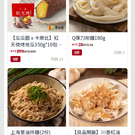
【瓜瓜園 x 卡樂比】紅
Q彈刀削麵180g
天使烤地瓜350g*10包
28
NT$
NT$ 35
(免運組)
899
NT$
NT$ 999
8折
月銷 4
9折
月銷 24
上海蔥油拌麵(2份)
【良品開飯】川香紅油