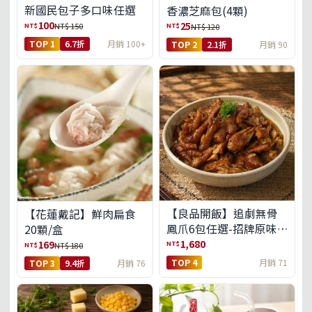
新國民包子多口味任選
香濃芝麻包(4顆)
100
25
NT$
NT$
NT$ 150
NT$ 120
TOP 1
6.7折
月銷 100+
TOP 2
2.1折
月銷 90
【良品開飯】追劇無骨
【花蓮戴記】鮮肉扁食
鳳爪6包任選-招牌原味/
20顆/盒
濃濃蒜香/過癮麻辣(免運
1,680
169
NT$
NT$
NT$ 180
組)
TOP 4
月銷 71
TOP 3
9.4折
月銷 76