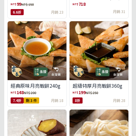
盒)(免運)
99
718
NT$
NT$
NT$ 150
月銷 31
6.6折
月銷 23
經典原味月亮蝦餅240g
超級特厚月亮蝦餅360g
148
199
NT$
NT$
NT$ 200
NT$ 250
7.4折
剩 3 件
月銷 18
8折
月銷 28