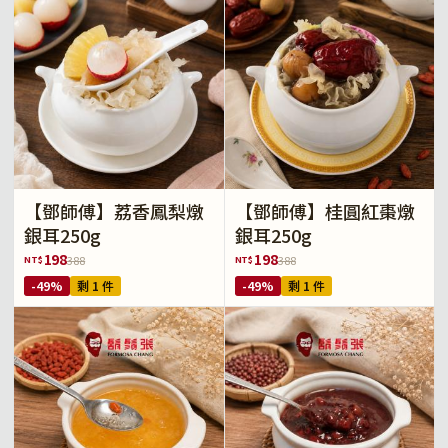
【鄧師傅】荔香鳳梨燉
【鄧師傅】桂圓紅棗燉
銀耳250g
銀耳250g
198
198
NT$
NT$
388
388
-49%
剩 1 件
-49%
剩 1 件