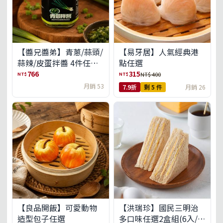
【醬兄醬弟】青蔥/蒜頭/
【易牙居】人氣經典港
蒜辣/皮蛋拌醬 4件任選
點任選
(免運組)
766
315
NT$
NT$
NT$ 400
月銷 53
7.9折
剩 5 件
月銷 26
【良品開飯】可愛動物
【洪瑞珍】國民三明治
造型包子任選
多口味任選2盒組(6入/