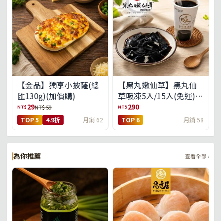
【金品】獨享小披薩(總
【黑丸嫩仙草】黑丸仙
匯130g)(加價購)
草吸凍5入/15入(免運)
(預購中8/14出貨)
29
290
NT$
NT$
NT$ 59
TOP 5
4.9折
月銷 62
TOP 6
月銷 58
為你推薦
查看全部 ›