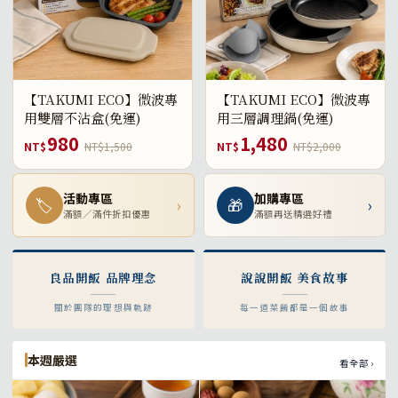
【TAKUMI ECO】微波專
【TAKUMI ECO】微波專
用雙層不沾盒(免運)
用三層調理鍋(免運)
980
1,480
NT$
NT$1,500
NT$
NT$2,000
活動專區
加購專區
🏷
›
🎁
›
滿額／滿件折扣優惠
滿額再送精選好禮
良品開飯 品牌理念
說說開飯 美食故事
關於團隊的理想與軌跡
每一道菜餚都是一個故事
本週嚴選
看全部 ›