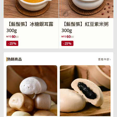
【鬍鬚張】冰糖銀耳露
【鬍鬚張】紅豆紫米粥
300g
300g
60
60
NT$
NT$
80
80
-25%
-25%
熱銷商品
查看全部 ›