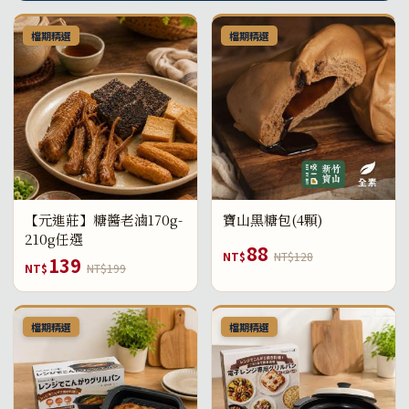
檔期精選
檔期精選
【元進莊】糖醬老滷170g-
寶山黑糖包(4顆)
210g任選
88
NT$
NT$128
139
NT$
NT$199
檔期精選
檔期精選