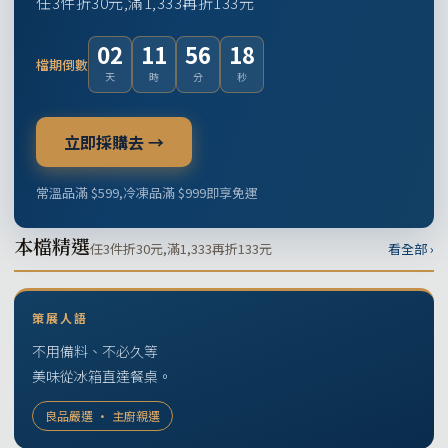
任3件折30元,滿1,333再折133元
02
11
56
17
檔期倒數
天
時
分
秒
立即採購去 →
常溫品滿 $599,冷凍品滿 $999即享免運
本檔精選
任3件折30元,滿1,333再折133元
看全部 ›
策展人語
不用備料、不必久等
美味從冰箱直達餐桌。
良品嚴選 · 主廚親選