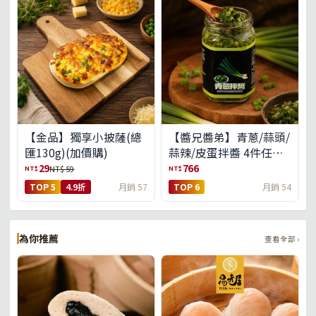
【金品】獨享小披薩(總
【醬兄醬弟】青蔥/蒜頭/
匯130g)(加價購)
蒜辣/皮蛋拌醬 4件任選
(免運組)
29
766
NT$
NT$
NT$ 59
TOP 5
4.9折
月銷 57
TOP 6
月銷 54
為你推薦
查看全部 ›