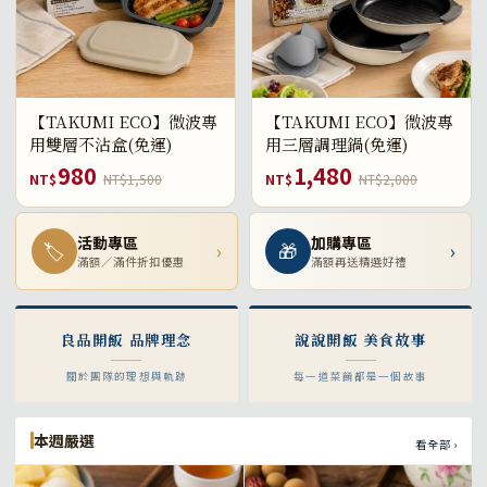
【TAKUMI ECO】微波專
【TAKUMI ECO】微波專
用雙層不沾盒(免運)
用三層調理鍋(免運)
980
1,480
NT$
NT$1,500
NT$
NT$2,000
活動專區
加購專區
🏷
›
🎁
›
滿額／滿件折扣優惠
滿額再送精選好禮
良品開飯 品牌理念
說說開飯 美食故事
關於團隊的理想與軌跡
每一道菜餚都是一個故事
本週嚴選
看全部 ›