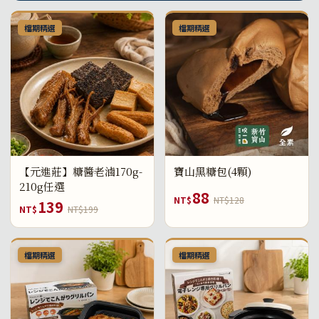
檔期精選
檔期精選
【元進莊】糖醬老滷170g-
寶山黑糖包(4顆)
210g任選
88
NT$
NT$128
139
NT$
NT$199
檔期精選
檔期精選