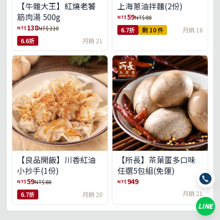
【牛雜大王】紅燒老饕
上海蔥油拌麵(2份)
筋肉湯 500g
59
NT$
NT$ 88
138
NT$
NT$ 210
6.7折
剩 10 件
月銷 18
6.6折
月銷 21
【良品開飯】川香紅油
【所長】茶葉蛋多口味
小抄手(1份)
任選5包組(免運)
59
949
NT$
NT$
NT$ 88
月銷 21
6.7折
月銷 20
LINE