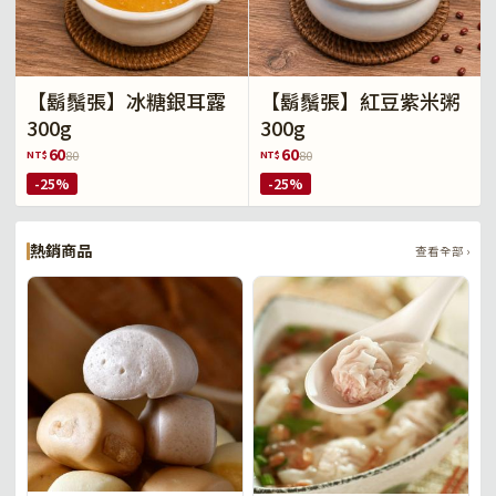
【鬍鬚張】冰糖銀耳露
【鬍鬚張】紅豆紫米粥
300g
300g
60
60
NT$
NT$
80
80
-25%
-25%
熱銷商品
查看全部 ›