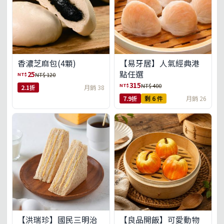
【易牙居】人氣經典港
香濃芝麻包(4顆)
點任選
25
NT$
NT$ 120
315
NT$
NT$ 400
2.1折
月銷 38
7.9折
剩 6 件
月銷 26
【洪瑞珍】國民三明治
【良品開飯】可愛動物