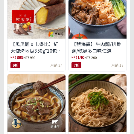
【瓜瓜園 x 卡樂比】紅
【藍海饌】牛肉麵/排骨
天使烤地瓜350g*10包
麵/乾麵多口味任選
(免運組)
899
140
NT$
NT$
NT$ 999
NT$ 200
9折
月銷 24
7折
月銷 19