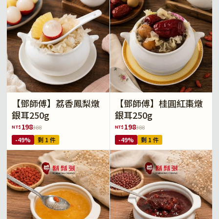
【鄧師傅】荔香鳳梨燉
【鄧師傅】桂圓紅棗燉
銀耳250g
銀耳250g
198
198
NT$
NT$
388
388
-49%
剩 1 件
-49%
剩 1 件