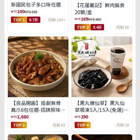
新國民包子多口味任選
【花蓮戴記】鮮肉扁食
100
20顆/盒
NT$
NT$ 150
169
NT$
NT$ 180
TOP 1
6.7折
月銷 100+
TOP 2
9.4折
月銷 86
【良品開飯】追劇無骨
【黑丸嫩仙草】黑丸仙
鳳爪6包任選-招牌原味/
草吸凍5入/15入(免運)
濃濃蒜香/過癮麻辣(免運
(預購中8/14出貨)
1,680
290
NT$
NT$
組)
TOP 3
月銷 69
TOP 4
月銷 58