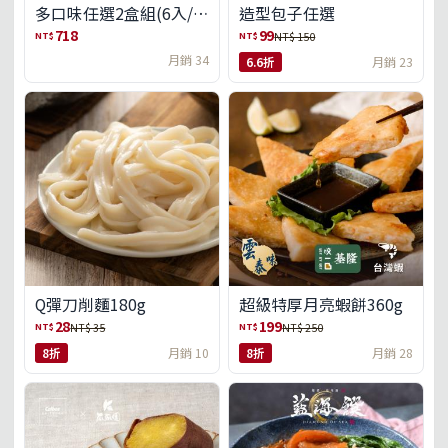
多口味任選2盒組(6入/
造型包子任選
盒)(免運)
718
99
NT$
NT$
NT$ 150
月銷 34
6.6折
月銷 23
Q彈刀削麵180g
超級特厚月亮蝦餅360g
28
199
NT$
NT$
NT$ 35
NT$ 250
8折
月銷 10
8折
月銷 28