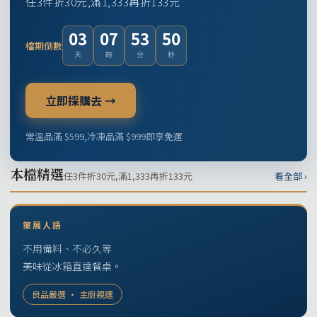
任3件折30元,滿1,333再折133元
03
07
53
49
檔期倒數
天
時
分
秒
立即採購去 →
常溫品滿 $599,冷凍品滿 $999即享免運
本檔精選
任3件折30元,滿1,333再折133元
看全部 ›
策展人語
不用備料、不必久等
美味從冰箱直達餐桌。
良品嚴選 · 主廚親選