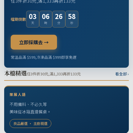
任3件折30元,滿1,333再折133元
03
06
26
57
檔期倒數
天
時
分
秒
立即採購去 →
常溫品滿 $599,冷凍品滿 $999即享免運
本檔精選
任3件折30元,滿1,333再折133元
看全部 ›
策展人語
不用備料、不必久等
美味從冰箱直達餐桌。
良品嚴選 · 主廚親選