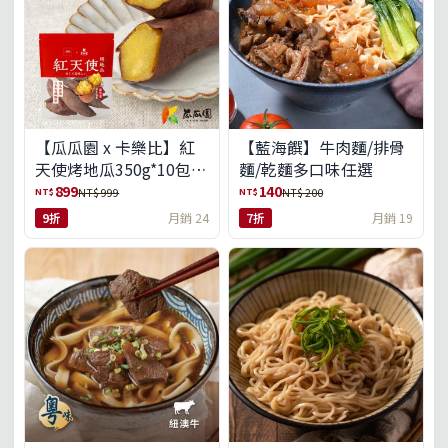
【瓜瓜園 x 卡樂比】紅
【藍海饌】牛肉麵/排骨
天使烤地瓜350g*10包
麵/乾麵多口味任選
(免運組)
899
140
NT$
NT$
NT$ 999
NT$ 200
9折
月銷 24
7折
月銷 19