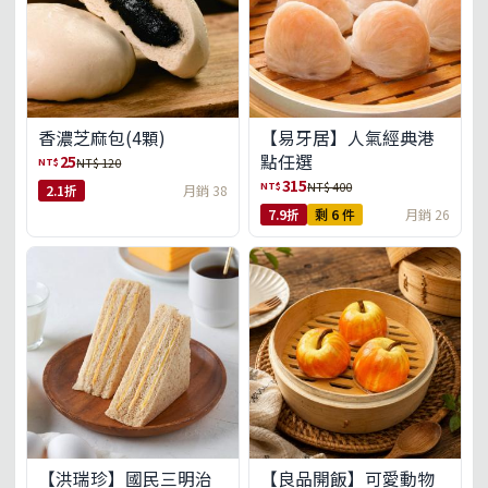
【易牙居】人氣經典港
香濃芝麻包(4顆)
點任選
25
NT$
NT$ 120
315
NT$
NT$ 400
2.1折
月銷 38
7.9折
剩 6 件
月銷 26
【洪瑞珍】國民三明治
【良品開飯】可愛動物