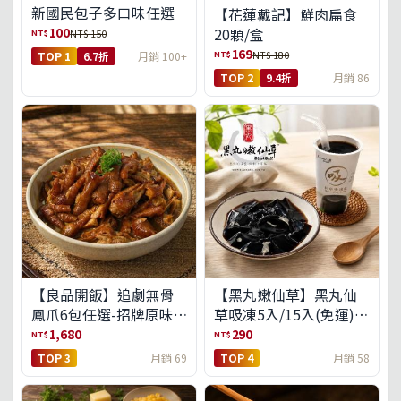
新國民包子多口味任選
【花蓮戴記】鮮肉扁食
100
20顆/盒
NT$
NT$ 150
169
NT$
NT$ 180
TOP 1
6.7折
月銷 100+
TOP 2
9.4折
月銷 86
【良品開飯】追劇無骨
【黑丸嫩仙草】黑丸仙
鳳爪6包任選-招牌原味/
草吸凍5入/15入(免運)
濃濃蒜香/過癮麻辣(免運
(預購中8/14出貨)
1,680
290
NT$
NT$
組)
TOP 3
月銷 69
TOP 4
月銷 58