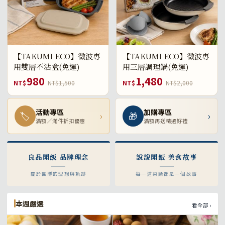
【TAKUMI ECO】微波專
【TAKUMI ECO】微波專
用雙層不沾盒(免運)
用三層調理鍋(免運)
980
1,480
NT$
NT$1,500
NT$
NT$2,000
活動專區
加購專區
🏷
›
🎁
›
滿額／滿件折扣優惠
滿額再送精選好禮
良品開飯 品牌理念
說說開飯 美食故事
關於團隊的理想與軌跡
每一道菜餚都是一個故事
本週嚴選
看全部 ›