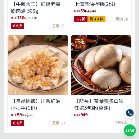
【牛雜大王】紅燒老饕
上海蔥油拌麵(2份)
筋肉湯 500g
59
NT$
NT$ 88
138
NT$
NT$ 210
6.7折
剩 10 件
月銷 18
6.6折
月銷 21
【良品開飯】川香紅油
【所長】茶葉蛋多口味
小抄手(1份)
任選5包組(免運)
59
949
NT$
NT$
NT$ 88
月銷 21
6.7折
月銷 20
LINE