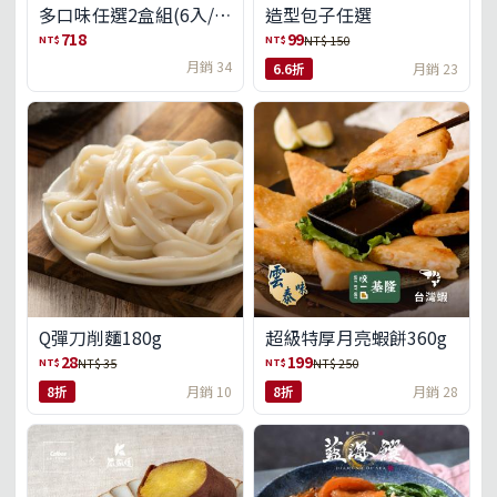
多口味任選2盒組(6入/
造型包子任選
盒)(免運)
718
99
NT$
NT$
NT$ 150
月銷 34
6.6折
月銷 23
Q彈刀削麵180g
超級特厚月亮蝦餅360g
28
199
NT$
NT$
NT$ 35
NT$ 250
8折
月銷 10
8折
月銷 28