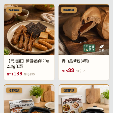
檔期精選
檔期精選
【元進莊】糖醬老滷170g-
寶山黑糖包(4顆)
210g任選
88
NT$
NT$128
139
NT$
NT$199
檔期精選
檔期精選