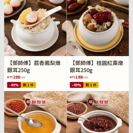
【鄧師傅】荔香鳳梨燉
【鄧師傅】桂圓紅棗燉
銀耳250g
銀耳250g
198
198
NT$
NT$
388
388
-49%
剩 1 件
-49%
剩 1 件