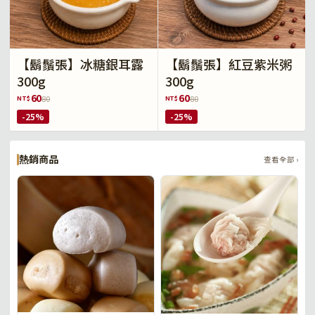
【鬍鬚張】冰糖銀耳露
【鬍鬚張】紅豆紫米粥
300g
300g
60
60
NT$
NT$
80
80
-25%
-25%
熱銷商品
查看全部 ›