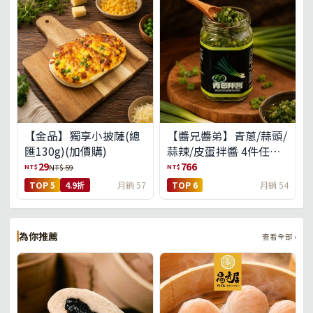
【金品】獨享小披薩(總
【醬兄醬弟】青蔥/蒜頭/
匯130g)(加價購)
蒜辣/皮蛋拌醬 4件任選
(免運組)
29
766
NT$
NT$
NT$ 59
TOP 5
4.9折
月銷 57
TOP 6
月銷 54
為你推薦
查看全部 ›