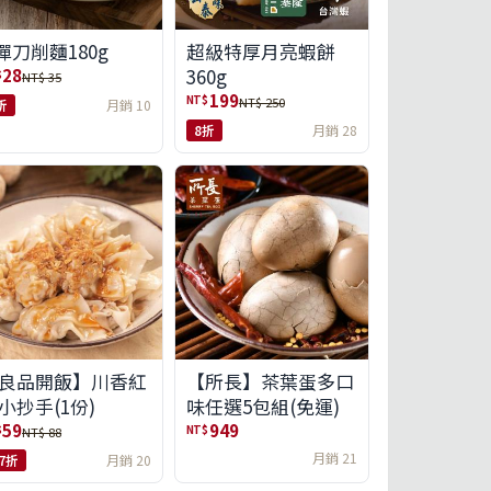
彈刀削麵180g
超級特厚月亮蝦餅
360g
28
$
NT$ 35
199
NT$
NT$ 250
折
月銷 10
8折
月銷 28
良品開飯】川香紅
【所長】茶葉蛋多口
小抄手(1份)
味任選5包組(免運)
59
949
$
NT$
NT$ 88
月銷 21
.7折
月銷 20