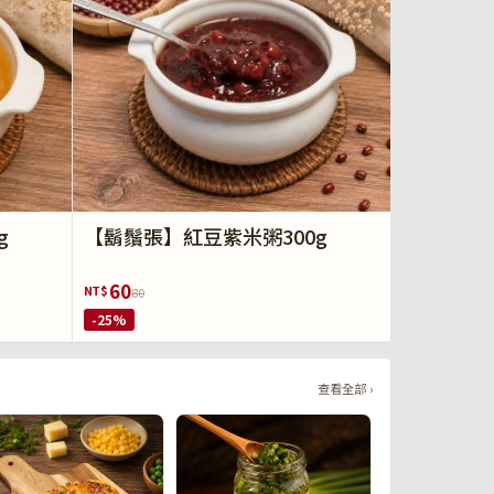
g
【鬍鬚張】紅豆紫米粥300g
60
NT$
80
-25%
查看全部 ›