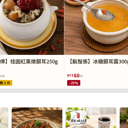
傅】桂圓紅棗燉銀耳250g
【鬍鬚張】冰糖銀耳露300
60
NT$
388
80
剩 1 件
-25%