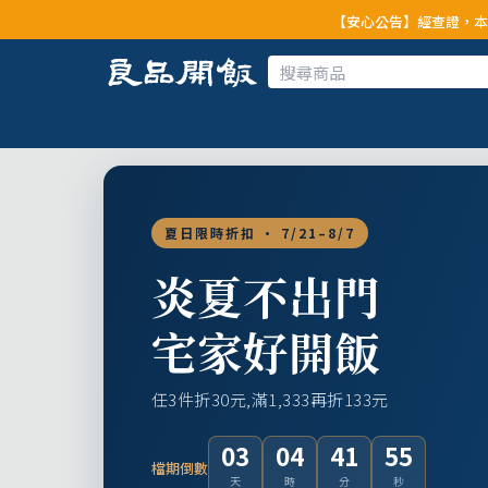
【安心公告】經查證，本公司全品項與上游
夏日限時折扣 · 7/21–8/7
炎夏不出門
宅家好開飯
任3件折30元,滿1,333再折133元
03
04
41
53
檔期倒數
天
時
分
秒