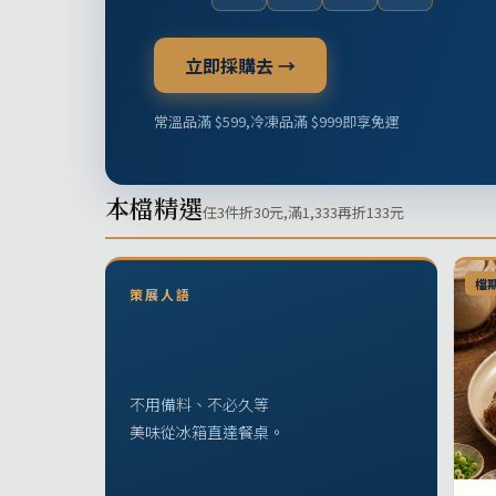
立即採購去 →
常溫品滿 $599,冷凍品滿 $999即享免運
本檔精選
任3件折30元,滿1,333再折133元
檔
策展人語
不用備料、不必久等
美味從冰箱直達餐桌。