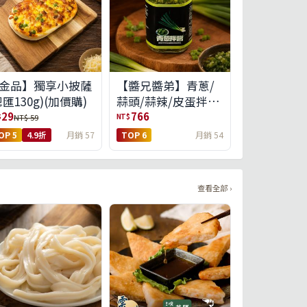
金品】獨享小披薩
【醬兄醬弟】青蔥/
總匯130g)(加價購)
蒜頭/蒜辣/皮蛋拌醬
4件任選(免運組)
29
766
$
NT$
NT$ 59
OP 5
4.9折
月銷 57
TOP 6
月銷 54
查看全部 ›