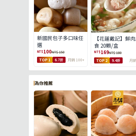
新國民包子多口味任
【花蓮戴記】鮮肉
選
食 20顆/盒
100
169
NT$
NT$ 150
NT$
NT$ 180
TOP 1
6.7折
月銷 100+
TOP 2
9.4折
月銷
為你推薦