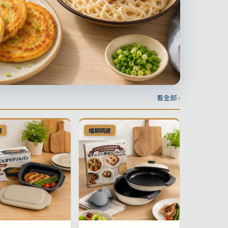
看全部 ›
選
檔期精選