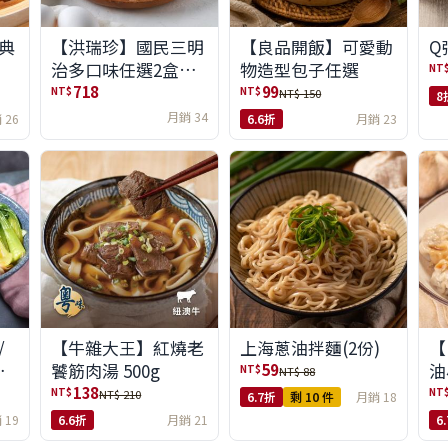
典
【洪瑞珍】國民三明
【良品開飯】可愛動
Q
治多口味任選2盒組
物造型包子任選
NT
(6入/盒)(免運)
718
99
NT$
NT$
NT$ 150
8
月銷 34
 26
6.6折
月銷 23
/
【牛雜大王】紅燒老
上海蔥油拌麵(2份)
【
味
饕筋肉湯 500g
油
59
NT$
NT$ 88
138
NT$
NT
NT$ 210
6.7折
剩 10 件
月銷 18
 19
6.6折
月銷 21
6