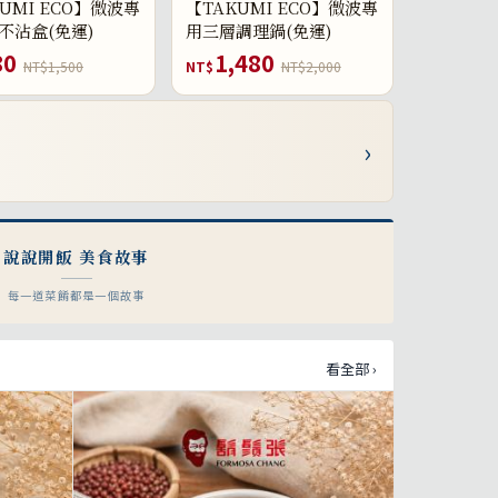
UMI ECO】微波專
【TAKUMI ECO】微波專
不沾盒(免運)
用三層調理鍋(免運)
80
1,480
NT$1,500
NT$
NT$2,000
›
說說開飯 美食故事
每一道菜餚都是一個故事
看全部 ›