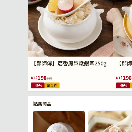
【鄧師傅】荔香鳳梨燉銀耳250g
【鄧師
198
198
NT$
NT$
388
-49%
剩 1 件
-49%
熱銷商品