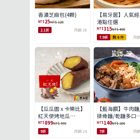
【易牙居】人氣經
香濃芝麻包(4顆)
港點任選
25
NT$
NT$ 120
315
NT$
NT$ 400
2.1折
月銷 38
7.9折
剩 6 件
月銷
【瓜瓜園 x 卡樂比】
【藍海饌】牛肉麵
紅天使烤地瓜
排骨麵/乾麵多口
350g*10包(免運組)
任選
899
140
NT$
NT$
NT$ 999
NT$ 200
9折
月銷 24
7折
月銷