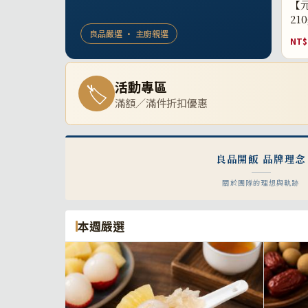
【元
21
良品嚴選 · 主廚親選
NT$
活動專區
🏷
滿額／滿件折扣優惠
良品開飯 品牌理念
關於團隊的理想與軌跡
本週嚴選