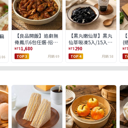
【良品開飯】追劇無
【黑丸嫩仙草】黑丸
【
扁
骨鳳爪6包任選-招牌
仙草吸凍5入/15入
(
原味/濃濃蒜香/過癮
(免運)(預購中8/14出
1,680
290
NT$
NT$
NT
麻辣(免運組)
貨)
TOP 3
月銷 69
TOP 4
月銷 58
T
 86