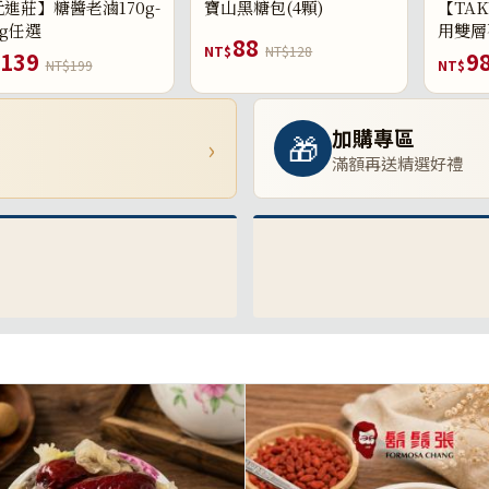
進莊】糖醬老滷170g-
寶山黑糖包(4顆)
【TAK
0g任選
用雙層
88
NT$
NT$128
139
9
NT$199
NT$
加購專區
🎁
›
滿額再送精選好禮