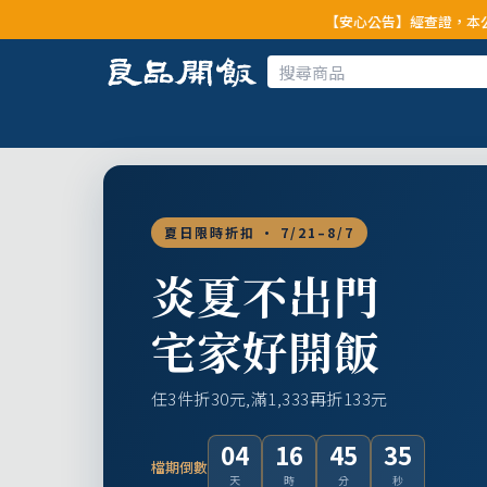
【安心公告】經查證，本公司全品項與上游
夏日限時折扣 · 7/21–8/7
炎夏不出門
宅家好開飯
任3件折30元,滿1,333再折133元
04
16
45
33
檔期倒數
天
時
分
秒