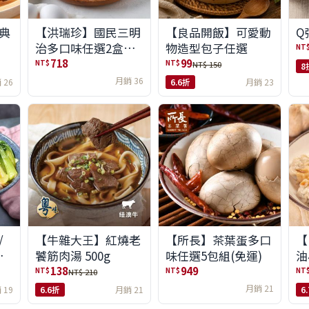
典
【洪瑞珍】國民三明
【良品開飯】可愛動
Q
治多口味任選2盒組
物造型包子任選
NT
(6入/盒)(免運)
718
99
NT$
NT$
NT$ 150
8
月銷 36
 26
6.6折
月銷 23
/
【牛雜大王】紅燒老
【所長】茶葉蛋多口
【
味
饕筋肉湯 500g
味任選5包組(免運)
油
138
949
NT$
NT$
NT
NT$ 210
月銷 21
 19
6.6折
月銷 21
6