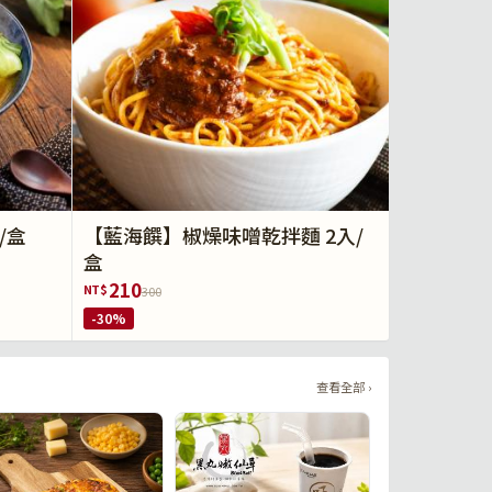
/盒
【藍海饌】椒燥味噌乾拌麵 2入/
盒
210
NT$
300
-30%
查看全部 ›