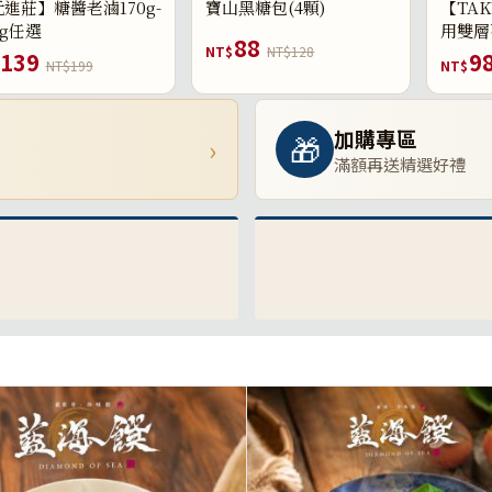
進莊】糖醬老滷170g-
寶山黑糖包(4顆)
【TAK
0g任選
用雙層
88
NT$
NT$128
139
9
NT$199
NT$
加購專區
🎁
›
滿額再送精選好禮