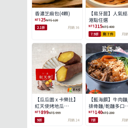
【易牙居】人氣經
香濃芝麻包(4顆)
港點任選
25
NT$
NT$ 120
315
NT$
NT$ 400
2.1折
月銷 36
7.9折
剩 7 件
月銷
【瓜瓜園 x 卡樂比】
【藍海饌】牛肉麵
紅天使烤地瓜
排骨麵/乾麵多口
350g*10包(免運組)
任選
899
140
NT$
NT$
NT$ 999
NT$ 200
9折
月銷 24
7折
月銷