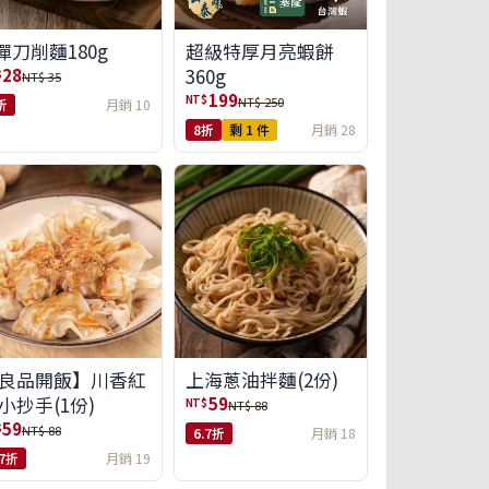
彈刀削麵180g
超級特厚月亮蝦餅
360g
28
$
NT$ 35
199
NT$
NT$ 250
折
月銷 10
8折
剩 1 件
月銷 28
良品開飯】川香紅
上海蔥油拌麵(2份)
小抄手(1份)
59
NT$
NT$ 88
59
$
NT$ 88
6.7折
月銷 18
.7折
月銷 19