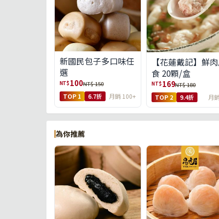
新國民包子多口味任
【花蓮戴記】鮮肉
選
食 20顆/盒
100
169
NT$
NT$ 150
NT$
NT$ 180
TOP 1
6.7折
月銷 100+
TOP 2
9.4折
月銷
為你推薦