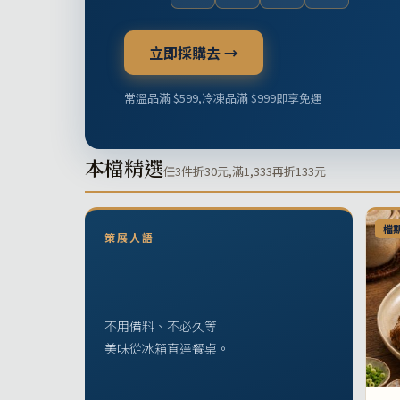
立即採購去 →
常溫品滿 $599,冷凍品滿 $999即享免運
本檔精選
任3件折30元,滿1,333再折133元
檔
策展人語
不用備料、不必久等
美味從冰箱直達餐桌。