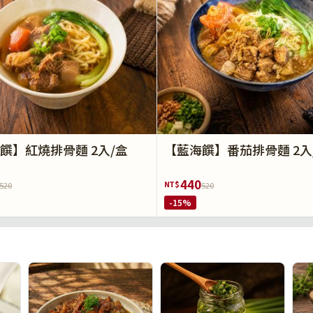
饌】紅燒排骨麵 2入/盒
【藍海饌】番茄排骨麵 2入
440
NT$
520
520
-15%