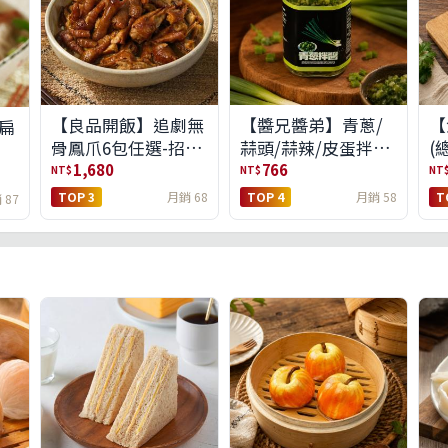
【良品開飯】追劇無
【醬兄醬弟】青蔥/
【
扁
骨鳳爪6包任選-招牌
蒜頭/蒜辣/皮蛋拌醬
(
原味/濃濃蒜香/過癮
4件任選(免運組)
1,680
766
NT$
NT$
NT
麻辣(免運組)
TOP 3
月銷 68
TOP 4
月銷 58
T
 87