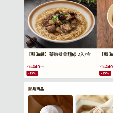
【藍海饌】藥燉排骨麵線 2入/盒
【藍海
440
440
NT$
NT$
520
-15%
-15%
熱銷商品