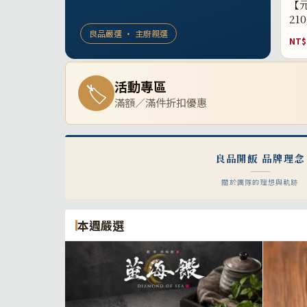
【元
21
良品嚴選 · 主廚親選
NT$
活動專區
🏷
滿額／滿件折扣優惠
良品開飯 品牌理念
關於團隊的理想與軌跡
本週嚴選