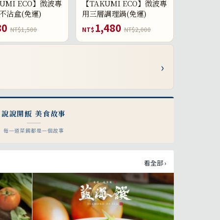
UMI ECO】微波專
【TAKUMI ECO】微波專
不沾盒(免運)
用三層調理鍋(免運)
80
1,480
NT$1,500
NT$
NT$2,000
›
說說開飯 美食故事
每一道菜餚都是一個故事
看全部 ›