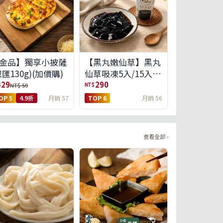
金品】獨享小披薩
【黑丸嫩仙草】黑丸
總匯130g)(加價購)
仙草吸凍5入/15入
(免運)(預購中8/14出
29
290
$
NT$
NT$ 59
貨)
OP 5
4.9折
月銷 57
TOP 6
月銷 56
查看全部 ›