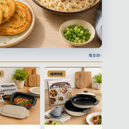
看全部 ›
選
檔期精選