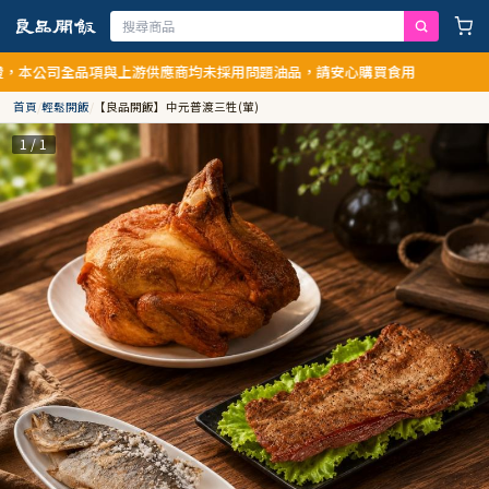
司全品項與上游供應商均未採用問題油品，請安心購買食用
首頁
/
輕鬆開飯
/
【良品開飯】中元普渡三牲(葷)
1 / 1