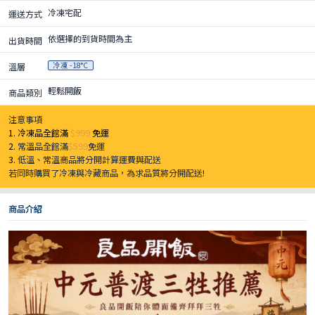
冷凍宅配
運送方式
依選擇的到貨時間為主
出貨時間
冷凍 -18°C
溫層
輕鬆開飯
商品類別
注意事項
1. 冷凍品全館滿
$999
免運
2.
常溫品全館滿
$599
免運
3.
低溫、常溫商品將分開計算運費與配送
若同時購買了冷凍與冷藏商品，為求品質將分開配送!
商品介紹