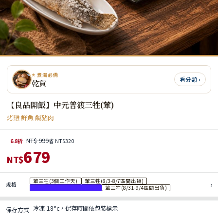
⭐ 煮湯必備
看分類 ›
乾貨
【良品開飯】中元普渡三牲(葷)
烤雞 鮮魚 鹹豬肉
NT$ 999
6.8折
省 NT$320
679
NT$
葷三牲(3個工作天)
葷三牲(8/3-8/7區間出貨)
›
規格
葷三牲(8/17-8/21區間出貨)
葷三牲(8/31-9/4區間出貨)
冷凍-18°c，保存時間依包裝標示
保存方式