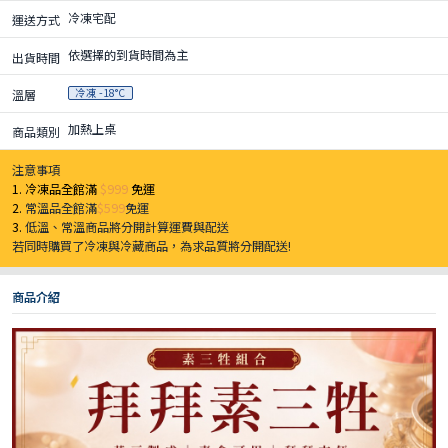
冷凍宅配
運送方式
依選擇的到貨時間為主
出貨時間
冷凍 -18°C
溫層
加熱上桌
商品類別
注意事項
1. 冷凍品全館滿
$999
免運
2.
常溫品全館滿
$599
免運
3.
低溫、常溫商品將分開計算運費與配送
若同時購買了冷凍與冷藏商品，為求品質將分開配送!
商品介紹