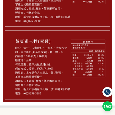
480
NT$
NT$ 699
6.9折
剩
20
件
規格
素三牲(3個工作天)
素三牲(8/3-8/7區間出貨)
素三牲(8/17-8/21區間出貨)
素三牲(8/31-9/4區間出貨)
LINE
數量