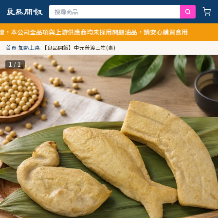
本公司全品項與上游供應商均未採用問題油品，請安心購買食用
首頁
/
加熱上桌
/
【良品開飯】中元普渡三牲(素)
1 / 1