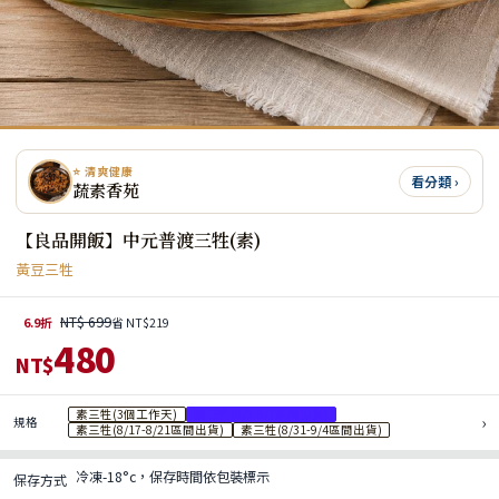
⭐ 清爽健康
看分類 ›
蔬素香苑
【良品開飯】中元普渡三牲(素)
黃豆三牲
NT$ 699
6.9折
省 NT$219
480
NT$
素三牲(3個工作天)
素三牲(8/3-8/7區間出貨)
›
規格
素三牲(8/17-8/21區間出貨)
素三牲(8/31-9/4區間出貨)
冷凍-18°c，保存時間依包裝標示
保存方式