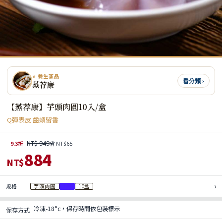
⭐ 養生蒸品
看分類 ›
蒸荐康
【蒸荐康】芋頭肉圓10入/盒
Q彈表皮 齒頰留香
NT$ 949
9.3折
省 NT$65
884
NT$
›
規格
芋頭肉圓
3盒
10盒
冷凍-18°c，保存時間依包裝標示
保存方式