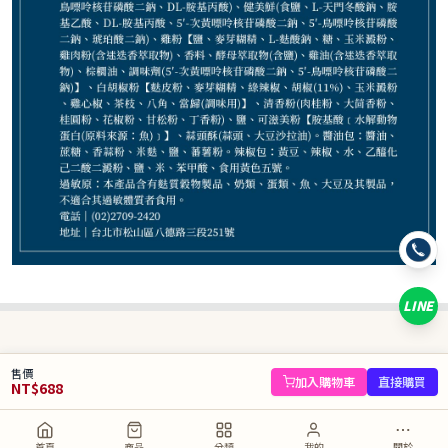
688
NT$
NT$ 750
9.2折
規格
3盒
LINE
數量
−
+
售價
庫存 50 件
加入購物車
直接購買
NT$
688
加入購物車
直接購買
首頁
商品
分類
我的
關於