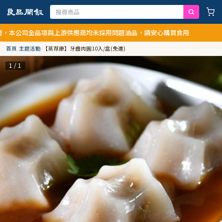
公司全品項與上游供應商均未採用問題油品，請安心購買食用
首頁
/
主題活動
/
【蒸荐康】牙齒肉圓10入/盒(免運)
1 / 1