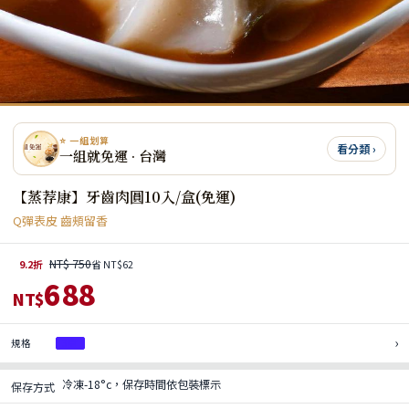
⭐ 一組划算
看分類 ›
一組就免運 · 台灣
【蒸荐康】牙齒肉圓10入/盒(免運)
Q彈表皮 齒頰留香
NT$ 750
9.2折
省 NT$62
688
NT$
›
規格
3盒
冷凍-18°c，保存時間依包裝標示
保存方式