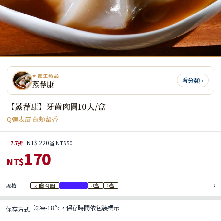
⭐ 養生蒸品
看分類 ›
蒸荐康
【蒸荐康】牙齒肉圓10入/盒
Q彈表皮 齒頰留香
NT$ 220
7.7折
省 NT$50
170
NT$
›
規格
牙齒肉圓
牙齒肉圓
3盒
5盒
冷凍-18°c，保存時間依包裝標示
保存方式