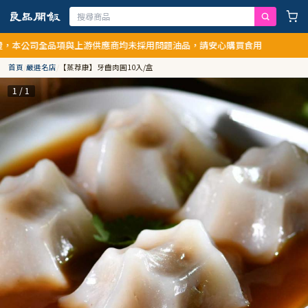
公司全品項與上游供應商均未採用問題油品，請安心購買食用
首頁
/
嚴選名店
/
【蒸荐康】牙齒肉圓10入/盒
1 / 1