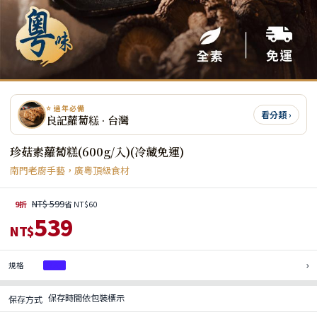
⭐ 過年必備
看分類 ›
良記蘿蔔糕 · 台灣
珍菇素蘿蔔糕(600g/入)(冷藏免運)
南門老廚手藝，廣粵頂級食材
NT$ 599
9折
省 NT$60
539
NT$
›
規格
2入
保存時間依包裝標示
保存方式