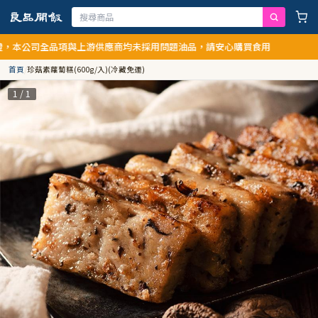
本公司全品項與上游供應商均未採用問題油品，請安心購買食用
首頁
/
珍菇素蘿蔔糕(600g/入)(冷藏免運)
1 / 1