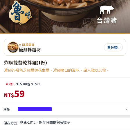
⭐ 開袋即香
看分類 ›
極鮮拌麵坊
炸麻雙醬乾拌麵(1份)
濃郁的褐色芝麻醬與花生醬，濃郁順口的滋味，讓人難以忘懷。
NT$ 88
6.7折
省 NT$29
59
NT$
›
規格
炸麻雙醬乾拌麵(1份)
冷凍-18°c，保存時間依包裝標示
保存方式