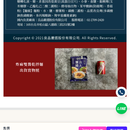
59
NT$
NT$ 88
6.7折
規格
炸麻雙醬乾拌麵(1份)
LINE
數量
−
+
售價
庫存 39 件