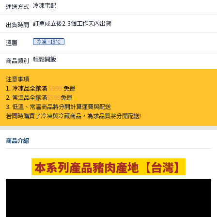
冷凍宅配
運送方式
訂單成立後2-3個工作天內出貨
出貨時間
冷凍 -18°C
溫層
輕鬆開飯
商品類別
注意事項
1. 冷凍品全館滿
$999
免運
2.
常溫品全館滿
$599
免運
3.
低溫、常溫商品將分開計算運費與配送
若同時購買了冷凍與冷藏商品，為求品質將分開配送!
商品介紹
本系列產品豬肉產地【台灣】