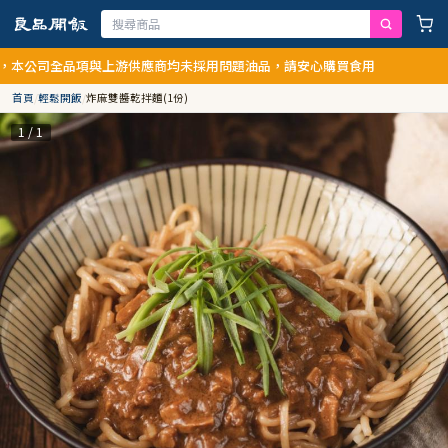
司全品項與上游供應商均未採用問題油品，請安心購買食用
首頁
/
輕鬆開飯
/
炸麻雙醬乾拌麵(1份)
1 / 1