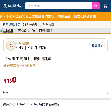
本公司全品項與上游供應商均未採用問題油品，請安心購買食用
首頁
/
嚴選名店
/
【永川牛肉麵】川味牛肉麵
1 / 1
⭐ 牛肉麵王
看分類 ›
中壢｜永川牛肉麵
【永川牛肉麵】川味牛肉麵
老饕最愛的麻辣系湯頭
0
NT$
›
規格
冷凍-18°c，保存時間依包裝標示
保存方式