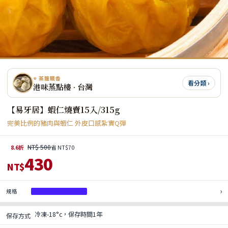
⭐ 蒸籠飄香
看分類 ›
港味蒸點樓 · 台灣
【易牙居】蝦仁燒賣15入/315g
完美比例的豬肉與蝦仁 外皮口感紮實Q彈
NT$ 500
8.6折
省 NT$70
430
NT$
›
規格
蝦仁燒賣15入/315g
冷凍-18°c，保存時間1年
保存方式