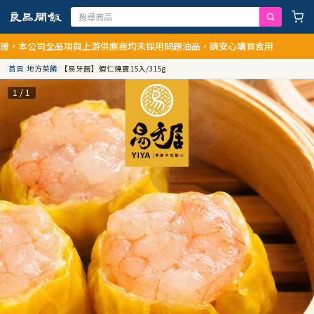
，本公司全品項與上游供應商均未採用問題油品，請安心購買食用
首頁
/
地方菜餚
/
【易牙居】蝦仁燒賣15入/315g
1 / 1